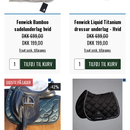
STAR TACK
Fenwick Bamboo
Fenwick Liquid Titanium
STUD MUFFIN
sadelunderlag hvid
dressur underlag - Hvid
DKK 699,00
DKK 699,00
DKK 199,00
DKK 199,00
TIMER GPS
Fragt omk. tillægges
Fragt omk. tillægges
TKO
TILFØJ TIL KURV
TILFØJ TIL KURV
SIDSTE PÅ LAGER
WAHLSTEN
-42%
WALDHAUSEN
WALSH