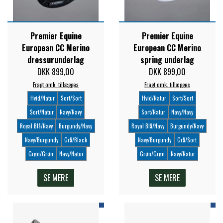
Premier Equine
Premier Equine
European CC Merino
European CC Merino
dressurunderlag
spring underlag
DKK 899,00
DKK 899,00
Fragt omk. tillægges
Fragt omk. tillægges
Hvid/Natur
Sort/Sort
Hvid/Natur
Sort/Sort
Sort/Natur
Navy/Navy
Sort/Natur
Navy/Navy
Royal Blå/Navy
Burgundy/Navy
Royal Blå/Navy
Burgundy/Navy
Navy/Burgundy
Grå/Black
Navy/Burgundy
Grå/Sort
Grøn/Grøn
Navy/Natur
Grøn/Grøn
Navy/Natur
SE MERE
SE MERE