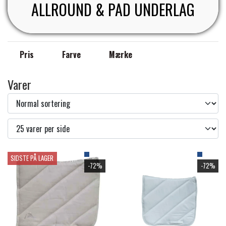
ALLROUND & PAD UNDERLAG
PREMIER EQUINE KØLETERAPI
LIKIT
Pris
Farve
Mærke
PREMIER EQUINE GROOMING & STALD
MUSTAD
Varer
PREMIER EQUINE RYTTER
NAF
PHARMACARE
SIDSTE PÅ LAGER
PREMIER EQUINE
-72%
-72%
RACING TACK