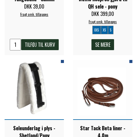
STAR TACK
DKK 39,00
QH sele - pony
DKK 399,00
Fragt omk. tillægges
Fragt omk. tillægges
STUD MUFFIN
XXS
XS
S
TILFØJ TIL KURV
SE MERE
TIMER GPS
TKO
WAHLSTEN
WALDHAUSEN
Seleunderlag i plys -
Star Tack Beta liner -
WALSH
Shetland/Pony
4,0m