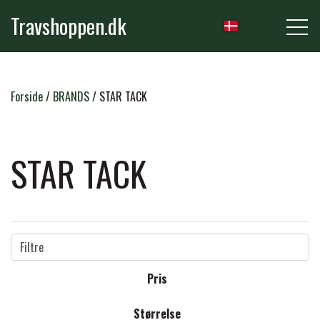
Travshoppen.dk
NYHEDER
Forside
BRANDS
STAR TACK
HEST
STAR TACK
GRIMER & TRÆKTOVE
RYTTER
TRENSER & TILBEHØR
Filtre
RIDEBUKSER & LEGGINS
PLEJE & STALD
Pris
SADLER & TILBEHØR
TRØJER, BLUSER & T-SHIRTS
STRIGLER & TILBEHØR
Størrelse