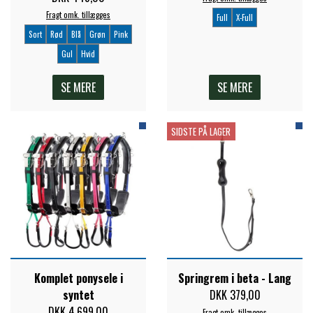
Fragt omk. tillægges
Full
X-Full
Sort
Rød
Blå
Grøn
Pink
Gul
Hvid
SE MERE
SE MERE
SIDSTE PÅ LAGER
Komplet ponysele i
Springrem i beta - Lang
syntet
DKK 379,00
DKK 4.699,00
Fragt omk. tillægges