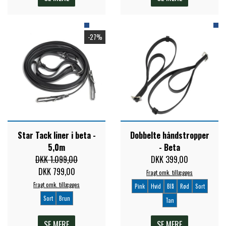
-27%
Star Tack liner i beta -
Dobbelte håndstropper
5,0m
- Beta
DKK 1.099,00
DKK 399,00
DKK 799,00
Fragt omk. tillægges
Fragt omk. tillægges
Pink
Hvid
Blå
Rød
Sort
Sort
Brun
Tan
SE MERE
SE MERE