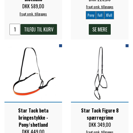
DKK 589,00
Fragt omk. tillægges
Fragt omk. tillægges
Pony
Full
XFull
TILFØJ TIL KURV
SE MERE
Star Tack beta
Star Tack Figure 8
bringestykke -
spærregrime
Pony/shetland
DKK 349,00
DKK 449,00
Fragt omk. tillægges