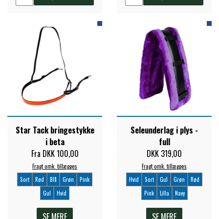
Star Tack bringestykke
Seleunderlag i plys -
i beta
full
Fra DKK 100,00
DKK 319,00
Fragt omk. tillægges
Fragt omk. tillægges
Sort
Rød
Blå
Grøn
Pink
Hvid
Sort
Gul
Grøn
Rød
Gul
Hvid
Pink
Lilla
Navy
SE MERE
SE MERE