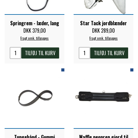
PREMIER EQUINE KØLETERAPI
LIKIT
Springrem - læder, lang
Star Tack jordblænder
DKK 379,00
DKK 289,00
PREMIER EQUINE GROOMING & STALD
MUSTAD
Fragt omk. tillægges
Fragt omk. tillægges
TILFØJ TIL KURV
TILFØJ TIL KURV
PREMIER EQUINE RYTTER
NAF
PHARMACARE
PREMIER EQUINE
RACING TACK
Tungebånd - Gummi
Waffle neopren gjord til