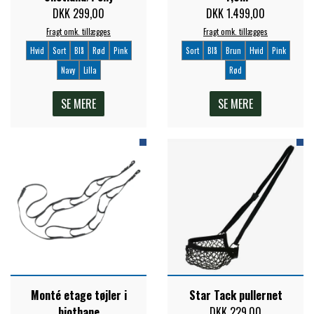
DKK 299,00
DKK 1.499,00
ZILCO
Fragt omk. tillægges
Fragt omk. tillægges
Hvid
Sort
Blå
Rød
Pink
Sort
Blå
Brun
Hvid
Pink
Navy
Lilla
Rød
QHP -BRANDS OF Q
SE MERE
SE MERE
PREMIER EQUINE INSEKTBESKYTTELSE
Monté etage tøjler i
Star Tack pullernet
biothane
DKK 229,00