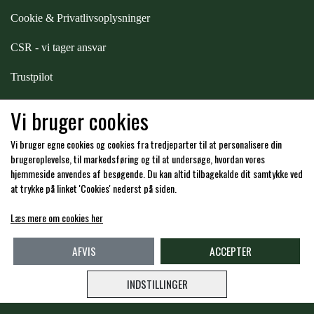
Cookie & Privatlivsoplysninger
CSR - vi tager ansvar
Trustpilot
Samarbejde
-
affiliates
Vi bruger cookies
Vi bruger egne cookies og cookies fra tredjeparter til at personalisere din
Hos os kan du betale med:
brugeroplevelse, til markedsføring og til at undersøge, hvordan vores
hjemmeside anvendes af besøgende. Du kan altid tilbagekalde dit samtykke ved
at trykke på linket 'Cookies' nederst på siden.
Læs mere om cookies her
Kommende åbningstider i butikken i Charlottenlund
AFVIS
ACCEPTER
INDSTILLINGER
Copyright -
Travshoppen.dk ApS - CVR: DK40995951