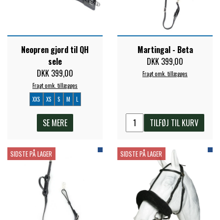
FORAN EQUINE
PREMIER EQUINE SADLER
GP TACK
Neopren gjord til QH
Martingal - Beta
PREMIER EQUINE SADEL TILBEHØR
sele
DKK 399,00
DKK 399,00
Fragt omk. tillægges
HAPPY MOUTH
Fragt omk. tillægges
PREMIER EQUINE SADELUNDERLAG
XXS
XS
S
M
L
HEVARI
SE MERE
TILFØJ TIL KURV
PREMIER EQUINE PADS
JACKS
SIDSTE PÅ LAGER
SIDSTE PÅ LAGER
PREMIER EQUINE BENBESKYTTELSE
KÄLLQUIST EQUESTIAN
PREMIER EQUINE TRANSPORT
BESKYTTELSE
LEMIEUX