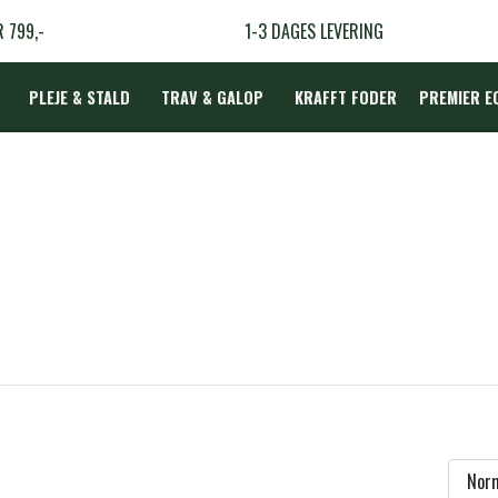
R 799,-
1-3 DAGES LEVERING
PLEJE & STALD
TRAV & GALOP
KRAFFT FODER
PREMIER E
DÆKKEN
LBEHØR
N
TERAPI