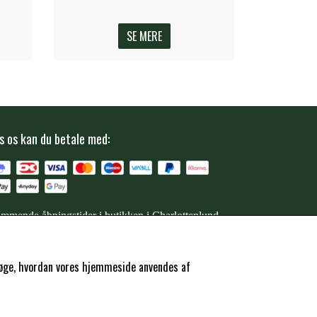
SE MERE
s os kan du betale med:
mmende åbningstider i butikken i Charlottenlund
ersøge, hvordan vores hjemmeside anvendes af