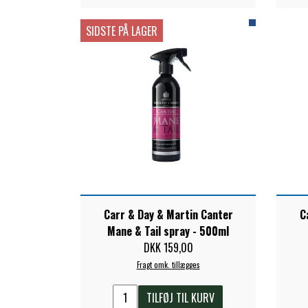
TKO
SIDSTE PÅ LAGER
WAHLSTEN
WALDHAUSEN
WALSH
ZILCO
QHP -BRANDS OF Q
PREMIER EQUINE INSEKTBESKYTTELSE
Carr & Day & Martin Canter
C
Mane & Tail spray - 500ml
DKK 159,00
Fragt omk. tillægges
TILFØJ TIL KURV