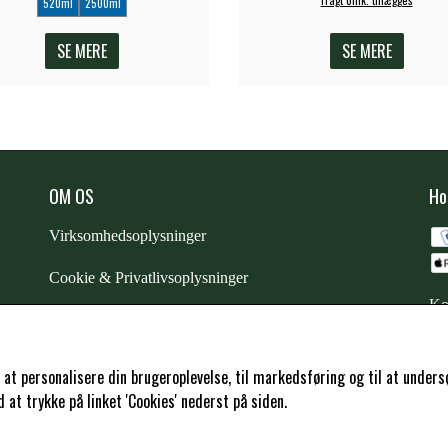
520ml
2500ml
SE MERE
SE MERE
OM OS
Ho
Virksomhedsoplysninger
Cookie & Privatlivsoplysninger
Ko
CSR - vi tager ansvar
Trustpilot
l at personalisere din brugeroplevelse, til markedsføring og til at und
at trykke på linket 'Cookies' nederst på siden.
Samarbejde
-
affiliates