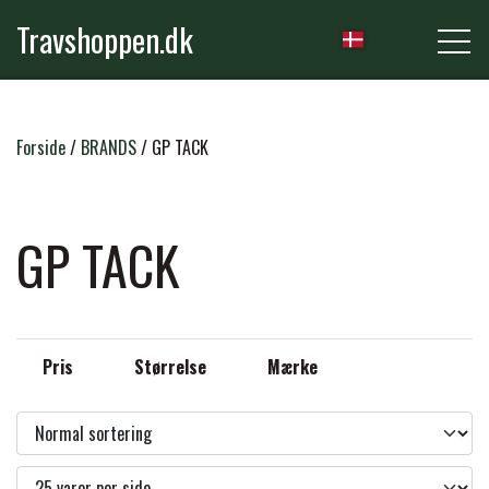
Travshoppen.dk
NYHEDER
Forside
BRANDS
GP TACK
HEST
GP TACK
GRIMER & TRÆKTOVE
RYTTER
Pris
Størrelse
Mærke
TRENSER & TILBEHØR
RIDEBUKSER & LEGGINS
PLEJE & STALD
SADLER & TILBEHØR
TRØJER, BLUSER & T-SHIRTS
STRIGLER & TILBEHØR