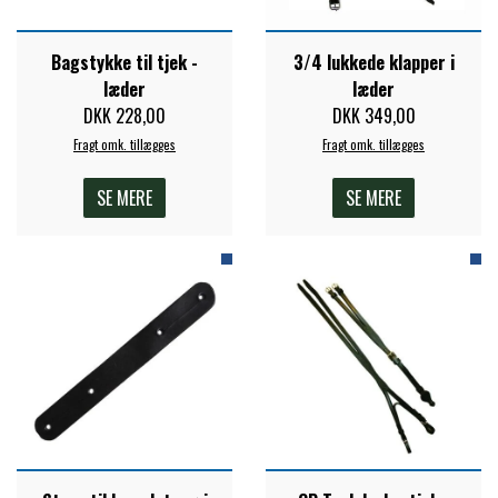
STAR TACK
Bagstykke til tjek -
3/4 lukkede klapper i
læder
læder
STUD MUFFIN
DKK 228,00
DKK 349,00
Fragt omk. tillægges
Fragt omk. tillægges
TIMER GPS
SE MERE
SE MERE
TKO
WAHLSTEN
WALDHAUSEN
WALSH