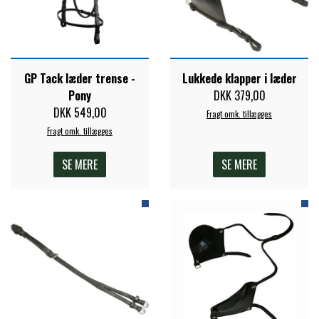
PREMIER EQUINE KØLETERAPI
LIKIT
PREMIER EQUINE GROOMING & STALD
GP Tack læder trense -
Lukkede klapper i læder
MUSTAD
Pony
DKK 379,00
DKK 549,00
Fragt omk. tillægges
PREMIER EQUINE RYTTER
Fragt omk. tillægges
NAF
SE MERE
SE MERE
PHARMACARE
PREMIER EQUINE
RACING TACK