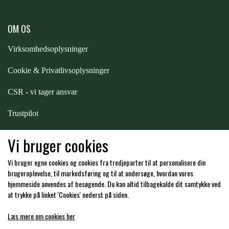
OM OS
Virksomhedsoplysninger
Cookie & Privatlivsoplysninger
CSR - vi tager ansvar
Trustpilot
Samarbejde
-
affiliates
Vi bruger cookies
Vi bruger egne cookies og cookies fra tredjeparter til at personalisere din
Hos os kan du betale med:
brugeroplevelse, til markedsføring og til at undersøge, hvordan vores
hjemmeside anvendes af besøgende. Du kan altid tilbagekalde dit samtykke ved
at trykke på linket 'Cookies' nederst på siden.
Læs mere om cookies her
Kommende åbningstider i butikken i Charlottenlund