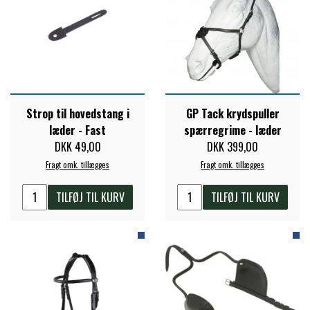
FORAN EQUINE
PREMIER EQUINE SADLER
GP TACK
PREMIER EQUINE SADEL TILBEHØR
Strop til hovedstang i
GP Tack krydspuller
HAPPY MOUTH
PREMIER EQUINE SADELUNDERLAG
læder - Fast
spærregrime - læder
DKK 49,00
DKK 399,00
HEVARI
Fragt omk. tillægges
Fragt omk. tillægges
PREMIER EQUINE PADS
TILFØJ TIL KURV
TILFØJ TIL KURV
JACKS
PREMIER EQUINE BENBESKYTTELSE
KÄLLQUIST EQUESTIAN
PREMIER EQUINE TRANSPORT
BESKYTTELSE
LEMIEUX