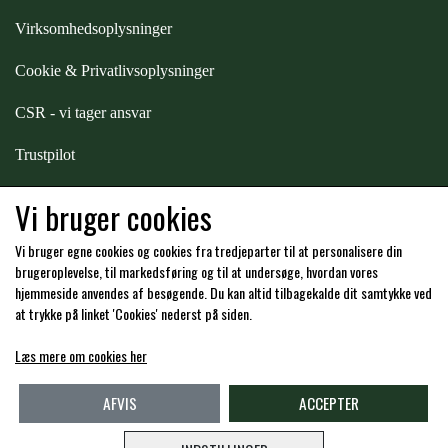
Virksomhedsoplysninger
Cookie & Privatlivsoplysninger
CSR - vi tager ansvar
Trustpilot
Samarbejde
-
affiliates
Vi bruger cookies
Vi bruger egne cookies og cookies fra tredjeparter til at personalisere din
Hos os kan du betale med:
brugeroplevelse, til markedsføring og til at undersøge, hvordan vores
hjemmeside anvendes af besøgende. Du kan altid tilbagekalde dit samtykke ved
at trykke på linket 'Cookies' nederst på siden.
Læs mere om cookies her
Kommende åbningstider i butikken i Charlottenlund
AFVIS
ACCEPTER