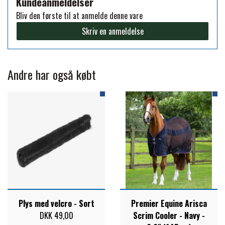
Kundeanmeldelser
Bliv den første til at anmelde denne vare
PREMIER EQUINE KØLETERAPI
LIKIT
Skriv en anmeldelse
PREMIER EQUINE GROOMING & STALD
MUSTAD
Andre har også købt
PREMIER EQUINE RYTTER
NAF
PHARMACARE
PREMIER EQUINE
RACING TACK
Plys med velcro - Sort
Premier Equine Arisca
DKK 49,00
Scrim Cooler - Navy -