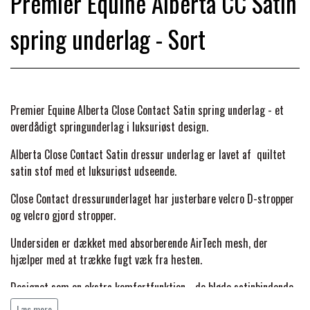
Premier Equine Alberta CC Satin
BACK ON TRACK
STRØMPER
INSEKTBESKYTTELSE
PREMIER EQUINE LINERS & DÆKKEN
TRAVDÆKKEN & TILBEHØR
spring underlag - Sort
TILBEHØR
TERAPI PRODUKTER
CARR & DAY & MARTIN
HUER & HALSTØRKLÆDER
HESTEBOLCHER & TREATS
SKO & VÆRKTØJ
PREMIER EQUINE WALKER & RIDEDÆKKEN
CUSTOM
GAVEARTIKLER VOKSNE
TILSKUD & VITAMINER
Premier Equine Alberta Close Contact Satin spring underlag - et
VOGNE & TILBEHØR
overdådigt springunderlag i luksuriøst design.
PREMIER EQUINE INSEKTBESKYTTELSE
DELTACAST
BØRN & JUNIOR
STALD & FOLD
Alberta Close Contact Satin dressur underlag er lavet af quiltet
TRAV KUSK
satin stof med et luksuriøst udseende.
PREMIER EQUINE MAGNET & INFRARØD
EMIN
SKO & SMEDEVÆRKTØJ
Close Contact dressurunderlaget har justerbare velcro D-stropper
TERAPI
PONYTRAV
og velcro gjord stropper.
FENWICK LIQUID TITANIUM®
Undersiden er dækket med absorberende AirTech mesh, der
PREMIER EQUINE GRIMER & TRÆKTOV
MONTÉ
hjælper med at trække fugt væk fra hesten.
FINNTACK
Designet som en ekstra komfortfunktion - de bløde satinbindende
PREMIER EQUINE TRENSE & TILBEHØR
GALOP
konturer passer til hestens form; hjælper med at forhindre
Læs mere