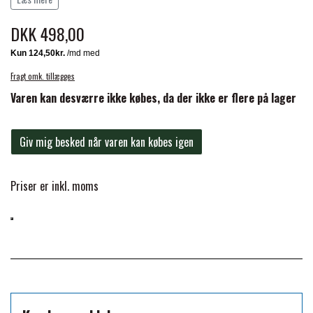
gnidning.
FORAN EQUINE
DKK 498,00
PREMIER EQUINE SADLER
GP TACK
Fragt omk. tillægges
PREMIER EQUINE SADEL TILBEHØR
Varen kan desværre ikke købes, da der ikke er flere på lager
HAPPY MOUTH
PREMIER EQUINE SADELUNDERLAG
Giv mig besked når varen kan købes igen
HEVARI
PREMIER EQUINE PADS
Priser er inkl. moms
JACKS
PREMIER EQUINE BENBESKYTTELSE
KÄLLQUIST EQUESTIAN
PREMIER EQUINE TRANSPORT
BESKYTTELSE
LEMIEUX