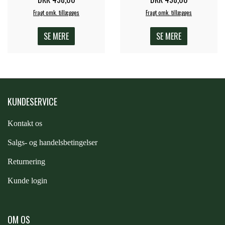
Fragt omk. tillægges
Fragt omk. tillægges
ZILCO
SE MERE
SE MERE
QHP -BRANDS OF Q
PREMIER EQUINE INSEKTBESKYTTELSE
KUNDESERVICE
Kontakt os
S
algs- og handelsbetingelser
Returnering
Kunde login
OM OS