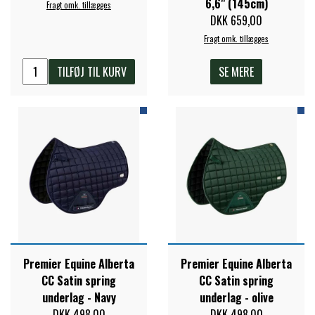
6,6" (145cm)
Fragt omk. tillægges
STAR TACK
DKK 659,00
Fragt omk. tillægges
STUD MUFFIN
TILFØJ TIL KURV
SE MERE
TIMER GPS
TKO
WAHLSTEN
WALDHAUSEN
Premier Equine Alberta
Premier Equine Alberta
CC Satin spring
CC Satin spring
underlag - Navy
underlag - olive
WALSH
DKK 498,00
DKK 498,00