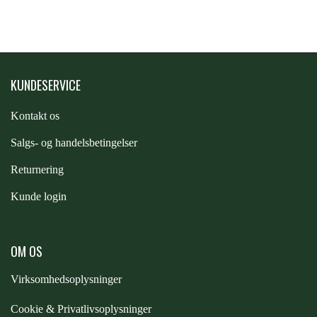
STAR TACK
STUD MUFFIN
KUNDESERVICE
TIMER GPS
Kontakt os
S
algs- og handelsbetingelser
TKO
Returnering
Kunde login
WAHLSTEN
OM OS
WALDHAUSEN
Virksomhedsoplysninger
WALSH
Cookie & Privatlivsoplysninger