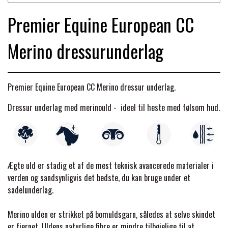
BACK ON TRACK
STRØMPER
INSEKTBESKYTTELSE
PREMIER EQUINE LINERS & DÆKKEN
TRAVDÆKKEN & TILBEHØR
Premier Equine European CC
TILBEHØR
TERAPI PRODUKTER
CARR & DAY & MARTIN
HUER & HALSTØRKLÆDER
HESTEBOLCHER & TREATS
Merino dressurunderlag
SKO & VÆRKTØJ
PREMIER EQUINE WALKER & RIDEDÆKKEN
CUSTOM
GAVEARTIKLER VOKSNE
TILSKUD & VITAMINER
VOGNE & TILBEHØR
Premier Equine
European CC Merino
dressur underlag.
PREMIER EQUINE INSEKTBESKYTTELSE
DELTACAST
BØRN & JUNIOR
Dressur underlag med merinould - ideel til heste med følsom hud.
STALD & FOLD
TRAV KUSK
PREMIER EQUINE MAGNET & INFRARØD
EMIN
SKO & SMEDEVÆRKTØJ
TERAPI
PONYTRAV
Ægte uld er stadig et af de mest teknisk avancerede materialer i
FENWICK LIQUID TITANIUM®
verden og sandsynligvis det bedste, du kan bruge under et
PREMIER EQUINE GRIMER & TRÆKTOV
MONTÉ
sadelunderlag.
FINNTACK
Merino ulden er strikket på bomuldsgarn, således at selve skindet
PREMIER EQUINE TRENSE & TILBEHØR
GALOP
er fjernet
. Uldens naturlige fibre er mindre tilbøjelige til at