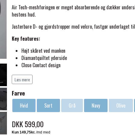
Air Tech-meshforingen er
meget absorberende og
dækker undersi
hestens hud.
Justerbare D- og gjordstropper med velcro, fastgør underlaget til
Key features:
ELSE
Højt skåret ved manken
Diamantquiltet yderside
Close Contact design
Dekorativ snoet piping
Svedabsorberende
Læs mere
Antistatisk og antibakterielt foer
Farve
Air Tech meshfoer
Fiberfyld
Hvid
Sort
Grå
Navy
Olive
Luksuriøs, elegant mat satinfinish
Leveres i genanvendelig opbevaringspose.
DKK 599,00