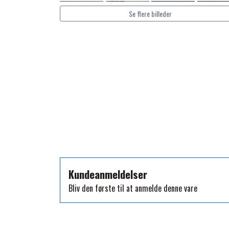
TKO
Se flere billeder
WAHLSTEN
WALDHAUSEN
WALSH
ZILCO
QHP -BRANDS OF Q
PREMIER EQUINE INSEKTBESKYTTELSE
Kundeanmeldelser
Bliv den første til at anmelde denne vare