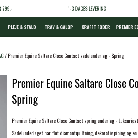
R 799,-
1-3 DAGES LEVERING
PLEJE & STALD
TRAV & GALOP
KRAFFT FODER
PREMIER E
DÆKKEN
AG
Premier Equine Saltare Close Contact sadelunderlag - Spring
Premier Equine Saltare Close Co
LBEHØR
N
Spring
TERAPI
Premier Equine Saltare Close Contact spring underlag - Luksuriøs
Sadelunderlaget har flot diamantquiltning, dekorativ piping og
en 