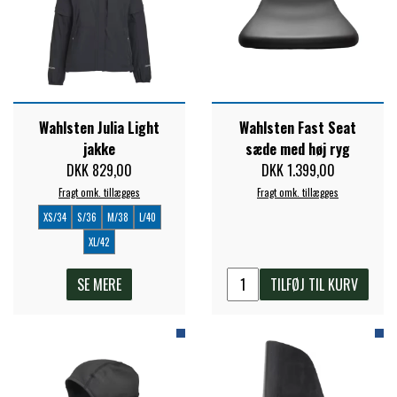
PREMIER EQUINE KØLETERAPI
LIKIT
PREMIER EQUINE GROOMING & STALD
MUSTAD
Wahlsten Julia Light
Wahlsten Fast Seat
jakke
sæde med høj ryg
PREMIER EQUINE RYTTER
DKK 829,00
DKK 1.399,00
NAF
Fragt omk. tillægges
Fragt omk. tillægges
XS/34
S/36
M/38
L/40
PHARMACARE
XL/42
SE MERE
TILFØJ TIL KURV
PREMIER EQUINE
RACING TACK