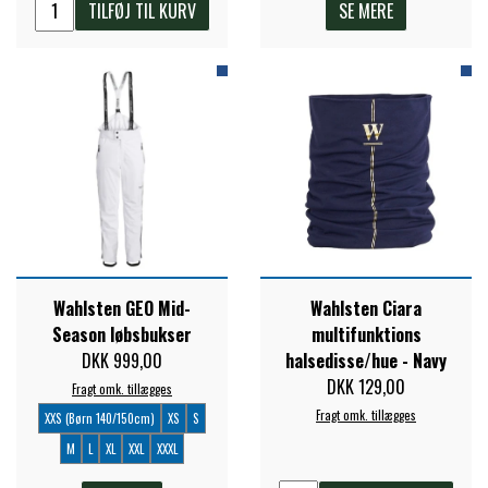
TILFØJ TIL KURV
SE MERE
Wahlsten GEO Mid-
Wahlsten Ciara
Season løbsbukser
multifunktions
DKK 999,00
halsedisse/hue - Navy
DKK 129,00
Fragt omk. tillægges
Fragt omk. tillægges
XXS (Børn 140/150cm)
XS
S
M
L
XL
XXL
XXXL