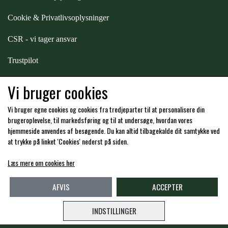
Cookie & Privatlivsoplysninger
CSR - vi tager ansvar
Trustpilot
Samarbejde
-
affiliates
Vi bruger cookies
Vi bruger egne cookies og cookies fra tredjeparter til at personalisere din
Hos os kan du betale med:
brugeroplevelse, til markedsføring og til at undersøge, hvordan vores
hjemmeside anvendes af besøgende. Du kan altid tilbagekalde dit samtykke ved
at trykke på linket 'Cookies' nederst på siden.
Læs mere om cookies her
Kommende åbningstider i butikken i Charlottenlund
AFVIS
ACCEPTER
INDSTILLINGER