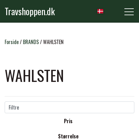
Travshoppen.dk
NYHEDER
Forside
BRANDS
WAHLSTEN
HEST
WAHLSTEN
GRIMER & TRÆKTOVE
RYTTER
TRENSER & TILBEHØR
Filtre
RIDEBUKSER & LEGGINS
PLEJE & STALD
Pris
SADLER & TILBEHØR
TRØJER, BLUSER & T-SHIRTS
STRIGLER & TILBEHØR
Størrelse