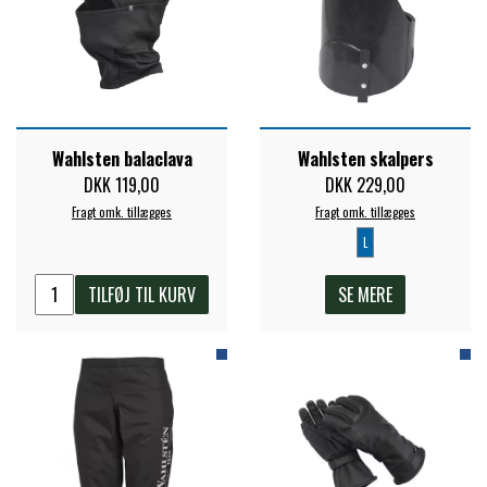
STAR TACK
STUD MUFFIN
Wahlsten balaclava
Wahlsten skalpers
TIMER GPS
DKK 119,00
DKK 229,00
Fragt omk. tillægges
Fragt omk. tillægges
TKO
L
TILFØJ TIL KURV
SE MERE
WAHLSTEN
WALDHAUSEN
WALSH