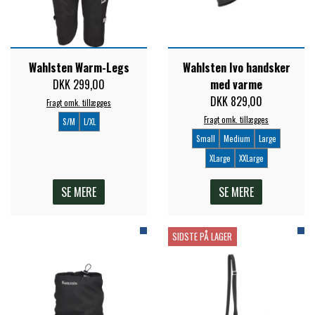
ZILCO
Wahlsten Warm-Legs
Wahlsten Ivo handsker
QHP -BRANDS OF Q
DKK 299,00
med varme
DKK 829,00
Fragt omk. tillægges
Fragt omk. tillægges
S/M
L/XL
PREMIER EQUINE INSEKTBESKYTTELSE
Small
Medium
Large
XLarge
XXLarge
SE MERE
SE MERE
SIDSTE PÅ LAGER