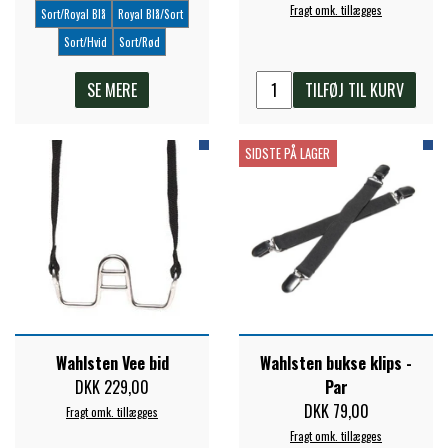
Fragt omk. tillægges
Sort/Royal Blå
Royal Blå/Sort
Sort/Hvid
Sort/Rød
SE MERE
TILFØJ TIL KURV
SIDSTE PÅ LAGER
Wahlsten Vee bid
Wahlsten bukse klips -
DKK 229,00
Par
DKK 79,00
Fragt omk. tillægges
Fragt omk. tillægges