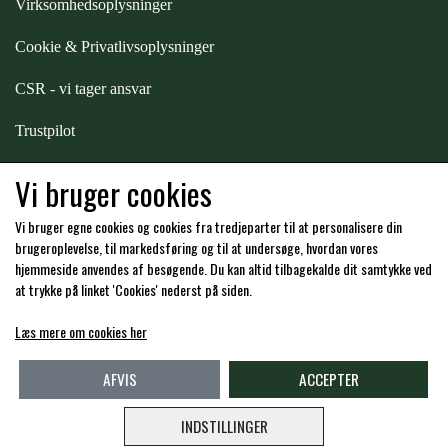
Virksomhedsoplysninger
Cookie & Privatlivsoplysninger
CSR - vi tager ansvar
Trustpilot
Samarbejde
-
affiliates
Vi bruger cookies
Vi bruger egne cookies og cookies fra tredjeparter til at personalisere din
Hos os kan du betale med:
brugeroplevelse, til markedsføring og til at undersøge, hvordan vores
hjemmeside anvendes af besøgende. Du kan altid tilbagekalde dit samtykke ved
at trykke på linket 'Cookies' nederst på siden.
Læs mere om cookies her
Kommende åbningstider i butikken i Charlottenlund
AFVIS
ACCEPTER
INDSTILLINGER