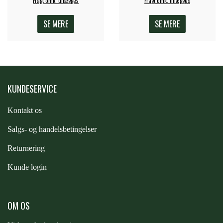
Fragt omk. tillægges
Fragt omk. tillægges
ZILCO
SE MERE
SE MERE
QHP -BRANDS OF Q
KUNDESERVICE
PREMIER EQUINE INSEKTBESKYTTELSE
Kontakt os
S
algs- og handelsbetingelser
Returnering
Kunde login
OM OS