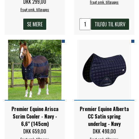
DKK 299,00
Fragt omk. tillægges
STAR TACK
Fragt omk. tillægges
SE MERE
TILFØJ TIL KURV
STUD MUFFIN
TIMER GPS
TKO
WAHLSTEN
Premier Equine Arisca
Premier Equine Alberta
WALDHAUSEN
Scrim Cooler - Navy -
CC Satin spring
6,6" (145cm)
underlag - Navy
DKK 659,00
DKK 498,00
WALSH