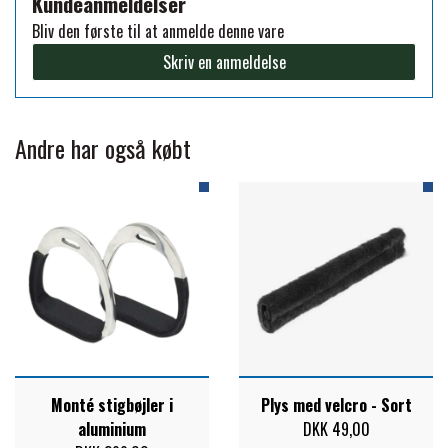
Kundeanmeldelser
Bliv den første til at anmelde denne vare
PREMIER EQUINE KØLETERAPI
LIKIT
Skriv en anmeldelse
PREMIER EQUINE GROOMING & STALD
MUSTAD
Andre har også købt
PREMIER EQUINE RYTTER
NAF
PHARMACARE
PREMIER EQUINE
RACING TACK
Monté stigbøjler i
Plys med velcro - Sort
aluminium
DKK 49,00