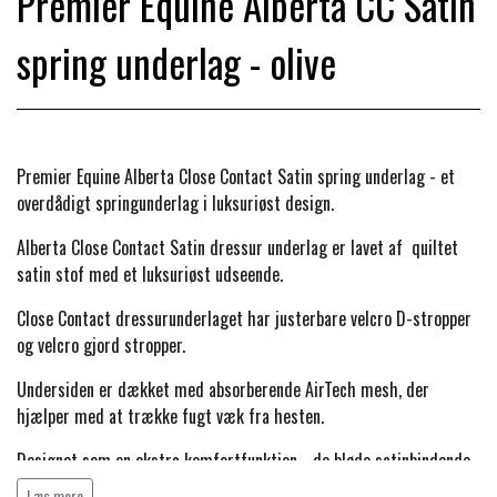
Premier Equine Alberta CC Satin
BACK ON TRACK
STRØMPER
INSEKTBESKYTTELSE
PREMIER EQUINE LINERS & DÆKKEN
TRAVDÆKKEN & TILBEHØR
spring underlag - olive
TILBEHØR
TERAPI PRODUKTER
CARR & DAY & MARTIN
HUER & HALSTØRKLÆDER
HESTEBOLCHER & TREATS
SKO & VÆRKTØJ
PREMIER EQUINE WALKER & RIDEDÆKKEN
CUSTOM
GAVEARTIKLER VOKSNE
TILSKUD & VITAMINER
Premier Equine Alberta Close Contact Satin spring underlag - et
VOGNE & TILBEHØR
overdådigt springunderlag i luksuriøst design.
PREMIER EQUINE INSEKTBESKYTTELSE
DELTACAST
BØRN & JUNIOR
STALD & FOLD
Alberta Close Contact Satin dressur underlag er lavet af quiltet
TRAV KUSK
satin stof med et luksuriøst udseende.
PREMIER EQUINE MAGNET & INFRARØD
EMIN
SKO & SMEDEVÆRKTØJ
Close Contact dressurunderlaget har justerbare velcro D-stropper
TERAPI
PONYTRAV
og velcro gjord stropper.
FENWICK LIQUID TITANIUM®
Undersiden er dækket med absorberende AirTech mesh, der
PREMIER EQUINE GRIMER & TRÆKTOV
MONTÉ
hjælper med at trække fugt væk fra hesten.
FINNTACK
Designet som en ekstra komfortfunktion - de bløde satinbindende
PREMIER EQUINE TRENSE & TILBEHØR
GALOP
konturer passer til hestens form; hjælper med at forhindre
Læs mere