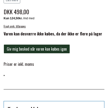
gnidning.
FORAN EQUINE
DKK 498,00
PREMIER EQUINE SADLER
GP TACK
Fragt omk. tillægges
PREMIER EQUINE SADEL TILBEHØR
Varen kan desværre ikke købes, da der ikke er flere på lager
HAPPY MOUTH
PREMIER EQUINE SADELUNDERLAG
Giv mig besked når varen kan købes igen
HEVARI
PREMIER EQUINE PADS
Priser er inkl. moms
JACKS
PREMIER EQUINE BENBESKYTTELSE
KÄLLQUIST EQUESTIAN
PREMIER EQUINE TRANSPORT
BESKYTTELSE
LEMIEUX