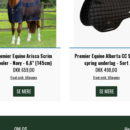
emier Equine Arisca Scrim
Premier Equine Alberta CC 
oler - Navy - 6,6" (145cm)
spring underlag - Sort
DKK 659,00
DKK 498,00
Fragt omk. tillægges
Fragt omk. tillægges
SE MERE
SE MERE
OM OS
Ho