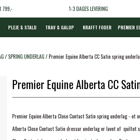
R 799,-
1-3 DAGES LEVERING
PLEJE & STALD
TRAV & GALOP
KRAFFT FODER
PREMIER E
DÆKKEN
AG
SPRING UNDERLAG
Premier Equine Alberta CC Satin spring underla
Premier Equine Alberta CC Satin
LBEHØR
N
TERAPI
Premier Equine Alberta Close Contact Satin spring underlag - et o
Alberta Close Contact Satin dressur underlag er lavet af quiltet sa