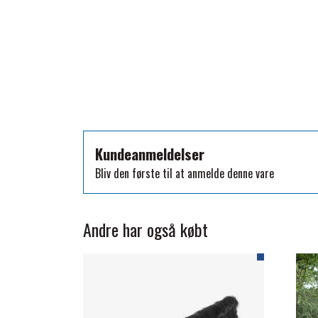
TKO
WAHLSTEN
WALDHAUSEN
WALSH
ZILCO
QHP -BRANDS OF Q
PREMIER EQUINE INSEKTBESKYTTELSE
Kundeanmeldelser
Bliv den første til at anmelde denne vare
Andre har også købt