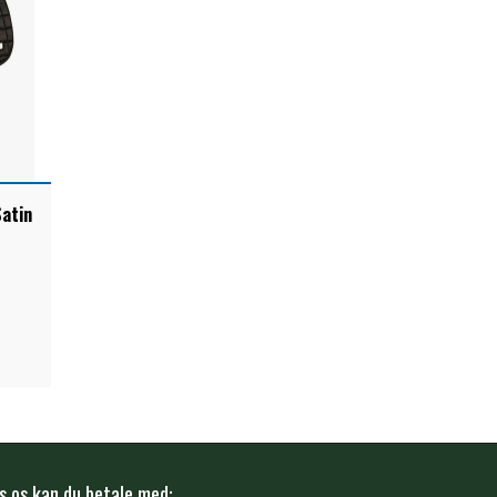
Satin
s os kan du betale med: