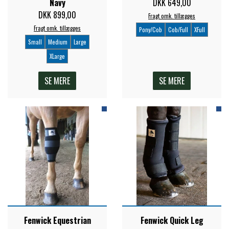
Navy
DKK 649,00
DKK 899,00
Fragt omk. tillægges
PREMIER EQUINE KØLETERAPI
LIKIT
Fragt omk. tillægges
Pony/Cob
Cob/Full
XFull
Small
Medium
Large
PREMIER EQUINE GROOMING & STALD
XLarge
MUSTAD
SE MERE
SE MERE
PREMIER EQUINE RYTTER
NAF
PHARMACARE
PREMIER EQUINE
RACING TACK
Fenwick Equestrian
Fenwick Quick Leg