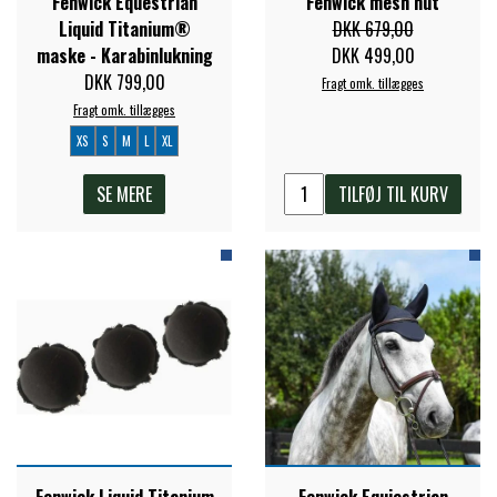
Fenwick Equestrian
Fenwick mesh hut
Liquid Titanium®
DKK 679,00
maske - Karabinlukning
DKK 499,00
DKK 799,00
Fragt omk. tillægges
Fragt omk. tillægges
XS
S
M
L
XL
SE MERE
TILFØJ TIL KURV
Fenwick Liquid Titanium
Fenwick Equiestrian