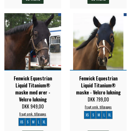
Fenwick Equestrian
Fenwick Equestrian
Liquid Titanium®
Liquid Titanium®
maske med ører -
maske - Velcro lukning
Velcro lukning
DKK 799,00
DKK 949,00
Fragt omk. tillægges
Fragt omk. tillægges
XS
S
M
L
XL
XS
S
M
L
XL