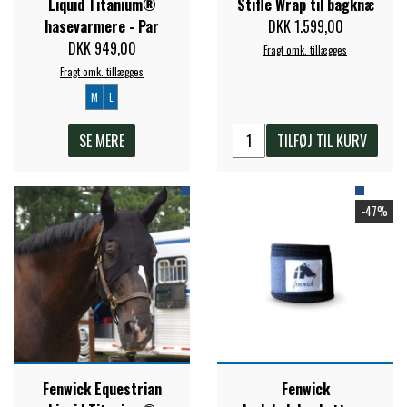
Liquid Titanium®
Stifle Wrap til bagknæ
hasevarmere - Par
DKK 1.599,00
ZILCO
DKK 949,00
Fragt omk. tillægges
Fragt omk. tillægges
M
L
QHP -BRANDS OF Q
SE MERE
TILFØJ TIL KURV
PREMIER EQUINE INSEKTBESKYTTELSE
-47%
Fenwick Equestrian
Fenwick