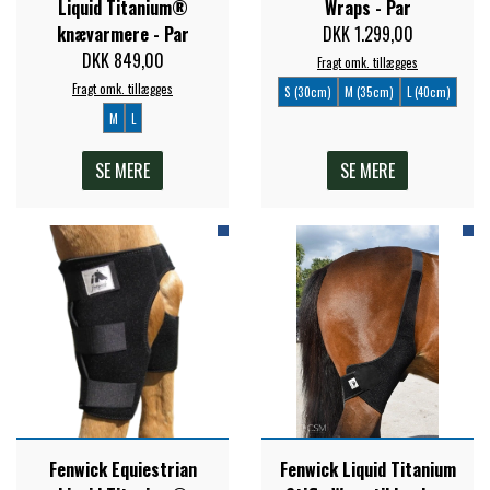
Liquid Titanium®
Wraps - Par
STAR TACK
knævarmere - Par
DKK 1.299,00
DKK 849,00
Fragt omk. tillægges
STUD MUFFIN
Fragt omk. tillægges
S (30cm)
M (35cm)
L (40cm)
M
L
TIMER GPS
SE MERE
SE MERE
TKO
WAHLSTEN
WALDHAUSEN
WALSH
Fenwick Equiestrian
Fenwick Liquid Titanium