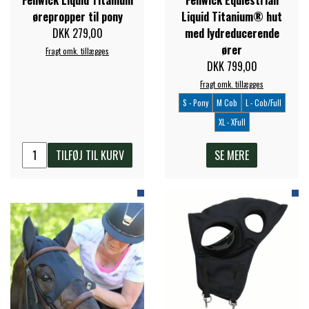
ørepropper til pony
Liquid Titanium® hut
DKK 279,00
med lydreducerende
ører
Fragt omk. tillægges
DKK 799,00
Fragt omk. tillægges
S - Pony
M Cob
L - Cob/Full
XL - XFull
TILFØJ TIL KURV
SE MERE