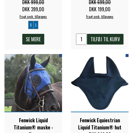
DKK 999,00
DKK 699,00
FORAN EQUINE
DKK 399,00
DKK 199,00
PREMIER EQUINE SADLER
Fragt omk. tillægges
Fragt omk. tillægges
S
L
GP TACK
PREMIER EQUINE SADEL TILBEHØR
SE MERE
TILFØJ TIL KURV
HAPPY MOUTH
PREMIER EQUINE SADELUNDERLAG
HEVARI
PREMIER EQUINE PADS
JACKS
PREMIER EQUINE BENBESKYTTELSE
KÄLLQUIST EQUESTIAN
PREMIER EQUINE TRANSPORT
Fenwick Liquid
Fenwick Equiestrian
BESKYTTELSE
Titanium® maske -
Liquid Titanium® hut
LEMIEUX