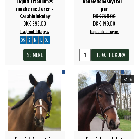
Liquid Titanium®
kodeledsbeskytter -
maske med ører -
par
Karabinlukning
DKK 379,00
DKK 899,00
DKK 199,00
Fragt omk. tillægges
Fragt omk. tillægges
XS
S
M
L
XL
SE MERE
TILFØJ TIL KURV
-27%