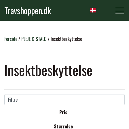
Travshoppen.dk
NYHEDER
Forside
PLEJE & STALD
Insektbeskyttelse
HEST
Insektbeskyttelse
GRIMER & TRÆKTOVE
RYTTER
TRENSER & TILBEHØR
Filtre
RIDEBUKSER & LEGGINS
PLEJE & STALD
Pris
SADLER & TILBEHØR
TRØJER, BLUSER & T-SHIRTS
STRIGLER & TILBEHØR
Størrelse