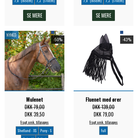
7,0" (165cm)
7,3" (170cm)
7,0" (165cm)
7,3" (170cm)
ZILCO
SE MERE
SE MERE
QHP -BRANDS OF Q
NYHED
-50%
-43%
PREMIER EQUINE INSEKTBESKYTTELSE
Mulenet
Fluenet med ører
DKK 79,00
DKK 139,00
DKK 39,50
DKK 79,00
Fragt omk. tillægges
Fragt omk. tillægges
Shetland - XS
Pony - S
Full