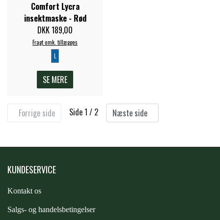
Comfort Lycra
insektmaske - Rød
DKK 189,00
Fragt omk. tillægges
L
SE MERE
Side 1 / 2
Forrige side
Næste side
KUNDESERVICE
Kontakt os
S
algs- og handelsbetingelser