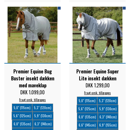
Premier Equine Bug
Premier Equine Super
Buster insekt dækken
Lite insekt dækken
med maveklap
DKK 1.299,00
DKK 1.099,00
Fragt omk. tillægges
Fragt omk. tillægges
5,0" (115cm)
5,3" (120cm)
5,0" (115cm)
5,3" (120cm)
5,6" (125cm)
5,9" (130cm)
5,6" (125cm)
5,9" (130cm)
6,0" (135cm)
6,3" (140cm)
6,0" (135cm)
6,3" (140cm)
6,6" (145cm)
6,9" (155cm)