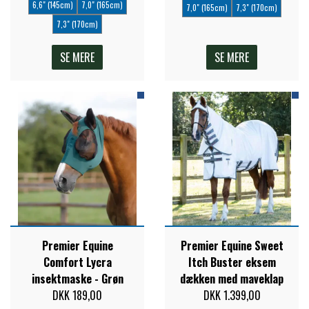
6,6" (145cm)
7,0" (165cm)
7,0" (165cm)
7,3" (170cm)
7,3" (170cm)
SE MERE
SE MERE
Premier Equine
Premier Equine Sweet
Comfort Lycra
Itch Buster eksem
insektmaske - Grøn
dækken med maveklap
DKK 189,00
DKK 1.399,00