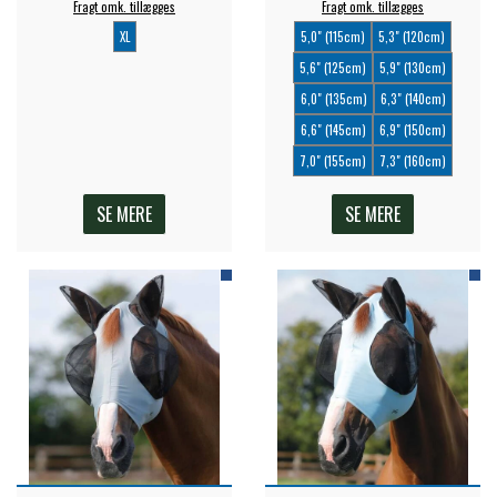
Fragt omk. tillægges
Fragt omk. tillægges
XL
5,0" (115cm)
5,3" (120cm)
5,6" (125cm)
5,9" (130cm)
6,0" (135cm)
6,3" (140cm)
6,6" (145cm)
6,9" (150cm)
7,0" (155cm)
7,3" (160cm)
SE MERE
SE MERE