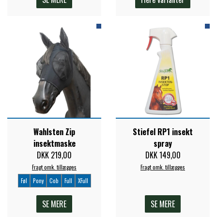
Wahlsten Zip
Stiefel RP1 insekt
insektmaske
spray
DKK 219,00
DKK 149,00
Fragt omk. tillægges
Fragt omk. tillægges
Føl
Pony
Cob
Full
XFull
SE MERE
SE MERE