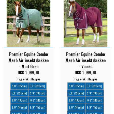
STAR TACK
STUD MUFFIN
TIMER GPS
Premier Equine Combo
Premier Equine Combo
TKO
Mesh Air insektdækken
Mesh Air insektdækken
- Mint Grøn
- Vinrød
DKK 1.099,00
DKK 1.099,00
WAHLSTEN
Fragt omk. tillægges
Fragt omk. tillægges
5,0" (115cm)
5,3" (120cm)
5,0" (115cm)
5,3" (120cm)
WALDHAUSEN
5,6" (125cm)
5,9" (130cm)
5,6" (125cm)
5,9" (130cm)
6,0" (135cm)
6,3" (140cm)
6,0" (135cm)
6,3" (140cm)
WALSH
6,6" (145cm)
6,9" (155cm)
6,6" (145cm)
6,9" (155cm)