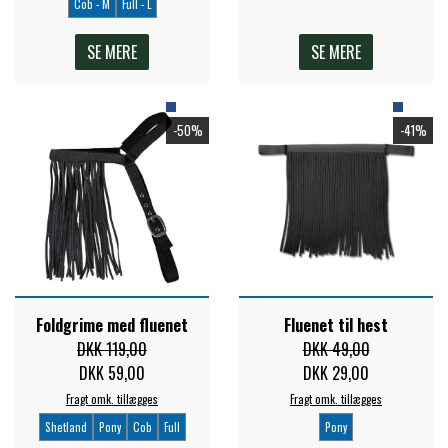
Cob - M
Full - L
SE MERE
SE MERE
-50%
-41%
Foldgrime med fluenet
Fluenet til hest
DKK 119,00
DKK 49,00
DKK 59,00
DKK 29,00
Fragt omk. tillægges
Fragt omk. tillægges
Shetland
Pony
Cob
Full
Pony