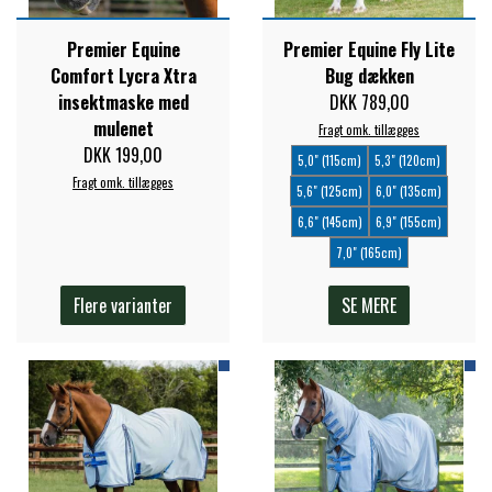
FORAN EQUINE
Premier Equine
Premier Equine Fly Lite
PREMIER EQUINE SADLER
Comfort Lycra Xtra
Bug dækken
insektmaske med
DKK 789,00
GP TACK
PREMIER EQUINE SADEL TILBEHØR
mulenet
Fragt omk. tillægges
DKK 199,00
5,0" (115cm)
5,3" (120cm)
HAPPY MOUTH
Fragt omk. tillægges
5,6" (125cm)
6,0" (135cm)
PREMIER EQUINE SADELUNDERLAG
6,6" (145cm)
6,9" (155cm)
HEVARI
7,0" (165cm)
PREMIER EQUINE PADS
Flere varianter
SE MERE
JACKS
PREMIER EQUINE BENBESKYTTELSE
KÄLLQUIST EQUESTIAN
PREMIER EQUINE TRANSPORT
BESKYTTELSE
LEMIEUX