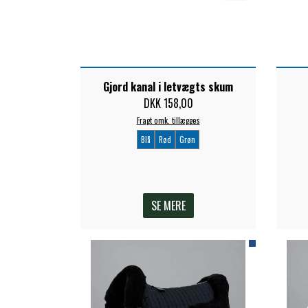
Gjord kanal i letvægts skum
DKK 158,00
Fragt omk. tillægges
Blå
Rød
Grøn
SE MERE