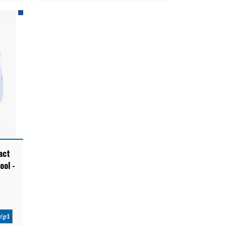
act
ool -
/grå