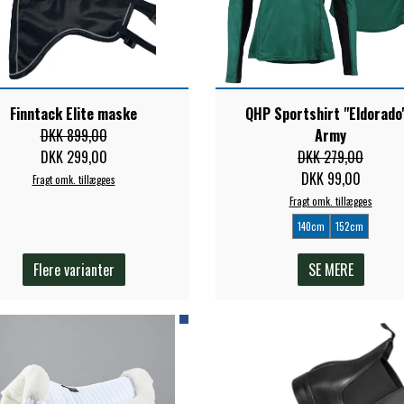
Finntack Elite maske
QHP Sportshirt "Eldorado"
DKK 899,00
Army
DKK 299,00
DKK 279,00
DKK 99,00
Fragt omk. tillægges
Fragt omk. tillægges
140cm
152cm
Flere varianter
SE MERE