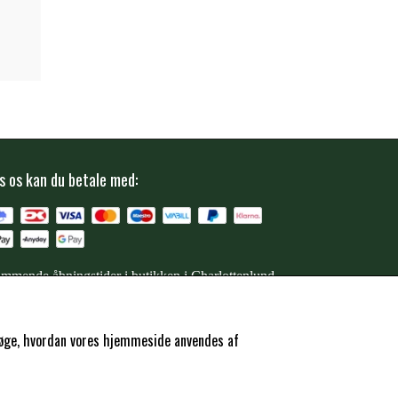
s os kan du betale med:
mmende åbningstider i butikken i Charlottenlund
ersøge, hvordan vores hjemmeside anvendes af