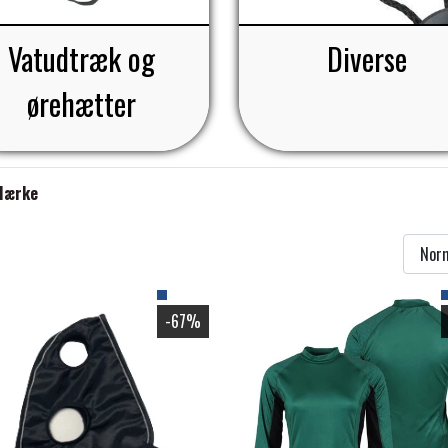
Vatudtræk og
Diverse
ørehætter
Mærke
-67%