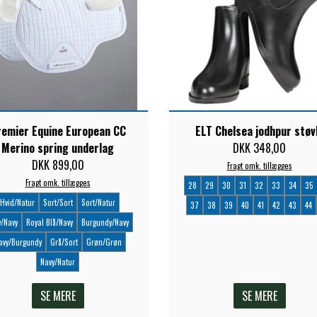
remier Equine European CC
ELT Chelsea jodhpur støv
Merino spring underlag
DKK 348,00
DKK 899,00
Fragt omk. tillægges
Fragt omk. tillægges
28
29
30
31
32
33
34
35
Hvid/Natur
Sort/Sort
Sort/Natur
37
38
39
40
41
42
43
44
y/Navy
Royal Blå/Navy
Burgundy/Navy
avy/Burgundy
Grå/Sort
Grøn/Grøn
Navy/Natur
SE MERE
SE MERE