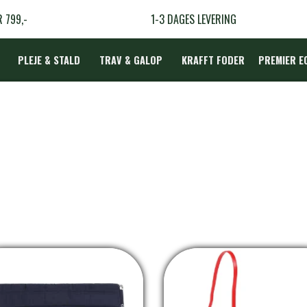
R 799,-
1-3 DAGES LEVERING
PLEJE & STALD
TRAV & GALOP
KRAFFT FODER
PREMIER E
DÆKKEN
LBEHØR
N
TERAPI