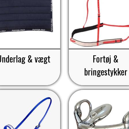
ELSE
Underlag & vægt
Fortøj &
bringestykker