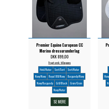
Premier Equine European CC
P
Merino dressurunderlag
DKK 899,00
Fragt omk. tillægges
Hvid/Natur
Sort/Sort
Sort/Natur
Navy/Navy
Royal Blå/Navy
Burgundy/Navy
Nav
Navy/Burgundy
Grå/Black
Grøn/Grøn
N
Navy/Natur
SE MERE