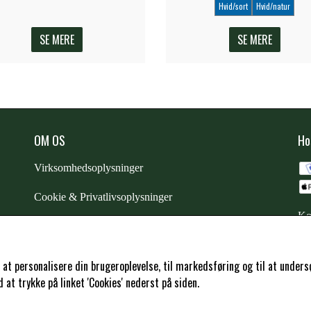
Hvid/sort
Hvid/natur
SE MERE
SE MERE
OM OS
Ho
Virksomhedsoplysninger
Cookie & Privatlivsoplysninger
Ko
CSR - vi tager ansvar
Trustpilot
l at personalisere din brugeroplevelse, til markedsføring og til at und
at trykke på linket 'Cookies' nederst på siden.
Samarbejde
-
affiliates