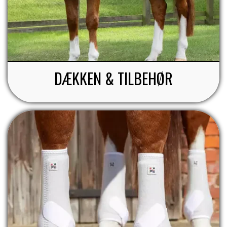
ZILCO
QHP -BRANDS OF Q
DÆKKEN & TILBEHØR
PREMIER EQUINE INSEKTBESKYTTELSE