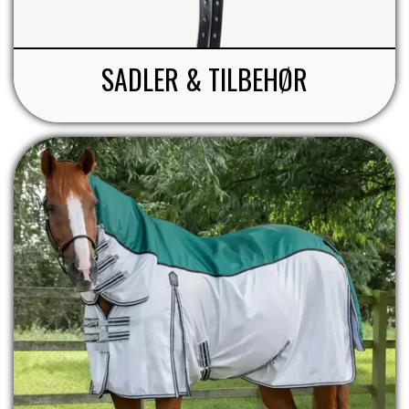
STAR TACK
SADLER & TILBEHØR
STUD MUFFIN
TIMER GPS
TKO
WAHLSTEN
WALDHAUSEN
WALSH