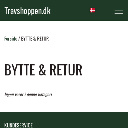
Travshoppen.dk
NYHEDER
Forside
BYTTE & RETUR
HEST
BYTTE & RETUR
GRIMER & TRÆKTOVE
RYTTER
Ingen varer i denne kategori
TRENSER & TILBEHØR
RIDEBUKSER & LEGGINS
PLEJE & STALD
SADLER & TILBEHØR
TRØJER, BLUSER & T-SHIRTS
STRIGLER & TILBEHØR
KUNDESERVICE