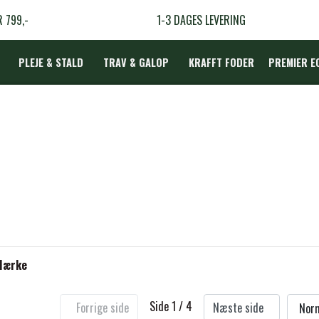
R 799,-
1-3 DAGES LEVERING
PLEJE & STALD
TRAV & GALOP
KRAFFT FODER
PREMIER E
DÆKKEN
LBEHØR
N
TERAPI
Mærke
Side 1 / 4
Forrige side
Næste side