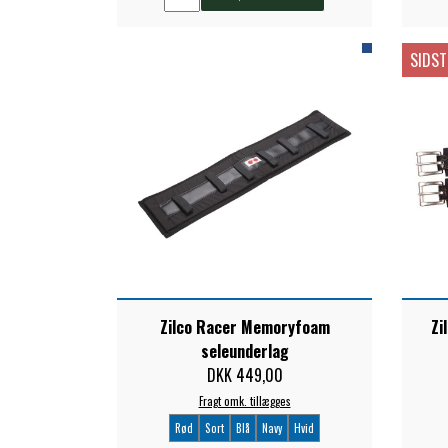
SIDST
Zilco Racer Memoryfoam
Zi
seleunderlag
DKK 449,00
Fragt omk. tillægges
Rød
Sort
Blå
Navy
Hvid