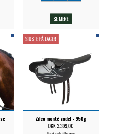
SE MERE
SIDSTE PÅ LAGER
nse
Zilco monté sadel - 950g
DKK 3.399,00
Fragt omk. tillægges