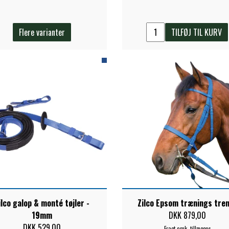
Flere varianter
TILFØJ TIL KURV
ilco galop & monté tøjler -
Zilco Epsom trænings tre
19mm
DKK 879,00
DKK 529,00
Fragt omk. tillægges