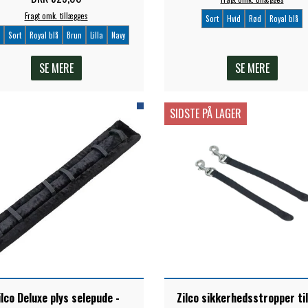
Fragt omk. tillægges
Sort
Hvid
Rød
Royal blå
Sort
Royal blå
Brun
Lilla
Navy
SE MERE
SE MERE
SIDSTE PÅ LAGER
ilco Deluxe plys selepude -
Zilco sikkerhedsstropper ti