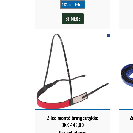
132cm
144cm
SE MERE
Zilco monté bringestykke
Z
DKK 449,00
Fragt omk. tillægges