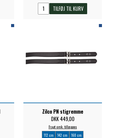
TILFØJ TIL KURV
l
Zilco PN stigremme
DKK 449,00
Fragt omk. tillægges
112 cm
142 cm
160 cm