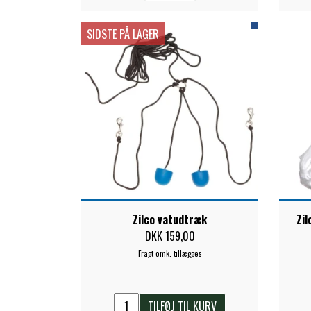
TKO
SIDSTE PÅ LAGER
WAHLSTEN
WALDHAUSEN
WALSH
ZILCO
QHP -BRANDS OF Q
PREMIER EQUINE INSEKTBESKYTTELSE
Zilco vatudtræk
Zi
DKK 159,00
Fragt omk. tillægges
TILFØJ TIL KURV