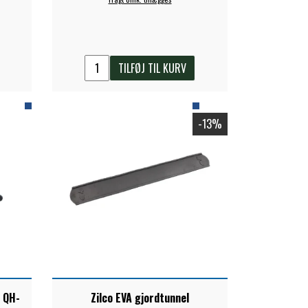
TILFØJ TIL KURV
-13%
l QH-
Zilco EVA gjordtunnel