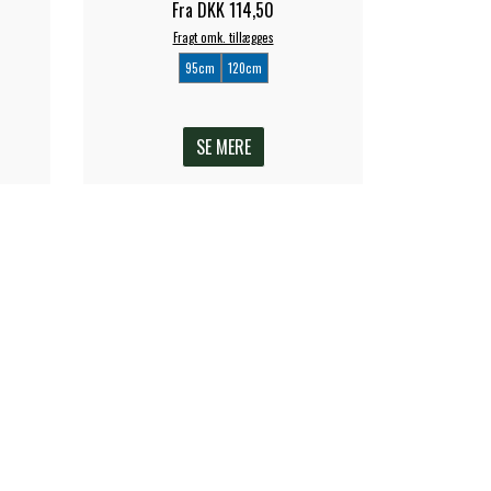
Fra DKK 114,50
Fragt omk. tillægges
95cm
120cm
SE MERE