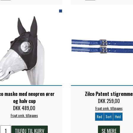
lco maske med neopren ører
Zilco Patent stigremme
og halv cup
DKK 259,00
DKK 489,00
Fragt omk. tillægges
Fragt omk. tillægges
Rød
Sort
Hvid
TILFØJ TIL KURV
SE MERE