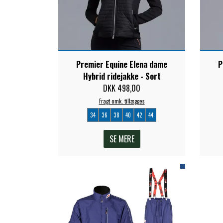
Premier Equine Elena dame
P
Hybrid ridejakke - Sort
DKK 498,00
Fragt omk. tillægges
34
36
38
40
42
44
SE MERE