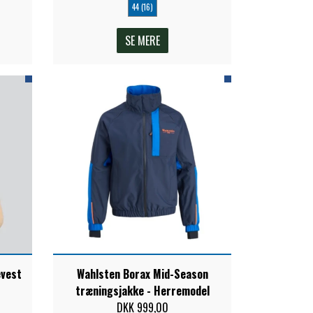
44 (16)
SE MERE
evest
Wahlsten Borax Mid-Season
træningsjakke - Herremodel
DKK 999,00