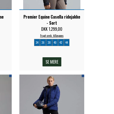
me
Premier Equine Casella ridejakke
- Sort
DKK 1.299,00
Fragt omk. tillægges
34
36
38
40
42
44
SE MERE