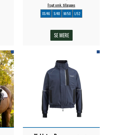
Fragt omk. tillægges
XS/46
S/48
M/50
L/52
SE MERE