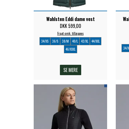
Wahlsten Eddi dame vest
Wa
DKK 599,00
Fragt omk. tillægges
34/XS
36/S
38/M
40/L
42/XL
44/XXL
34/
46/XXXL
SE MERE