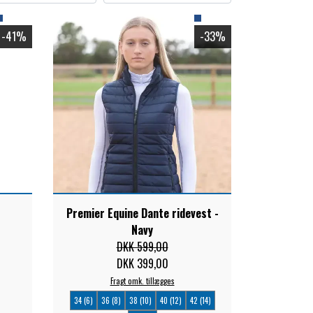
-41%
-33%
Premier Equine Dante ridevest -
Navy
DKK 599,00
DKK 399,00
Fragt omk. tillægges
34 (6)
36 (8)
38 (10)
40 (12)
42 (14)