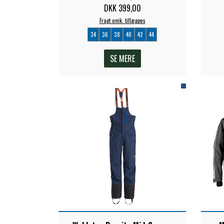
DKK 399,00
Fragt omk. tillægges
34
36
38
40
42
44
SE MERE