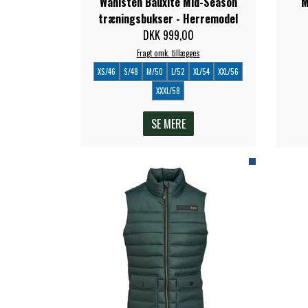
Wahlsten Bauxite Mid-Season
M
træningsbukser - Herremodel
DKK 999,00
Fragt omk. tillægges
XS/46
S/48
M/50
L/52
XL/54
XXL/56
XXXL/58
SE MERE