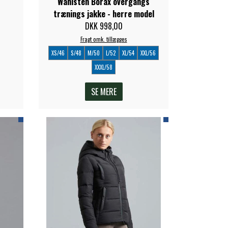
Wahlsten Borax overgangs
trænings jakke - herre model
DKK 998,00
Fragt omk. tillægges
XS/46
S/48
M/50
L/52
XL/54
XXL/56
XXXL/58
SE MERE