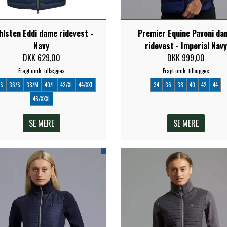
hlsten Eddi dame ridevest -
Premier Equine Pavoni da
Navy
ridevest - Imperial Navy
DKK 629,00
DKK 999,00
Fragt omk. tillægges
Fragt omk. tillægges
XS
36/S
38/M
40/L
42/XL
44/XXL
34
36
38
40
42
44
46/XXXL
SE MERE
SE MERE