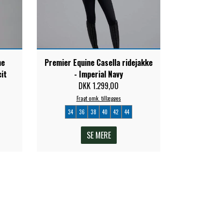
me
Premier Equine Casella ridejakke
cit
- Imperial Navy
DKK 1.299,00
Fragt omk. tillægges
34
36
38
40
42
44
SE MERE