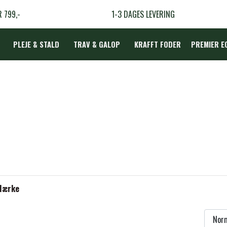
R 799,-
1-3 DAGES LEVERING
PLEJE & STALD
TRAV & GALOP
KRAFFT FODER
PREMIER E
DÆKKEN
LBEHØR
N
TERAPI
Mærke