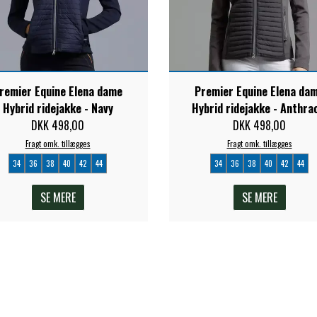
remier Equine Elena dame
Premier Equine Elena da
Hybrid ridejakke - Navy
Hybrid ridejakke - Anthra
DKK 498,00
DKK 498,00
Fragt omk. tillægges
Fragt omk. tillægges
34
36
38
40
42
44
34
36
38
40
42
44
SE MERE
SE MERE