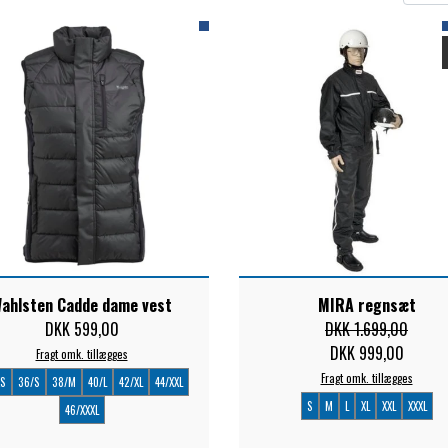
ELSE
ahlsten Cadde dame vest
MIRA regnsæt
DKK 599,00
DKK 1.699,00
DKK 999,00
Fragt omk. tillægges
Fragt omk. tillægges
XS
36/S
38/M
40/L
42/XL
44/XXL
S
M
L
XL
XXL
XXXL
46/XXXL