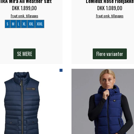
IRA Mira All Weather sæt
LeMieux Rose ridejakke
DKK 1.899,00
DKK 1.089,00
Fragt omk. tillægges
Fragt omk. tillægges
S
M
L
XL
XXL
XXXL
SE MERE
Flere varianter