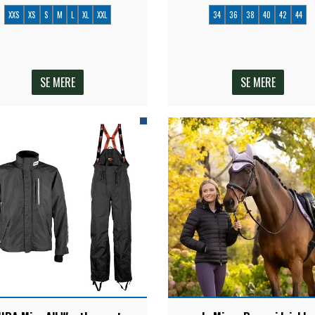
XXS
XS
S
M
L
XL
XXL
34
36
38
40
42
44
SE MERE
SE MERE