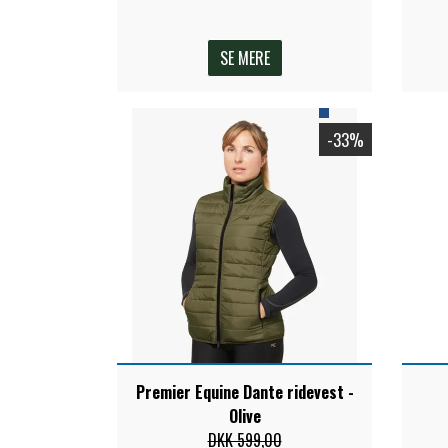
TKO
WAHLSTEN
SE MERE
WALDHAUSEN
WALSH
-33%
ZILCO
QHP -BRANDS OF Q
PREMIER EQUINE INSEKTBESKYTTELSE
Premier Equine Dante ridevest -
Olive
DKK 599,00