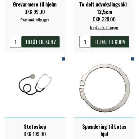
Ørevarmere til hjelm
To-delt udvekslingsbid -
DKK 99,00
12,5cm
PREMIER EQUINE KØLETERAPI
LIKIT
DKK 329,00
Fragt omk. tillægges
Fragt omk. tillægges
PREMIER EQUINE GROOMING & STALD
MUSTAD
TILFØJ TIL KURV
TILFØJ TIL KURV
PREMIER EQUINE RYTTER
NAF
PHARMACARE
PREMIER EQUINE
RACING TACK
Stetoskop
Spændering til Lotus
DKK 199,00
hjul