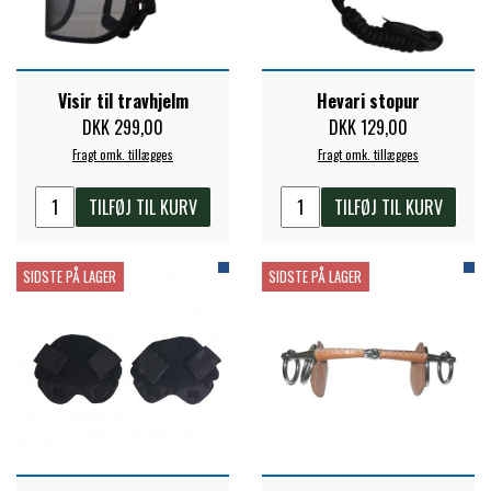
FORAN EQUINE
PREMIER EQUINE SADLER
Visir til travhjelm
Hevari stopur
GP TACK
PREMIER EQUINE SADEL TILBEHØR
DKK 299,00
DKK 129,00
Fragt omk. tillægges
Fragt omk. tillægges
HAPPY MOUTH
PREMIER EQUINE SADELUNDERLAG
TILFØJ TIL KURV
TILFØJ TIL KURV
HEVARI
PREMIER EQUINE PADS
SIDSTE PÅ LAGER
SIDSTE PÅ LAGER
JACKS
PREMIER EQUINE BENBESKYTTELSE
KÄLLQUIST EQUESTIAN
PREMIER EQUINE TRANSPORT
BESKYTTELSE
LEMIEUX