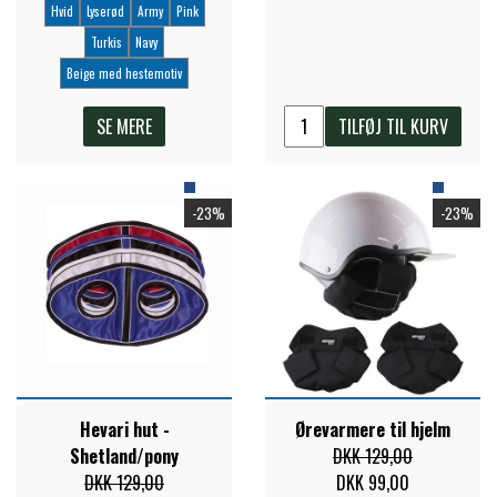
Hvid
Lyserød
Army
Pink
Turkis
Navy
Beige med hestemotiv
SE MERE
TILFØJ TIL KURV
-23%
-23%
Hevari hut -
Ørevarmere til hjelm
Shetland/pony
DKK 129,00
DKK 129,00
DKK 99,00