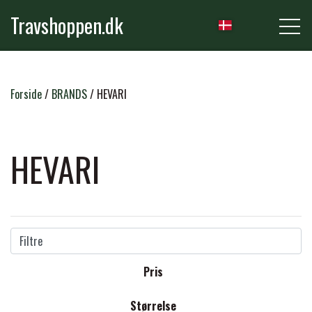
Travshoppen.dk
NYHEDER
Forside
BRANDS
HEVARI
HEST
HEVARI
GRIMER & TRÆKTOVE
RYTTER
TRENSER & TILBEHØR
Filtre
RIDEBUKSER & LEGGINS
PLEJE & STALD
Pris
SADLER & TILBEHØR
TRØJER, BLUSER & T-SHIRTS
STRIGLER & TILBEHØR
Størrelse