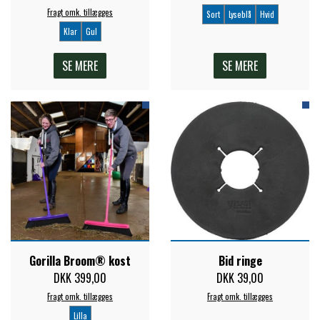
Fragt omk. tillægges
Sort
Lyseblå
Hvid
Klar
Gul
SE MERE
SE MERE
Gorilla Broom® kost
Bid ringe
DKK 399,00
DKK 39,00
Fragt omk. tillægges
Fragt omk. tillægges
Lilla