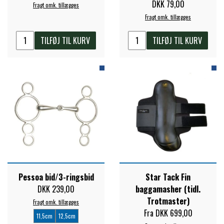
DKK 79,00
Fragt omk. tillægges
STAR TACK
Fragt omk. tillægges
TILFØJ TIL KURV
TILFØJ TIL KURV
STUD MUFFIN
TIMER GPS
TKO
WAHLSTEN
Pessoa bid/3-ringsbid
Star Tack Fin
WALDHAUSEN
DKK 239,00
baggamasher (tidl.
Trotmaster)
Fragt omk. tillægges
WALSH
Fra DKK 699,00
11,5cm
12,5cm