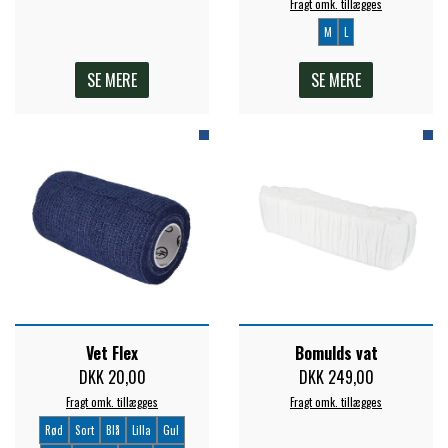
Fragt omk. tillægges
M
L
ZILCO
SE MERE
SE MERE
QHP -BRANDS OF Q
PREMIER EQUINE INSEKTBESKYTTELSE
Vet Flex
Bomulds vat
DKK 20,00
DKK 249,00
Fragt omk. tillægges
Fragt omk. tillægges
Rød
Sort
Blå
Lilla
Gul