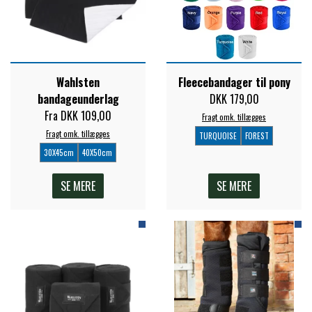
Wahlsten
Fleecebandager til pony
bandageunderlag
DKK 179,00
Fra DKK 109,00
Fragt omk. tillægges
Fragt omk. tillægges
TURQUOISE
FOREST
30X45cm
40X50cm
SE MERE
SE MERE