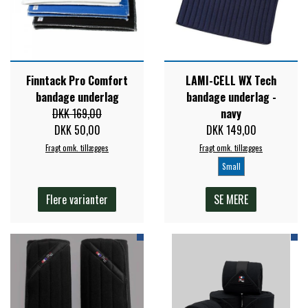
FORAN EQUINE
PREMIER EQUINE SADLER
GP TACK
PREMIER EQUINE SADEL TILBEHØR
Finntack Pro Comfort
LAMI-CELL WX Tech
bandage underlag
bandage underlag -
HAPPY MOUTH
DKK 169,00
navy
PREMIER EQUINE SADELUNDERLAG
DKK 50,00
DKK 149,00
Fragt omk. tillægges
Fragt omk. tillægges
HEVARI
Small
PREMIER EQUINE PADS
Flere varianter
SE MERE
JACKS
PREMIER EQUINE BENBESKYTTELSE
KÄLLQUIST EQUESTIAN
PREMIER EQUINE TRANSPORT
BESKYTTELSE
LEMIEUX