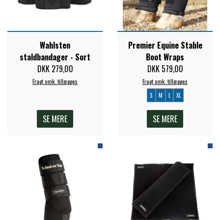
Wahlsten
Premier Equine Stable
staldbandager - Sort
Boot Wraps
DKK 279,00
DKK 579,00
Fragt omk. tillægges
Fragt omk. tillægges
S
M
L
XL
SE MERE
SE MERE