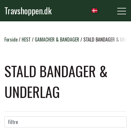
Travshoppen.dk
NYHEDER
Forside
HEST
GAMACHER & BANDAGER
STALD BANDAGER & UNDE
HEST
STALD BANDAGER &
GRIMER & TRÆKTOVE
UNDERLAG
RYTTER
TRENSER & TILBEHØR
RIDEBUKSER & LEGGINS
PLEJE & STALD
SADLER & TILBEHØR
Filtre
TRØJER, BLUSER & T-SHIRTS
STRIGLER & TILBEHØR