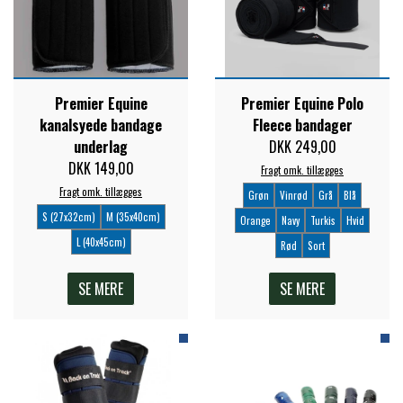
PREMIER EQUINE KØLETERAPI
LIKIT
PREMIER EQUINE GROOMING & STALD
Premier Equine
Premier Equine Polo
MUSTAD
kanalsyede bandage
Fleece bandager
underlag
DKK 249,00
PREMIER EQUINE RYTTER
DKK 149,00
NAF
Fragt omk. tillægges
Fragt omk. tillægges
Grøn
Vinrød
Grå
Blå
S (27x32cm)
M (35x40cm)
Orange
Navy
Turkis
Hvid
PHARMACARE
L (40x45cm)
Rød
Sort
SE MERE
SE MERE
PREMIER EQUINE
RACING TACK