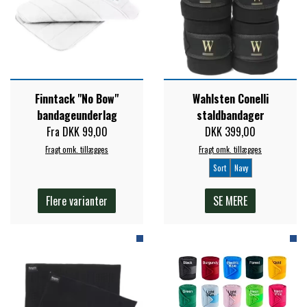
Finntack "No Bow"
Wahlsten Conelli
bandageunderlag
staldbandager
Fra DKK 99,00
DKK 399,00
Fragt omk. tillægges
Fragt omk. tillægges
Sort
Navy
Flere varianter
SE MERE