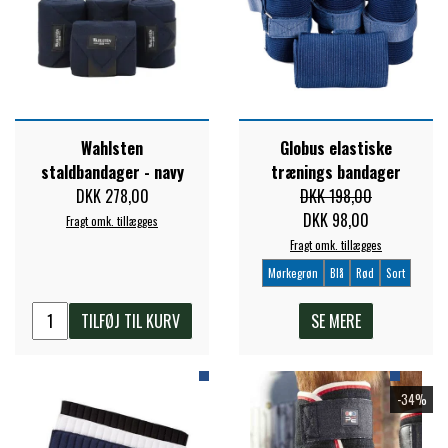
ZILCO
QHP -BRANDS OF Q
Wahlsten
Globus elastiske
staldbandager - navy
trænings bandager
PREMIER EQUINE INSEKTBESKYTTELSE
DKK 278,00
DKK 198,00
DKK 98,00
Fragt omk. tillægges
Fragt omk. tillægges
Mørkegrøn
Blå
Rød
Sort
TILFØJ TIL KURV
SE MERE
-34%