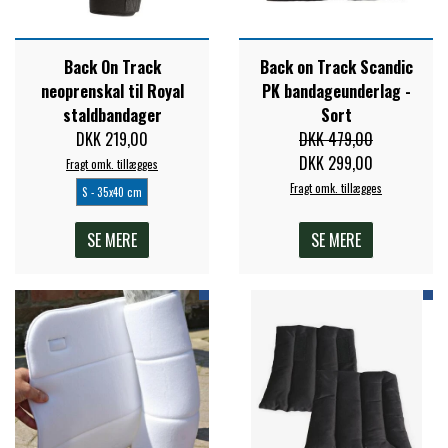
Back On Track
Back on Track Scandic
neoprenskal til Royal
PK bandageunderlag -
staldbandager
Sort
DKK 219,00
DKK 479,00
DKK 299,00
Fragt omk. tillægges
Fragt omk. tillægges
S - 35x40 cm
SE MERE
SE MERE