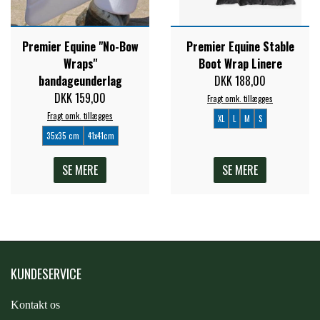
Premier Equine "No-Bow
Premier Equine Stable
Wraps"
Boot Wrap Linere
bandageunderlag
DKK 188,00
DKK 159,00
Fragt omk. tillægges
Fragt omk. tillægges
XL
L
M
S
35x35 cm
41x41cm
SE MERE
SE MERE
KUNDESERVICE
Kontakt os