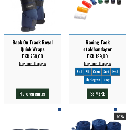
STAR TACK
STUD MUFFIN
Back On Track Royal
Racing Tack
TIMER GPS
Quick Wraps
staldbandager
DKK 759,00
DKK 199,00
TKO
Fragt omk. tillægges
Fragt omk. tillægges
Rød
Blå
Grøn
Sort
Hvid
Mørkegrøn
Navy
WAHLSTEN
Flere varianter
SE MERE
WALDHAUSEN
-51%
WALSH