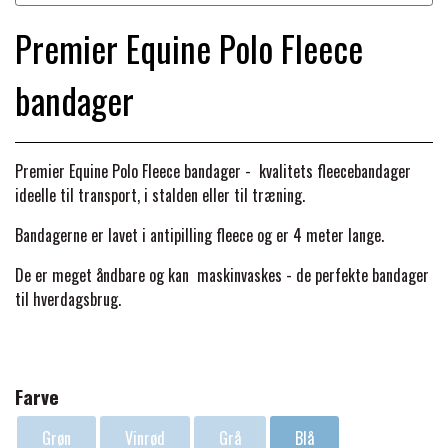
BACK ON TRACK
STRØMPER
INSEKTBESKYTTELSE
PREMIER EQUINE LINERS & DÆKKEN
TRAVDÆKKEN & TILBEHØR
Premier Equine Polo Fleece
TILBEHØR
TERAPI PRODUKTER
CARR & DAY & MARTIN
HUER & HALSTØRKLÆDER
HESTEBOLCHER & TREATS
bandager
SKO & VÆRKTØJ
PREMIER EQUINE WALKER & RIDEDÆKKEN
CUSTOM
GAVEARTIKLER VOKSNE
TILSKUD & VITAMINER
VOGNE & TILBEHØR
Premier Equine Polo Fleece bandager - kvalitets fleecebandager
PREMIER EQUINE INSEKTBESKYTTELSE
ideelle til transport, i stalden eller til træning.
DELTACAST
BØRN & JUNIOR
STALD & FOLD
TRAV KUSK
Bandagerne er lavet i antipilling fleece og er 4 meter lange.
PREMIER EQUINE MAGNET & INFRARØD
EMIN
De er meget åndbare og kan maskinvaskes - de perfekte bandager
SKO & SMEDEVÆRKTØJ
TERAPI
PONYTRAV
til hverdagsbrug.
FENWICK LIQUID TITANIUM®
PREMIER EQUINE GRIMER & TRÆKTOV
MONTÉ
Farve
FINNTACK
PREMIER EQUINE TRENSE & TILBEHØR
GALOP
Grøn
Vinrød
Grå
Blå