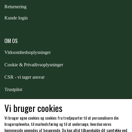
STAR TACK
Returnering
Kunde login
STUD MUFFIN
OM OS
TIMER GPS
Virksomhedsoplysninger
TKO
Cookie & Privatlivsoplysninger
CSR - vi tager ansvar
WAHLSTEN
Trustpilot
Samarbejde
-
affiliates
Vi bruger cookies
WALDHAUSEN
Vi bruger egne cookies og cookies fra tredjeparter til at personalisere din
Hos os kan du betale med:
brugeroplevelse, til markedsføring og til at undersøge, hvordan vores
WALSH
hjemmeside anvendes af besøgende. Du kan altid tilbagekalde dit samtykke ved