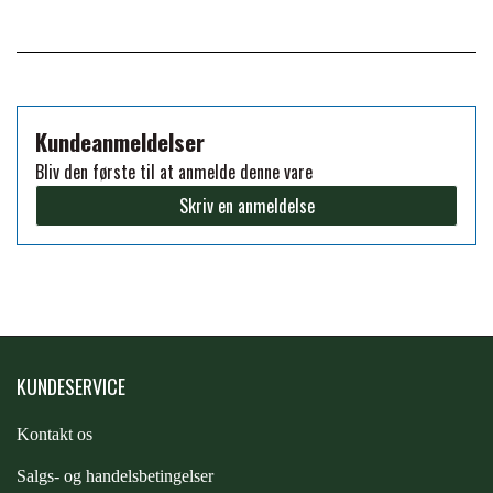
PREMIER EQUINE KØLETERAPI
LIKIT
PREMIER EQUINE GROOMING & STALD
MUSTAD
Kundeanmeldelser
Bliv den første til at anmelde denne vare
PREMIER EQUINE RYTTER
Skriv en anmeldelse
NAF
PHARMACARE
PREMIER EQUINE
KUNDESERVICE
RACING TACK
Kontakt os
S
algs- og handelsbetingelser