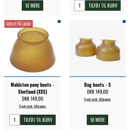
STAR TACK
SE MERE
TILFØJ TIL KURV
STUD MUFFIN
SIDSTE PÅ LAGER
TIMER GPS
TKO
WAHLSTEN
Wahlsten pony boots -
Bag boots - S
Shetland (XXS)
DKK 149,00
DKK 149,00
Fragt omk. tillægges
WALDHAUSEN
Fragt omk. tillægges
TILFØJ TIL KURV
SE MERE
WALSH