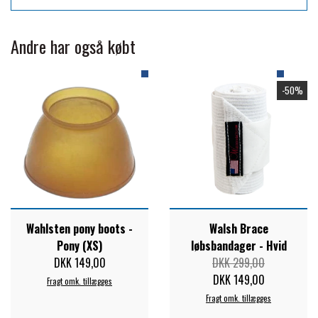
Kan maskinvaskes
PREMIER EQUINE KØLETERAPI
Krymper ikke
LIKIT
Andre har også købt
PREMIER EQUINE GROOMING & STALD
MUSTAD
-50%
PREMIER EQUINE RYTTER
NAF
PHARMACARE
Wahlsten pony boots -
Walsh Brace
PREMIER EQUINE
Pony (XS)
løbsbandager - Hvid
DKK 149,00
DKK 299,00
DKK 149,00
RACING TACK
Fragt omk. tillægges
Fragt omk. tillægges