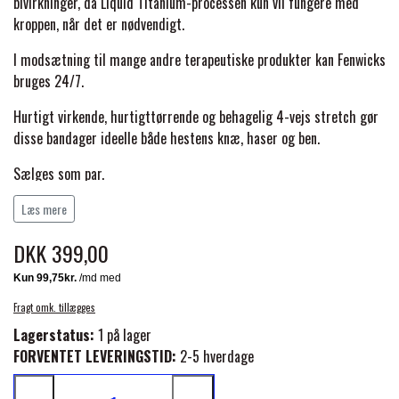
BACK ON TRACK
STRØMPER
bivirkninger, da Liquid Titanium-processen kun vil fungere med
INSEKTBESKYTTELSE
PREMIER EQUINE LINERS & DÆKKEN
TRAVDÆKKEN & TILBEHØR
kroppen, når det er nødvendigt.
TILBEHØR
TERAPI PRODUKTER
I modsætning til mange andre terapeutiske produkter kan Fenwicks
CARR & DAY & MARTIN
HUER & HALSTØRKLÆDER
HESTEBOLCHER & TREATS
bruges 24/7.
SKO & VÆRKTØJ
PREMIER EQUINE WALKER & RIDEDÆKKEN
Hurtigt virkende, hurtigttørrende og behagelig 4-vejs stretch gør
CUSTOM
GAVEARTIKLER VOKSNE
TILSKUD & VITAMINER
disse bandager ideelle både hestens knæ, haser og ben.
VOGNE & TILBEHØR
PREMIER EQUINE INSEKTBESKYTTELSE
Sælges som par.
DELTACAST
BØRN & JUNIOR
STALD & FOLD
TRAV KUSK
Mål: 26cm x 46cm.
Læs mere
PREMIER EQUINE MAGNET & INFRARØD
EMIN
DKK 399,00
SKO & SMEDEVÆRKTØJ
TERAPI
PONYTRAV
Fenwick bruger Far Infrared Rays (FIR) og Liquid Titanium med
kroppen til naturligt at omdanne energi til strålevarme for en
FENWICK LIQUID TITANIUM®
Fragt omk. tillægges
PREMIER EQUINE GRIMER & TRÆKTOV
række sundhedsmæssige fordele.
MONTÉ
Lagerstatus:
1 på lager
FORVENTET LEVERINGSTID:
2-5 hverdage
FINNTACK
PREMIER EQUINE TRENSE & TILBEHØR
GALOP
Produktdetaljer: