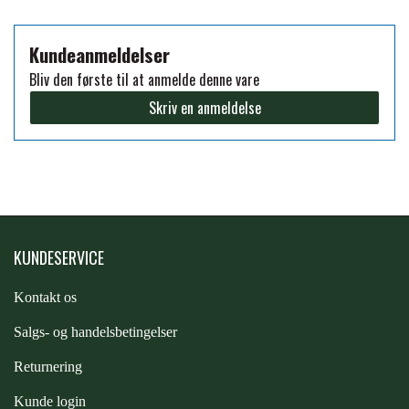
PREMIER EQUINE KØLETERAPI
Kundeanmeldelser
LIKIT
Bliv den første til at anmelde denne vare
PREMIER EQUINE GROOMING & STALD
Skriv en anmeldelse
MUSTAD
PREMIER EQUINE RYTTER
NAF
PHARMACARE
KUNDESERVICE
PREMIER EQUINE
Kontakt os
S
algs- og handelsbetingelser
RACING TACK
Returnering
Kunde login