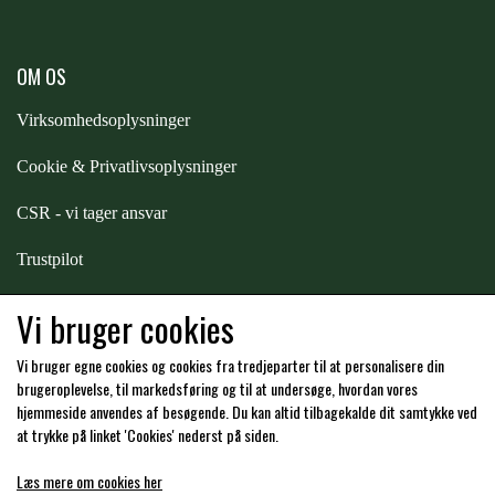
STAR TACK
OM OS
STUD MUFFIN
Virksomhedsoplysninger
TIMER GPS
Cookie & Privatlivsoplysninger
CSR - vi tager ansvar
TKO
Trustpilot
Samarbejde
-
affiliates
Vi bruger cookies
WAHLSTEN
Vi bruger egne cookies og cookies fra tredjeparter til at personalisere din
Hos os kan du betale med:
brugeroplevelse, til markedsføring og til at undersøge, hvordan vores
WALDHAUSEN
hjemmeside anvendes af besøgende. Du kan altid tilbagekalde dit samtykke ved
at trykke på linket 'Cookies' nederst på siden.
WALSH
Læs mere om cookies her