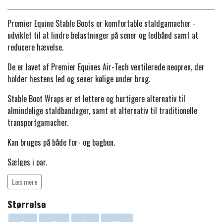
BACK ON TRACK
STRØMPER
INSEKTBESKYTTELSE
PREMIER EQUINE LINERS & DÆKKEN
TRAVDÆKKEN & TILBEHØR
Premier Equine Stable Boots er komfortable staldgamacher -
TILBEHØR
TERAPI PRODUKTER
CARR & DAY & MARTIN
HUER & HALSTØRKLÆDER
udviklet til at lindre belastninger på sener og ledbånd samt at
HESTEBOLCHER & TREATS
SKO & VÆRKTØJ
reducere hævelse.
PREMIER EQUINE WALKER & RIDEDÆKKEN
De er lavet af Premier Equines Air-Tech ventilerede neopren, der
CUSTOM
GAVEARTIKLER VOKSNE
TILSKUD & VITAMINER
holder hestens led og sener kølige under brug.
VOGNE & TILBEHØR
PREMIER EQUINE INSEKTBESKYTTELSE
Stable Boot Wraps er et lettere og hurtigere alternativ til
DELTACAST
BØRN & JUNIOR
STALD & FOLD
almindelige staldbandager, samt et alternativ til traditionelle
TRAV KUSK
transportgamacher.
PREMIER EQUINE MAGNET & INFRARØD
EMIN
SKO & SMEDEVÆRKTØJ
Kan bruges på både for- og bagben.
TERAPI
PONYTRAV
Sælges i par.
FENWICK LIQUID TITANIUM®
PREMIER EQUINE GRIMER & TRÆKTOV
MONTÉ
Læs mere
FINNTACK
Størrelse
PREMIER EQUINE TRENSE & TILBEHØR
GALOP