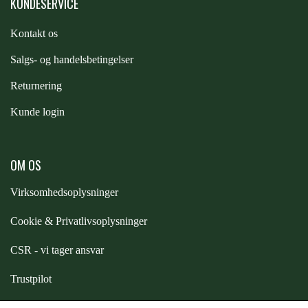
KUNDESERVICE
STAR TACK
Kontakt os
STUD MUFFIN
S
algs- og handelsbetingelser
Returnering
TIMER GPS
Kunde login
TKO
OM OS
Virksomhedsoplysninger
WAHLSTEN
Cookie & Privatlivsoplysninger
WALDHAUSEN
CSR - vi tager ansvar
Trustpilot
WALSH
Samarbejde
-
affiliates