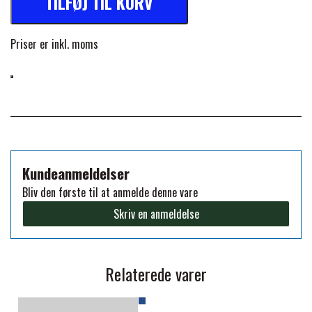
TILFØJ TIL KURV
FORAN EQUINE
PREMIER EQUINE SADLER
Priser er inkl. moms
GP TACK
PREMIER EQUINE SADEL TILBEHØR
HAPPY MOUTH
PREMIER EQUINE SADELUNDERLAG
HEVARI
Kundeanmeldelser
PREMIER EQUINE PADS
Bliv den første til at anmelde denne vare
JACKS
Skriv en anmeldelse
PREMIER EQUINE BENBESKYTTELSE
KÄLLQUIST EQUESTIAN
PREMIER EQUINE TRANSPORT
Relaterede varer
BESKYTTELSE
LEMIEUX