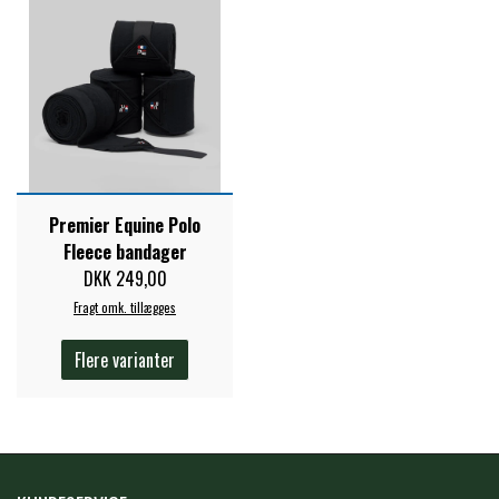
PREMIER EQUINE KØLETERAPI
LIKIT
PREMIER EQUINE GROOMING & STALD
MUSTAD
PREMIER EQUINE RYTTER
NAF
Premier Equine Polo
Fleece bandager
DKK 249,00
PHARMACARE
Fragt omk. tillægges
Flere varianter
PREMIER EQUINE
RACING TACK