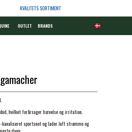
KVALITETS SORTIMENT
QUINE
OUTLET
BRANDS
t gamacher
.
id, hvilket forårsager hævelse og irritation.
 -kanaliseret sportsnet og lader luft strømme og
rmeste dage.