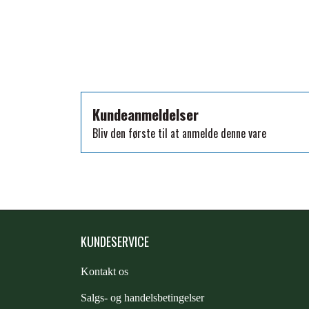
TKO
WAHLSTEN
WALDHAUSEN
WALSH
ZILCO
Kundeanmeldelser
QHP -BRANDS OF Q
Bliv den første til at anmelde denne vare
PREMIER EQUINE INSEKTBESKYTTELSE
KUNDESERVICE
Kontakt os
S
algs- og handelsbetingelser