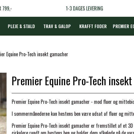
R 799,-
1-3 DAGES LEVERING
PLEJE & STALD
TRAV & GALOP
KRAFFT FODER
PREMIER E
DÆKKEN
ier Equine Pro-Tech insekt gamacher
Premier Equine Pro-Tech insek
LBEHØR
N
Premier Equine Pro-Tech insekt gamacher - mod fluer og mittebid
TERAPI
I sommermånederne kan hestens ben være udsat af fluer og mitteb
Premier Equine Pro-Tech insekt gamacher er fremstillet af et 3D
cirkulere rundt om hestens ben og holder dem afkølede på de va