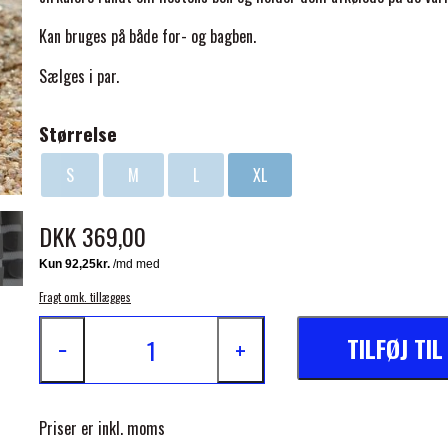
Kan bruges på både for- og bagben.
Sælges i par.
Størrelse
ELSE
S
M
L
XL
DKK 369,00
Fragt omk. tillægges
TILFØJ TI
−
+
Priser er inkl. moms