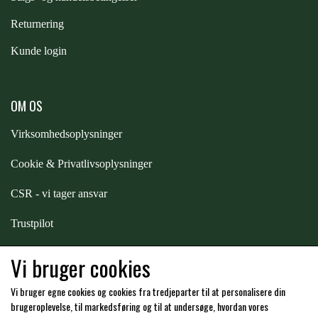
STAR TACK
Returnering
Kunde login
STUD MUFFIN
OM OS
TIMER GPS
Virksomhedsoplysninger
TKO
Cookie & Privatlivsoplysninger
CSR - vi tager ansvar
WAHLSTEN
Trustpilot
WALDHAUSEN
Samarbejde
-
affiliates
Vi bruger cookies
Vi bruger egne cookies og cookies fra tredjeparter til at personalisere din
WALSH
Hos os kan du betale med:
brugeroplevelse, til markedsføring og til at undersøge, hvordan vores