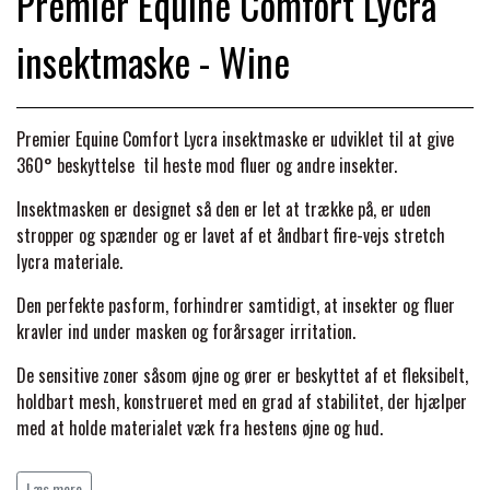
Premier Equine Comfort Lycra
BACK ON TRACK
STRØMPER
INSEKTBESKYTTELSE
PREMIER EQUINE LINERS & DÆKKEN
TRAVDÆKKEN & TILBEHØR
insektmaske - Wine
TILBEHØR
TERAPI PRODUKTER
CARR & DAY & MARTIN
HUER & HALSTØRKLÆDER
HESTEBOLCHER & TREATS
SKO & VÆRKTØJ
PREMIER EQUINE WALKER & RIDEDÆKKEN
Premier Equine Comfort Lycra insektmaske er udviklet til at give
CUSTOM
GAVEARTIKLER VOKSNE
TILSKUD & VITAMINER
360° beskyttelse til heste mod fluer og andre insekter.
VOGNE & TILBEHØR
PREMIER EQUINE INSEKTBESKYTTELSE
Insektmasken er designet så den er let at trække på, er uden
DELTACAST
BØRN & JUNIOR
stropper og spænder og er lavet af et åndbart fire-vejs stretch
STALD & FOLD
TRAV KUSK
lycra materiale.
PREMIER EQUINE MAGNET & INFRARØD
EMIN
Den perfekte pasform, forhindrer samtidigt, at insekter og fluer
SKO & SMEDEVÆRKTØJ
TERAPI
PONYTRAV
kravler ind under masken og forårsager irritation.
FENWICK LIQUID TITANIUM®
De sensitive zoner såsom øjne og ører er beskyttet af et fleksibelt,
PREMIER EQUINE GRIMER & TRÆKTOV
MONTÉ
holdbart mesh, konstrueret med en grad af stabilitet, der hjælper
med at holde materialet væk fra hestens øjne og hud.
FINNTACK
PREMIER EQUINE TRENSE & TILBEHØR
GALOP
Læs mere