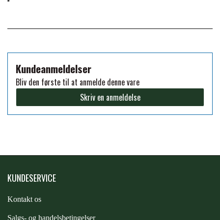
PREMIER EQUINE KØLETERAPI
LIKIT
PREMIER EQUINE GROOMING & STALD
MUSTAD
Kundeanmeldelser
Bliv den første til at anmelde denne vare
PREMIER EQUINE RYTTER
NAF
Skriv en anmeldelse
PHARMACARE
PREMIER EQUINE
KUNDESERVICE
RACING TACK
Kontakt os
S
algs- og handelsbetingelser