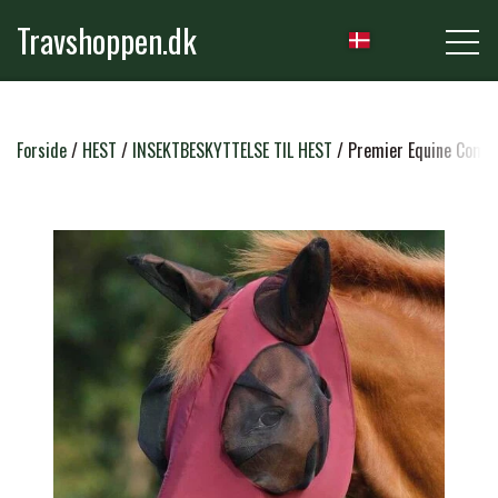
Travshoppen.dk
NYHEDER
Forside
HEST
INSEKTBESKYTTELSE TIL HEST
Premier Equine Comfo
HEST
GRIMER & TRÆKTOVE
RYTTER
TRENSER & TILBEHØR
RIDEBUKSER & LEGGINS
PLEJE & STALD
SADLER & TILBEHØR
TRØJER, BLUSER & T-SHIRTS
STRIGLER & TILBEHØR