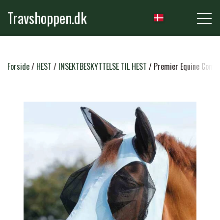
Travshoppen.dk
NYHEDER
Forside
HEST
INSEKTBESKYTTELSE TIL HEST
Premier Equine Comfo
HEST
GRIMER & TRÆKTOVE
RYTTER
TRENSER & TILBEHØR
RIDEBUKSER & LEGGINS
PLEJE & STALD
SADLER & TILBEHØR
TRØJER, BLUSER & T-SHIRTS
STRIGLER & TILBEHØR