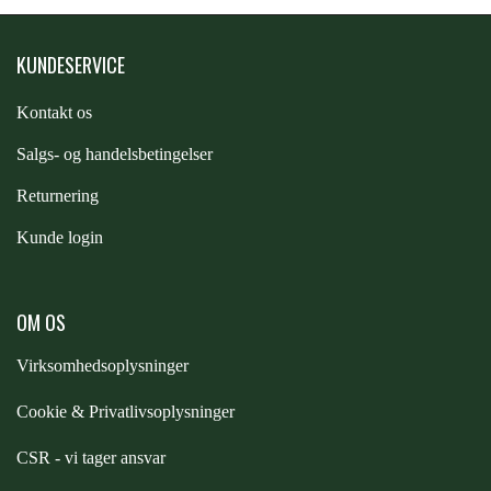
STAR TACK
KUNDESERVICE
STUD MUFFIN
Kontakt os
S
algs- og handelsbetingelser
TIMER GPS
Returnering
Kunde login
TKO
WAHLSTEN
OM OS
Virksomhedsoplysninger
WALDHAUSEN
Cookie & Privatlivsoplysninger
CSR - vi tager ansvar
WALSH