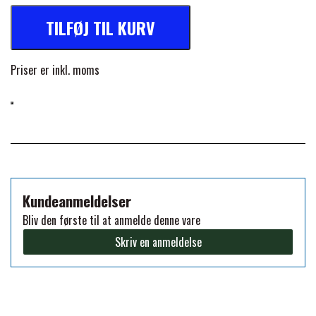
TILFØJ TIL KURV
PREMIER EQUINE KØLETERAPI
LIKIT
Priser er inkl. moms
PREMIER EQUINE GROOMING & STALD
MUSTAD
PREMIER EQUINE RYTTER
NAF
PHARMACARE
Kundeanmeldelser
Bliv den første til at anmelde denne vare
PREMIER EQUINE
Skriv en anmeldelse
RACING TACK