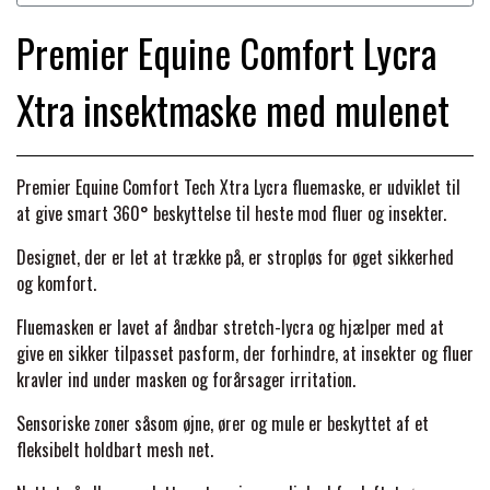
BACK ON TRACK
STRØMPER
INSEKTBESKYTTELSE
PREMIER EQUINE LINERS & DÆKKEN
TRAVDÆKKEN & TILBEHØR
Premier Equine Comfort Lycra
TILBEHØR
TERAPI PRODUKTER
CARR & DAY & MARTIN
HUER & HALSTØRKLÆDER
HESTEBOLCHER & TREATS
Xtra insektmaske med mulenet
SKO & VÆRKTØJ
PREMIER EQUINE WALKER & RIDEDÆKKEN
CUSTOM
GAVEARTIKLER VOKSNE
TILSKUD & VITAMINER
VOGNE & TILBEHØR
Premier Equine Comfort Tech Xtra Lycra fluemaske, er udviklet til
PREMIER EQUINE INSEKTBESKYTTELSE
at give smart 360° beskyttelse til heste mod fluer og insekter.
DELTACAST
BØRN & JUNIOR
STALD & FOLD
TRAV KUSK
Designet, der er let at trække på, er stropløs for øget sikkerhed
PREMIER EQUINE MAGNET & INFRARØD
og komfort.
EMIN
SKO & SMEDEVÆRKTØJ
TERAPI
PONYTRAV
Fluemasken er lavet af åndbar stretch-lycra og hjælper med at
give en sikker tilpasset pasform, der forhindre, at insekter og fluer
FENWICK LIQUID TITANIUM®
kravler ind under masken og forårsager irritation.
PREMIER EQUINE GRIMER & TRÆKTOV
MONTÉ
Sensoriske zoner såsom øjne, ører og mule er beskyttet af et
FINNTACK
fleksibelt holdbart mesh net.
PREMIER EQUINE TRENSE & TILBEHØR
GALOP