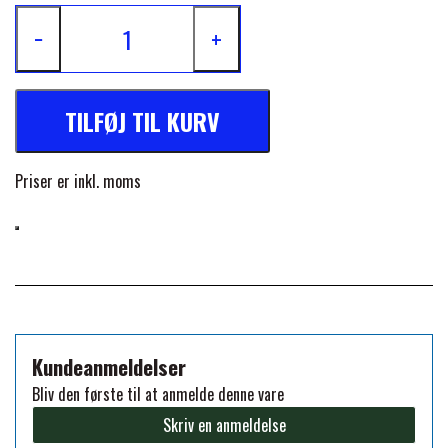
FORAN EQUINE
−
+
PREMIER EQUINE SADLER
GP TACK
PREMIER EQUINE SADEL TILBEHØR
TILFØJ TIL KURV
HAPPY MOUTH
Priser er inkl. moms
PREMIER EQUINE SADELUNDERLAG
HEVARI
PREMIER EQUINE PADS
JACKS
PREMIER EQUINE BENBESKYTTELSE
Kundeanmeldelser
KÄLLQUIST EQUESTIAN
PREMIER EQUINE TRANSPORT
Bliv den første til at anmelde denne vare
BESKYTTELSE
Skriv en anmeldelse
LEMIEUX