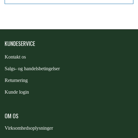
PREMIER EQUINE KØLETERAPI
LIKIT
PREMIER EQUINE GROOMING & STALD
MUSTAD
KUNDESERVICE
PREMIER EQUINE RYTTER
Kontakt os
NAF
S
algs- og handelsbetingelser
PHARMACARE
Returnering
Kunde login
PREMIER EQUINE
OM OS
RACING TACK
Virksomhedsoplysninger