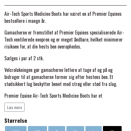
BACK ON TRACK
STRØMPER
INSEKTBESKYTTELSE
PREMIER EQUINE LINERS & DÆKKEN
TRAVDÆKKEN & TILBEHØR
Air-Tech Sports Medicine Boots har været en af Premier Equines
TILBEHØR
TERAPI PRODUKTER
CARR & DAY & MARTIN
HUER & HALSTØRKLÆDER
bestsellere i mange år.
HESTEBOLCHER & TREATS
SKO & VÆRKTØJ
Gamacherne er fremstillet af Premier Equines specialiserede Air-
PREMIER EQUINE WALKER & RIDEDÆKKEN
Tech ventilerede neopren og er meget åndbare, hvilket minimerer
CUSTOM
GAVEARTIKLER VOKSNE
TILSKUD & VITAMINER
risikoen for, at din hests ben overophedes.
VOGNE & TILBEHØR
PREMIER EQUINE INSEKTBESKYTTELSE
Sælges i par af 2 stk.
DELTACAST
BØRN & JUNIOR
STALD & FOLD
TRAV KUSK
Velcrolukningen gør gamacherne lettere at tage af og på og
PREMIER EQUINE MAGNET & INFRARØD
bidrager til at gamacherne former sig efter hestens ben. Et
EMIN
SKO & SMEDEVÆRKTØJ
stødsikkert lag beskytter benet mod strøg eller stød fra slag.
TERAPI
PONYTRAV
Premier Equine Air-Tech Sports Medicine Boots har et
FENWICK LIQUID TITANIUM®
fugttransporterende jersey foer, der optimerer tørring og har en
PREMIER EQUINE GRIMER & TRÆKTOV
MONTÉ
Læs mere
blød inderside, ideel til heste med følsom hud.
FINNTACK
Størrelse
Gamacherne er anatomisk designet og anbefales af dyrlæger med
PREMIER EQUINE TRENSE & TILBEHØR
GALOP
det formål at støtte alle større sener og ledbånd i din hests ben.