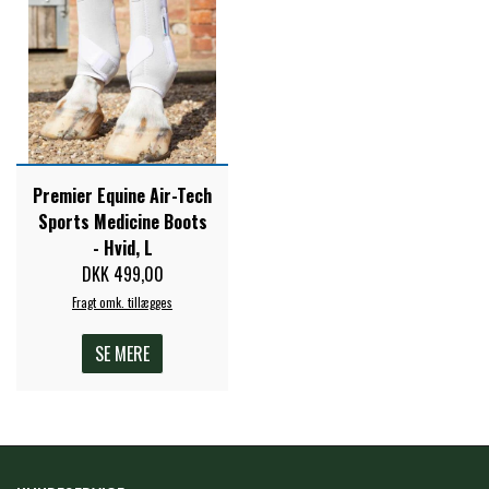
STAR TACK
STUD MUFFIN
TIMER GPS
Premier Equine Air-Tech
Sports Medicine Boots
TKO
- Hvid, L
DKK 499,00
Fragt omk. tillægges
WAHLSTEN
SE MERE
WALDHAUSEN
WALSH