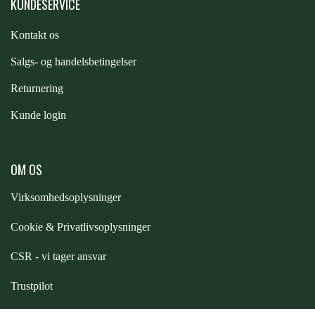
KUNDESERVICE
ZILCO
Kontakt os
S
algs- og handelsbetingelser
QHP -BRANDS OF Q
Returnering
Kunde login
PREMIER EQUINE INSEKTBESKYTTELSE
OM OS
Virksomhedsoplysninger
Cookie & Privatlivsoplysninger
CSR - vi tager ansvar
Trustpilot