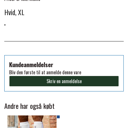
Hvid, XL
PREMIER EQUINE KØLETERAPI
LIKIT
PREMIER EQUINE GROOMING & STALD
MUSTAD
PREMIER EQUINE RYTTER
NAF
Kundeanmeldelser
Bliv den første til at anmelde denne vare
PHARMACARE
Skriv en anmeldelse
PREMIER EQUINE
Andre har også købt
RACING TACK