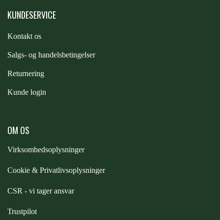
KUNDESERVICE
ZILCO
Kontakt os
QHP -BRANDS OF Q
S
algs- og handelsbetingelser
Returnering
PREMIER EQUINE INSEKTBESKYTTELSE
Kunde login
OM OS
Virksomhedsoplysninger
Cookie & Privatlivsoplysninger
CSR - vi tager ansvar
Trustpilot