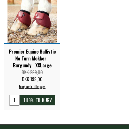
STAR TACK
STUD MUFFIN
TIMER GPS
Premier Equine Ballistic
No-Turn klokker -
TKO
Burgundy - XXLarge
DKK 299,00
DKK 199,00
WAHLSTEN
Fragt omk. tillægges
TILFØJ TIL KURV
WALDHAUSEN
WALSH