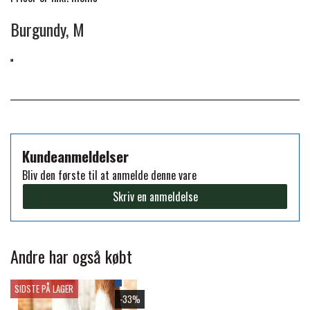
Burgundy, M
PREMIER EQUINE KØLETERAPI
LIKIT
PREMIER EQUINE GROOMING & STALD
MUSTAD
PREMIER EQUINE RYTTER
NAF
Kundeanmeldelser
Bliv den første til at anmelde denne vare
PHARMACARE
Skriv en anmeldelse
PREMIER EQUINE
Andre har også købt
RACING TACK
SIDSTE PÅ LAGER
-33%