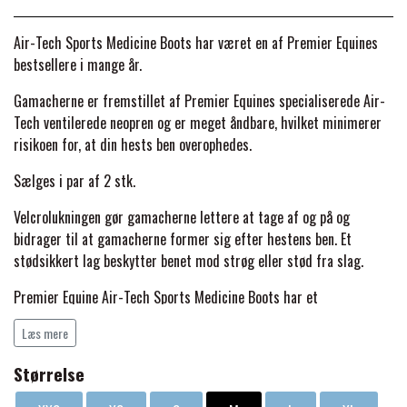
BACK ON TRACK
STRØMPER
INSEKTBESKYTTELSE
PREMIER EQUINE LINERS & DÆKKEN
TRAVDÆKKEN & TILBEHØR
Air-Tech Sports Medicine Boots har været en af Premier Equines
TILBEHØR
TERAPI PRODUKTER
CARR & DAY & MARTIN
HUER & HALSTØRKLÆDER
bestsellere i mange år.
HESTEBOLCHER & TREATS
SKO & VÆRKTØJ
Gamacherne er fremstillet af Premier Equines specialiserede Air-
PREMIER EQUINE WALKER & RIDEDÆKKEN
Tech ventilerede neopren og er meget åndbare, hvilket minimerer
CUSTOM
GAVEARTIKLER VOKSNE
TILSKUD & VITAMINER
risikoen for, at din hests ben overophedes.
VOGNE & TILBEHØR
PREMIER EQUINE INSEKTBESKYTTELSE
Sælges i par af 2 stk.
DELTACAST
BØRN & JUNIOR
STALD & FOLD
TRAV KUSK
Velcrolukningen gør gamacherne lettere at tage af og på og
PREMIER EQUINE MAGNET & INFRARØD
bidrager til at gamacherne former sig efter hestens ben. Et
EMIN
SKO & SMEDEVÆRKTØJ
stødsikkert lag beskytter benet mod strøg eller stød fra slag.
TERAPI
PONYTRAV
Premier Equine Air-Tech Sports Medicine Boots har et
FENWICK LIQUID TITANIUM®
fugttransporterende jersey foer, der optimerer tørring og har en
PREMIER EQUINE GRIMER & TRÆKTOV
MONTÉ
Læs mere
blød inderside, ideel til heste med følsom hud.
FINNTACK
Størrelse
Gamacherne er anatomisk designet og anbefales af dyrlæger med
PREMIER EQUINE TRENSE & TILBEHØR
GALOP
det formål at støtte alle større sener og ledbånd i din hests ben.