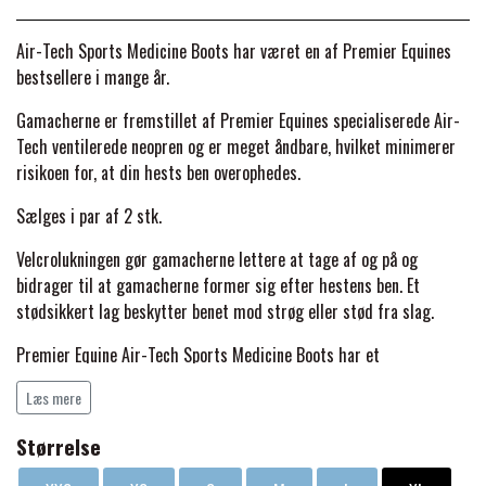
BACK ON TRACK
STRØMPER
INSEKTBESKYTTELSE
PREMIER EQUINE LINERS & DÆKKEN
TRAVDÆKKEN & TILBEHØR
Air-Tech Sports Medicine Boots har været en af Premier Equines
TILBEHØR
TERAPI PRODUKTER
CARR & DAY & MARTIN
HUER & HALSTØRKLÆDER
bestsellere i mange år.
HESTEBOLCHER & TREATS
SKO & VÆRKTØJ
Gamacherne er fremstillet af Premier Equines specialiserede Air-
PREMIER EQUINE WALKER & RIDEDÆKKEN
Tech ventilerede neopren og er meget åndbare, hvilket minimerer
CUSTOM
GAVEARTIKLER VOKSNE
TILSKUD & VITAMINER
risikoen for, at din hests ben overophedes.
VOGNE & TILBEHØR
PREMIER EQUINE INSEKTBESKYTTELSE
Sælges i par af 2 stk.
DELTACAST
BØRN & JUNIOR
STALD & FOLD
TRAV KUSK
Velcrolukningen gør gamacherne lettere at tage af og på og
PREMIER EQUINE MAGNET & INFRARØD
bidrager til at gamacherne former sig efter hestens ben. Et
EMIN
SKO & SMEDEVÆRKTØJ
stødsikkert lag beskytter benet mod strøg eller stød fra slag.
TERAPI
PONYTRAV
Premier Equine Air-Tech Sports Medicine Boots har et
FENWICK LIQUID TITANIUM®
fugttransporterende jersey foer, der optimerer tørring og har en
PREMIER EQUINE GRIMER & TRÆKTOV
MONTÉ
Læs mere
blød inderside, ideel til heste med følsom hud.
FINNTACK
Størrelse
Gamacherne er anatomisk designet og anbefales af dyrlæger med
PREMIER EQUINE TRENSE & TILBEHØR
GALOP
det formål at støtte alle større sener og ledbånd i din hests ben.