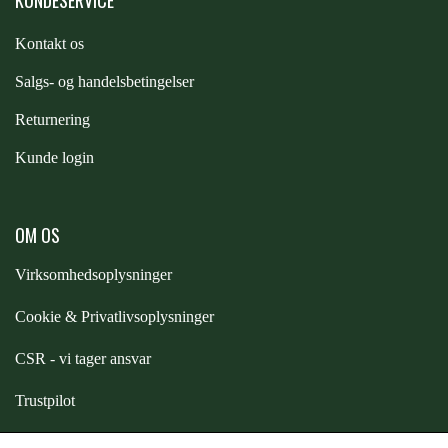
KUNDESERVICE
STAR TACK
Kontakt os
STUD MUFFIN
S
algs- og handelsbetingelser
Returnering
TIMER GPS
Kunde login
TKO
OM OS
Virksomhedsoplysninger
WAHLSTEN
Cookie & Privatlivsoplysninger
WALDHAUSEN
CSR - vi tager ansvar
Trustpilot
WALSH
Samarbejde
-
affiliates