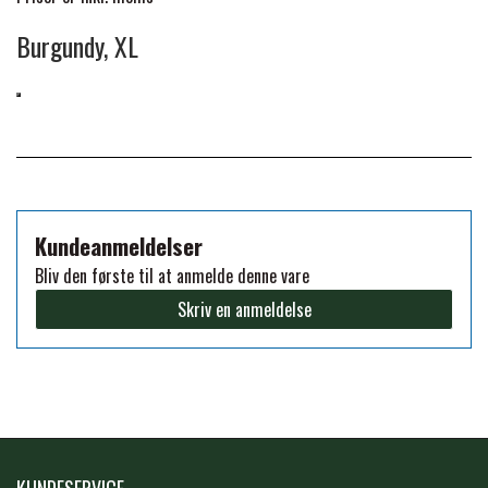
Burgundy, XL
PREMIER EQUINE KØLETERAPI
LIKIT
PREMIER EQUINE GROOMING & STALD
MUSTAD
PREMIER EQUINE RYTTER
NAF
Kundeanmeldelser
Bliv den første til at anmelde denne vare
PHARMACARE
Skriv en anmeldelse
PREMIER EQUINE
RACING TACK