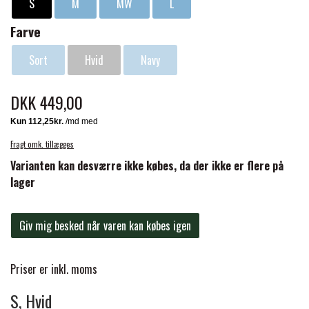
S
M
MW
L
findes i 3 klassiske farver og sælges i par.
FORAN EQUINE
Farve
PREMIER EQUINE SADLER
Sort
Hvid
Navy
GP TACK
PREMIER EQUINE SADEL TILBEHØR
DKK 449,00
HAPPY MOUTH
PREMIER EQUINE SADELUNDERLAG
Fragt omk. tillægges
HEVARI
Varianten kan desværre ikke købes, da der ikke er flere på
PREMIER EQUINE PADS
lager
JACKS
PREMIER EQUINE BENBESKYTTELSE
Giv mig besked når varen kan købes igen
KÄLLQUIST EQUESTIAN
PREMIER EQUINE TRANSPORT
Priser er inkl. moms
BESKYTTELSE
S, Hvid
LEMIEUX