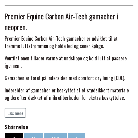
BACK ON TRACK
STRØMPER
INSEKTBESKYTTELSE
PREMIER EQUINE LINERS & DÆKKEN
TRAVDÆKKEN & TILBEHØR
Premier Equine Carbon Air-Tech gamacher i
TILBEHØR
TERAPI PRODUKTER
CARR & DAY & MARTIN
HUER & HALSTØRKLÆDER
HESTEBOLCHER & TREATS
neopren.
SKO & VÆRKTØJ
PREMIER EQUINE WALKER & RIDEDÆKKEN
Premier Equine Carbon Air-Tech gamacher er udviklet til at
CUSTOM
GAVEARTIKLER VOKSNE
fremme luftstrømmen og holde led og sener kølige.
TILSKUD & VITAMINER
VOGNE & TILBEHØR
PREMIER EQUINE INSEKTBESKYTTELSE
Ventilationen tillader varme at undslippe og kold luft at passere
DELTACAST
BØRN & JUNIOR
igennem.
STALD & FOLD
TRAV KUSK
Gamachen er foret på indersiden med comfort dry lining (CDL).
PREMIER EQUINE MAGNET & INFRARØD
EMIN
SKO & SMEDEVÆRKTØJ
TERAPI
Indersiden af gamachen er beskyttet af et stødsikkert materiale
PONYTRAV
og derefter dækket af mikrofiberlæder for ekstra beskyttelse.
FENWICK LIQUID TITANIUM®
Dobbelte velcrostropper giver ekstra sikkerhed for at gamachen
PREMIER EQUINE GRIMER & TRÆKTOV
MONTÉ
Læs mere
bliver på plads og gør dem til et godt valg til hverdags brug eller
til konkurrencer.
FINNTACK
Størrelse
PREMIER EQUINE TRENSE & TILBEHØR
GALOP
Premier Equine Carbon Air-Tech Double Locking Brushing Boots