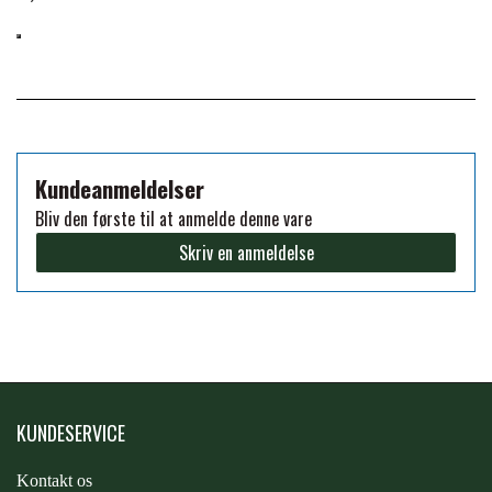
PREMIER EQUINE KØLETERAPI
LIKIT
PREMIER EQUINE GROOMING & STALD
MUSTAD
Kundeanmeldelser
PREMIER EQUINE RYTTER
NAF
Bliv den første til at anmelde denne vare
Skriv en anmeldelse
PHARMACARE
PREMIER EQUINE
KUNDESERVICE
RACING TACK
Kontakt os