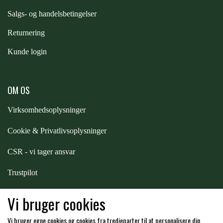
STAR TACK
S
algs- og handelsbetingelser
Returnering
STUD MUFFIN
Kunde login
TIMER GPS
OM OS
TKO
Virksomhedsoplysninger
Cookie & Privatlivsoplysninger
WAHLSTEN
CSR - vi tager ansvar
Trustpilot
WALDHAUSEN
Samarbejde
-
affiliates
Vi bruger cookies
WALSH
Vi bruger egne cookies og cookies fra tredjeparter til at personalisere din