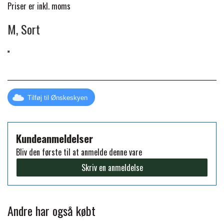
Priser er inkl. moms
PREMIER EQUINE KØLETERAPI
M, Sort
LIKIT
PREMIER EQUINE GROOMING & STALD
MUSTAD
PREMIER EQUINE RYTTER
NAF
Tilføj til Ønskeskyen
PHARMACARE
Kundeanmeldelser
Bliv den første til at anmelde denne vare
PREMIER EQUINE
Skriv en anmeldelse
RACING TACK
Andre har også købt