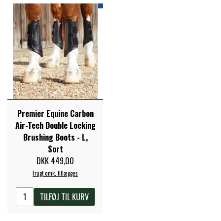
STAR TACK
STUD MUFFIN
TIMER GPS
TKO
Premier Equine Carbon
Air-Tech Double Locking
Brushing Boots - L,
WAHLSTEN
Sort
DKK 449,00
Fragt omk. tillægges
WALDHAUSEN
TILFØJ TIL KURV
WALSH