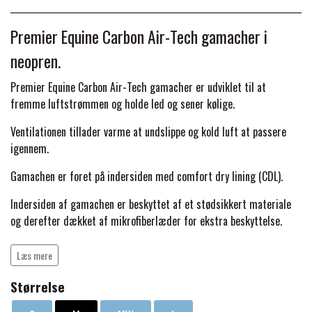
BACK ON TRACK
STRØMPER
INSEKTBESKYTTELSE
PREMIER EQUINE LINERS & DÆKKEN
TRAVDÆKKEN & TILBEHØR
Premier Equine Carbon Air-Tech gamacher i
TILBEHØR
TERAPI PRODUKTER
CARR & DAY & MARTIN
HUER & HALSTØRKLÆDER
HESTEBOLCHER & TREATS
neopren.
SKO & VÆRKTØJ
PREMIER EQUINE WALKER & RIDEDÆKKEN
Premier Equine Carbon Air-Tech gamacher er udviklet til at
CUSTOM
GAVEARTIKLER VOKSNE
fremme luftstrømmen og holde led og sener kølige.
TILSKUD & VITAMINER
VOGNE & TILBEHØR
PREMIER EQUINE INSEKTBESKYTTELSE
Ventilationen tillader varme at undslippe og kold luft at passere
DELTACAST
BØRN & JUNIOR
igennem.
STALD & FOLD
TRAV KUSK
Gamachen er foret på indersiden med comfort dry lining (CDL).
PREMIER EQUINE MAGNET & INFRARØD
EMIN
SKO & SMEDEVÆRKTØJ
TERAPI
Indersiden af gamachen er beskyttet af et stødsikkert materiale
PONYTRAV
og derefter dækket af mikrofiberlæder for ekstra beskyttelse.
FENWICK LIQUID TITANIUM®
Dobbelte velcrostropper giver ekstra sikkerhed for at gamachen
PREMIER EQUINE GRIMER & TRÆKTOV
MONTÉ
Læs mere
bliver på plads og gør dem til et godt valg til hverdags brug eller
til konkurrencer.
FINNTACK
Størrelse
PREMIER EQUINE TRENSE & TILBEHØR
GALOP
Premier Equine Carbon Air-Tech Double Locking Brushing Boots