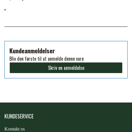
PREMIER EQUINE KØLETERAPI
LIKIT
PREMIER EQUINE GROOMING & STALD
MUSTAD
Kundeanmeldelser
PREMIER EQUINE RYTTER
NAF
Bliv den første til at anmelde denne vare
Skriv en anmeldelse
PHARMACARE
PREMIER EQUINE
KUNDESERVICE
RACING TACK
Kontakt os