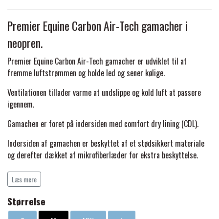
BACK ON TRACK
STRØMPER
INSEKTBESKYTTELSE
PREMIER EQUINE LINERS & DÆKKEN
TRAVDÆKKEN & TILBEHØR
Premier Equine Carbon Air-Tech gamacher i
TILBEHØR
TERAPI PRODUKTER
CARR & DAY & MARTIN
HUER & HALSTØRKLÆDER
HESTEBOLCHER & TREATS
neopren.
SKO & VÆRKTØJ
PREMIER EQUINE WALKER & RIDEDÆKKEN
Premier Equine Carbon Air-Tech gamacher er udviklet til at
CUSTOM
GAVEARTIKLER VOKSNE
fremme luftstrømmen og holde led og sener kølige.
TILSKUD & VITAMINER
VOGNE & TILBEHØR
PREMIER EQUINE INSEKTBESKYTTELSE
Ventilationen tillader varme at undslippe og kold luft at passere
DELTACAST
BØRN & JUNIOR
igennem.
STALD & FOLD
TRAV KUSK
Gamachen er foret på indersiden med comfort dry lining (CDL).
PREMIER EQUINE MAGNET & INFRARØD
EMIN
SKO & SMEDEVÆRKTØJ
TERAPI
Indersiden af gamachen er beskyttet af et stødsikkert materiale
PONYTRAV
og derefter dækket af mikrofiberlæder for ekstra beskyttelse.
FENWICK LIQUID TITANIUM®
Dobbelte velcrostropper giver ekstra sikkerhed for at gamachen
PREMIER EQUINE GRIMER & TRÆKTOV
MONTÉ
Læs mere
bliver på plads og gør dem til et godt valg til hverdags brug eller
til konkurrencer.
FINNTACK
Størrelse
PREMIER EQUINE TRENSE & TILBEHØR
GALOP
Premier Equine Carbon Air-Tech Double Locking Brushing Boots