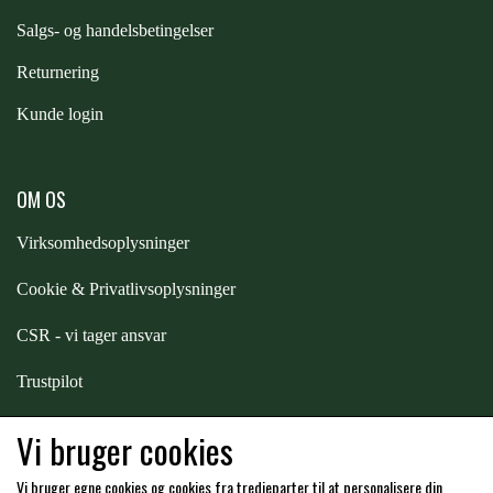
STAR TACK
S
algs- og handelsbetingelser
Returnering
STUD MUFFIN
Kunde login
TIMER GPS
OM OS
TKO
Virksomhedsoplysninger
Cookie & Privatlivsoplysninger
WAHLSTEN
CSR - vi tager ansvar
Trustpilot
WALDHAUSEN
Samarbejde
-
affiliates
Vi bruger cookies
WALSH
Vi bruger egne cookies og cookies fra tredjeparter til at personalisere din