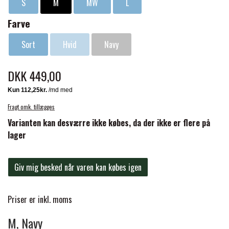
S
M
MW
L
findes i 3 klassiske farver og sælges i par.
FORAN EQUINE
Farve
PREMIER EQUINE SADLER
Sort
Hvid
Navy
GP TACK
PREMIER EQUINE SADEL TILBEHØR
DKK 449,00
HAPPY MOUTH
PREMIER EQUINE SADELUNDERLAG
Fragt omk. tillægges
HEVARI
Varianten kan desværre ikke købes, da der ikke er flere på
PREMIER EQUINE PADS
lager
JACKS
PREMIER EQUINE BENBESKYTTELSE
Giv mig besked når varen kan købes igen
KÄLLQUIST EQUESTIAN
PREMIER EQUINE TRANSPORT
Priser er inkl. moms
BESKYTTELSE
M, Navy
LEMIEUX