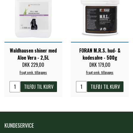
PREMIER EQUINE KØLETERAPI
LIKIT
PREMIER EQUINE GROOMING & STALD
MUSTAD
Waldhausen shiner med
FORAN M.R.S. hud- &
PREMIER EQUINE RYTTER
NAF
Aloe Vera - 2,5L
kodesalve - 500g
DKK 229,00
DKK 179,00
Fragt omk. tillægges
Fragt omk. tillægges
PHARMACARE
TILFØJ TIL KURV
TILFØJ TIL KURV
PREMIER EQUINE
RACING TACK
KUNDESERVICE