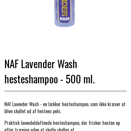
TRAV & GALOP
DÆKKENER & TILBEHØR
JAKKER & VESTE
STRIGLEKASSER & STALDSKABE
SEJRSDÆKKENER
KRAFFT FODER
BANDAGER & BENBESKYTTELSE
SKO & STØVLER
SÅRPLEJE & STALDAPOTEK
TRAVUDSTYR MED NAVN
PREMIER EQUINE
PLEJE & STALD
PISKE & SPORER
SHAMPOO & SHINER
GRIMER & TRÆKTOV
NAF Lavender Wash
PREMIER EQUINE REGN - &
TILSKUD & VITAMINER
OUTLET
HJELME
hesteshampoo - 500 ml.
HOVPLEJE
OVERGANGSDÆKKEN
SELER & TILBEHØR
LONGERING
SIKKERHEDSVESTE
BRANDS
LÆDER & UDSTYRSPLEJE
PREMIER EQUINE VINTERDÆKKEN
HOVEDLAG & TILBEHØR
NAF Lavender Wash - en
lækker hesteshampoo, som ikke kræver at
PONY & SHETTY
blive skyllet ud af hestens pels.
ANIMALINTEX®
HANDSKER
KLIPPEMASKINER & STØVSUGERE
PREMIER EQUINE STALDDÆKKEN
GAMSCHER & BANDAGER
Praktisk lavendelduftende hesteshampoo, der frisker hesten op
TRANSPORT UDSTYR
efter træning uden at skulle skylles af.