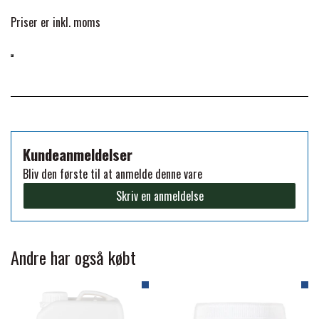
FORAN EQUINE
Priser er inkl. moms
PREMIER EQUINE SADLER
GP TACK
PREMIER EQUINE SADEL TILBEHØR
HAPPY MOUTH
PREMIER EQUINE SADELUNDERLAG
Kundeanmeldelser
HEVARI
Bliv den første til at anmelde denne vare
PREMIER EQUINE PADS
Skriv en anmeldelse
JACKS
PREMIER EQUINE BENBESKYTTELSE
Andre har også købt
KÄLLQUIST EQUESTIAN
PREMIER EQUINE TRANSPORT
BESKYTTELSE
LEMIEUX