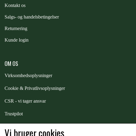
STAR TACK
Kontakt os
S
algs- og handelsbetingelser
STUD MUFFIN
Returnering
Kunde login
TIMER GPS
OM OS
TKO
Virksomhedsoplysninger
WAHLSTEN
Cookie & Privatlivsoplysninger
CSR - vi tager ansvar
WALDHAUSEN
Trustpilot
Samarbejde
-
affiliates
WALSH
Vi bruger cookies