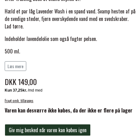
BACK ON TRACK
STRØMPER
INSEKTBESKYTTELSE
PREMIER EQUINE LINERS & DÆKKEN
TRAVDÆKKEN & TILBEHØR
Hæld et par låg Lavender Wash i en spand vand. Svamp hesten af ​​på
TILBEHØR
TERAPI PRODUKTER
de svedige steder, fjern overskydende vand med en svedskraber.
CARR & DAY & MARTIN
HUER & HALSTØRKLÆDER
HESTEBOLCHER & TREATS
Lad tørre.
SKO & VÆRKTØJ
PREMIER EQUINE WALKER & RIDEDÆKKEN
Indeholder lavendelolie som også fugter pelsen.
CUSTOM
GAVEARTIKLER VOKSNE
TILSKUD & VITAMINER
VOGNE & TILBEHØR
500 ml.
PREMIER EQUINE INSEKTBESKYTTELSE
Indeholder ingen stoffer med karenstid.
DELTACAST
BØRN & JUNIOR
Læs mere
STALD & FOLD
TRAV KUSK
PREMIER EQUINE MAGNET & INFRARØD
DKK 149,00
EMIN
SKO & SMEDEVÆRKTØJ
TERAPI
PONYTRAV
Fragt omk. tillægges
FENWICK LIQUID TITANIUM®
Varen kan desværre ikke købes, da der ikke er flere på lager
PREMIER EQUINE GRIMER & TRÆKTOV
MONTÉ
FINNTACK
Giv mig besked når varen kan købes igen
PREMIER EQUINE TRENSE & TILBEHØR
GALOP