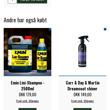
STAR TACK
Andre har også købt
STUD MUFFIN
TIMER GPS
TKO
WAHLSTEN
Emin Lini-Shampoo -
Carr & Day & Martin
WALDHAUSEN
2500ml
Dreamcoat shiner
DKK 179,00
DKK 149,00
Fragt omk. tillægges
Fragt omk. tillægges
WALSH