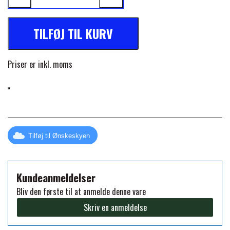
FORAN EQUINE
PREMIER EQUINE SADLER
TILFØJ TIL KURV
GP TACK
PREMIER EQUINE SADEL TILBEHØR
Priser er inkl. moms
HAPPY MOUTH
PREMIER EQUINE SADELUNDERLAG
HEVARI
PREMIER EQUINE PADS
Tilføj til Ønskeskyen
JACKS
PREMIER EQUINE BENBESKYTTELSE
Kundeanmeldelser
KÄLLQUIST EQUESTIAN
Bliv den første til at anmelde denne vare
PREMIER EQUINE TRANSPORT
Skriv en anmeldelse
BESKYTTELSE
LEMIEUX