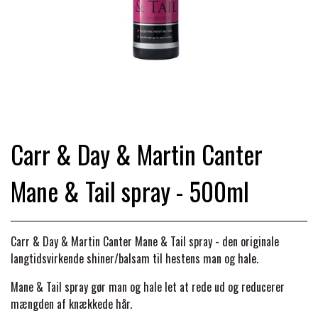
TRAV & GALOP
DÆKKENER & TILBEHØR
JAKKER & VESTE
STRIGLEKASSER & STALDSKABE
SEJRSDÆKKENER
KRAFFT FODER
BANDAGER & BENBESKYTTELSE
SKO & STØVLER
SÅRPLEJE & STALDAPOTEK
TRAVUDSTYR MED NAVN
PREMIER EQUINE
PLEJE & STALD
PISKE & SPORER
SHAMPOO & SHINER
GRIMER & TRÆKTOV
Carr & Day & Martin Canter
PREMIER EQUINE REGN - &
TILSKUD & VITAMINER
OUTLET
HJELME
Mane & Tail spray - 500ml
HOVPLEJE
OVERGANGSDÆKKEN
SELER & TILBEHØR
LONGERING
SIKKERHEDSVESTE
BRANDS
LÆDER & UDSTYRSPLEJE
PREMIER EQUINE VINTERDÆKKEN
HOVEDLAG & TILBEHØR
Carr & Day & Martin Canter Mane & Tail spray - den originale
langtidsvirkende shiner/balsam til hestens man og hale.
PONY & SHETTY
ANIMALINTEX®
HANDSKER
KLIPPEMASKINER & STØVSUGERE
PREMIER EQUINE STALDDÆKKEN
Mane & Tail spray gør man og hale let at rede ud og reducerer
GAMSCHER & BANDAGER
mængden af knækkede hår.
TRANSPORT UDSTYR