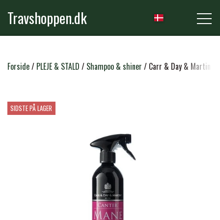
Travshoppen.dk
NYHEDER
Forside
PLEJE & STALD
Shampoo & shiner
Carr & Day & Martin Ca
HEST
SIDSTE PÅ LAGER
GRIMER & TRÆKTOVE
RYTTER
TRENSER & TILBEHØR
RIDEBUKSER & LEGGINS
PLEJE & STALD
SADLER & TILBEHØR
TRØJER, BLUSER & T-SHIRTS
STRIGLER & TILBEHØR