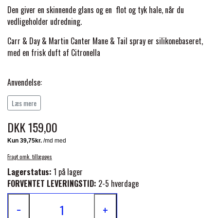
BACK ON TRACK
STRØMPER
INSEKTBESKYTTELSE
PREMIER EQUINE LINERS & DÆKKEN
Den giver en skinnende glans og en flot og tyk hale, når du
TRAVDÆKKEN & TILBEHØR
vedligeholder udredning.
TILBEHØR
TERAPI PRODUKTER
CARR & DAY & MARTIN
HUER & HALSTØRKLÆDER
HESTEBOLCHER & TREATS
Carr & Day & Martin Canter Mane & Tail spray er silikonebaseret,
SKO & VÆRKTØJ
med en frisk duft af Citronella
PREMIER EQUINE WALKER & RIDEDÆKKEN
CUSTOM
GAVEARTIKLER VOKSNE
TILSKUD & VITAMINER
VOGNE & TILBEHØR
Anvendelse:
PREMIER EQUINE INSEKTBESKYTTELSE
Sprayes i et jævnt lag på man og/eller hale og børstes igennem
DELTACAST
BØRN & JUNIOR
Læs mere
STALD & FOLD
med børste eller kam. Den kan anvendes i både våd og tør
TRAV KUSK
man/hale.
PREMIER EQUINE MAGNET & INFRARØD
DKK 159,00
EMIN
SKO & SMEDEVÆRKTØJ
TERAPI
PONYTRAV
500 ml.
Fragt omk. tillægges
FENWICK LIQUID TITANIUM®
Lagerstatus:
1 på lager
PREMIER EQUINE GRIMER & TRÆKTOV
MONTÉ
FORVENTET LEVERINGSTID:
2-5 hverdage
FINNTACK
−
+
PREMIER EQUINE TRENSE & TILBEHØR
GALOP