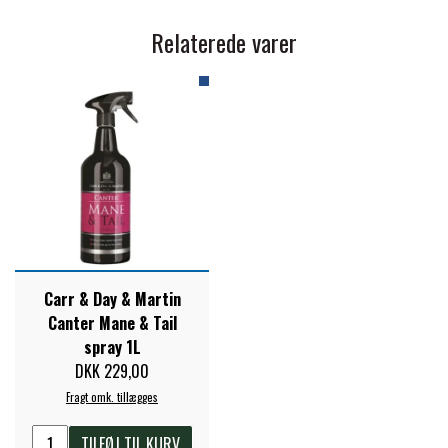
Relaterede varer
PREMIER EQUINE KØLETERAPI
LIKIT
PREMIER EQUINE GROOMING & STALD
MUSTAD
PREMIER EQUINE RYTTER
NAF
PHARMACARE
Carr & Day & Martin
Canter Mane & Tail
PREMIER EQUINE
spray 1L
DKK 229,00
RACING TACK
Fragt omk. tillægges
TILFØJ TIL KURV