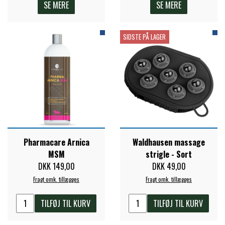
SE MERE
SE MERE
ZILCO
SIDSTE PÅ LAGER
QHP -BRANDS OF Q
PREMIER EQUINE INSEKTBESKYTTELSE
Pharmacare Arnica
Waldhausen massage
MSM
strigle - Sort
DKK 149,00
DKK 49,00
Fragt omk. tillægges
Fragt omk. tillægges
TILFØJ TIL KURV
TILFØJ TIL KURV