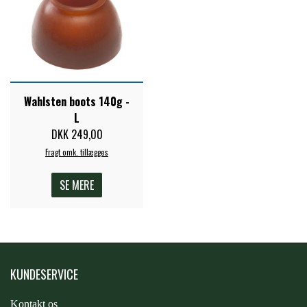
ZILCO
QHP -BRANDS OF Q
Wahlsten boots 140g -
L
PREMIER EQUINE INSEKTBESKYTTELSE
DKK 249,00
Fragt omk. tillægges
SE MERE
KUNDESERVICE
Kontakt os