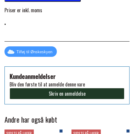
FORAN EQUINE
Priser er inkl. moms
PREMIER EQUINE SADLER
GP TACK
PREMIER EQUINE SADEL TILBEHØR
HAPPY MOUTH
Tilføj til Ønskeskyen
PREMIER EQUINE SADELUNDERLAG
HEVARI
PREMIER EQUINE PADS
Kundeanmeldelser
Bliv den første til at anmelde denne vare
JACKS
Skriv en anmeldelse
PREMIER EQUINE BENBESKYTTELSE
KÄLLQUIST EQUESTIAN
PREMIER EQUINE TRANSPORT
Andre har også købt
BESKYTTELSE
LEMIEUX
SIDSTE PÅ LAGER
SIDSTE PÅ LAGER