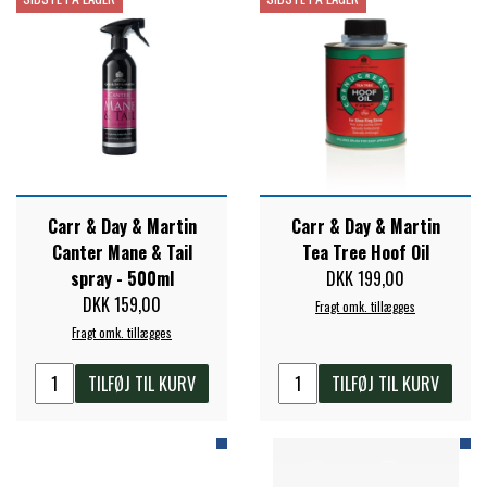
PREMIER EQUINE KØLETERAPI
LIKIT
PREMIER EQUINE GROOMING & STALD
MUSTAD
PREMIER EQUINE RYTTER
NAF
Carr & Day & Martin
Carr & Day & Martin
Canter Mane & Tail
Tea Tree Hoof Oil
spray - 500ml
DKK 199,00
PHARMACARE
DKK 159,00
Fragt omk. tillægges
Fragt omk. tillægges
PREMIER EQUINE
TILFØJ TIL KURV
TILFØJ TIL KURV
RACING TACK