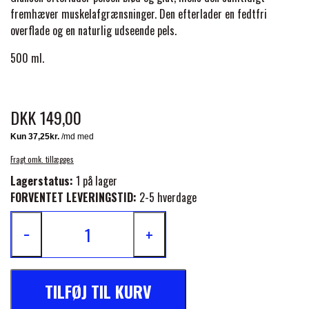
BACK ON TRACK
STRØMPER
INSEKTBESKYTTELSE
PREMIER EQUINE LINERS & DÆKKEN
fremhæver muskelafgrænsninger. Den efterlader en fedtfri
TRAVDÆKKEN & TILBEHØR
overflade og en naturlig udseende pels.
TILBEHØR
TERAPI PRODUKTER
CARR & DAY & MARTIN
HUER & HALSTØRKLÆDER
HESTEBOLCHER & TREATS
500 ml.
SKO & VÆRKTØJ
PREMIER EQUINE WALKER & RIDEDÆKKEN
CUSTOM
GAVEARTIKLER VOKSNE
TILSKUD & VITAMINER
VOGNE & TILBEHØR
DKK 149,00
PREMIER EQUINE INSEKTBESKYTTELSE
DELTACAST
BØRN & JUNIOR
STALD & FOLD
TRAV KUSK
Fragt omk. tillægges
PREMIER EQUINE MAGNET & INFRARØD
Lagerstatus:
1 på lager
EMIN
SKO & SMEDEVÆRKTØJ
FORVENTET LEVERINGSTID:
2-5 hverdage
TERAPI
PONYTRAV
−
+
FENWICK LIQUID TITANIUM®
PREMIER EQUINE GRIMER & TRÆKTOV
MONTÉ
FINNTACK
TILFØJ TIL KURV
PREMIER EQUINE TRENSE & TILBEHØR
GALOP