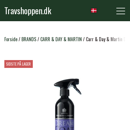
Travshoppen.dk
NYHEDER
Forside
BRANDS
CARR & DAY & MARTIN
Carr & Day & Martin Dr
HEST
SIDSTE PÅ LAGER
GRIMER & TRÆKTOVE
RYTTER
TRENSER & TILBEHØR
RIDEBUKSER & LEGGINS
PLEJE & STALD
SADLER & TILBEHØR
TRØJER, BLUSER & T-SHIRTS
STRIGLER & TILBEHØR