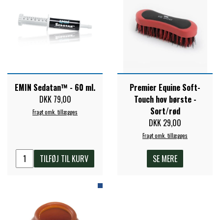
STAR TACK
STUD MUFFIN
TIMER GPS
EMIN Sedatan™ - 60 ml.
Premier Equine Soft-
DKK 79,00
Touch hov børste -
TKO
Sort/rød
Fragt omk. tillægges
DKK 29,00
Fragt omk. tillægges
WAHLSTEN
TILFØJ TIL KURV
SE MERE
WALDHAUSEN
WALSH