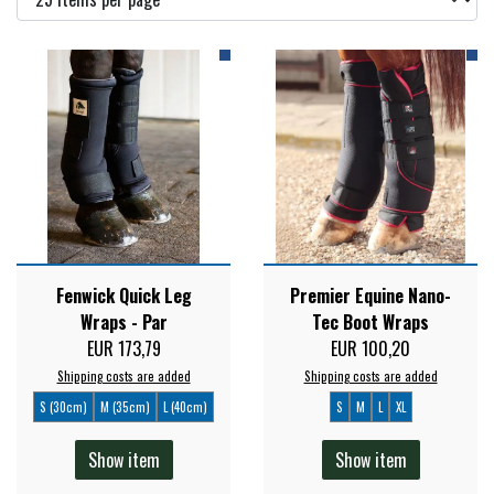
TROT
DÆKKENER & TILBEHØR
JAKKER & VESTE
STRIGLEKASSER & STALDSKABE
SEJRSDÆKKENER
KRAFFT FODER
BANDAGER & BENBESKYTTELSE
SKO & STØVLER
SÅRPLEJE & STALDAPOTEK
TRAVUDSTYR MED NAVN
PREMIER EQUINE
GROOMING
PISKE & SPORER
SHAMPOO & SHINER
HARNESS RACING
PREMIER EQUINE REGN - &
TILSKUD & VITAMINER
OUTLET
HJELME
HOVPLEJE
OVERGANGSDÆKKEN
Fenwick Quick Leg
Premier Equine Nano-
SELER & TILBEHØR
Wraps - Par
Tec Boot Wraps
LONGERING
SIKKERHEDSVESTE
EUR 173,79
EUR 100,20
BRANDS
LÆDER & UDSTYRSPLEJE
PREMIER EQUINE VINTERDÆKKEN
HOVEDLAG & TILBEHØR
Shipping costs are added
Shipping costs are added
PONY & SHETTY
S (30cm)
M (35cm)
L (40cm)
S
M
L
XL
ANIMALINTEX®
HANDSKER
KLIPPEMASKINER & STØVSUGERE
PREMIER EQUINE STALDDÆKKEN
GAMSCHER & BANDAGER
Show item
Show item
TRANSPORT UDSTYR