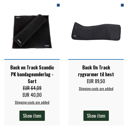
FORAN EQUINE
PREMIER EQUINE SADLER
GP TACK
PREMIER EQUINE SADEL TILBEHØR
HAPPY MOUTH
PREMIER EQUINE SADELUNDERLAG
HEVARI
Back on Track Scandic
Back On Track
PREMIER EQUINE PADS
PK bandageunderlag -
rygvarmer til hest
Sort
EUR 89,50
JACKS
EUR 64,09
Shipping costs are added
PREMIER EQUINE BENBESKYTTELSE
EUR 40,00
Shipping costs are added
KÄLLQUIST EQUESTIAN
PREMIER EQUINE TRANSPORT
Show item
Show item
BESKYTTELSE
LEMIEUX