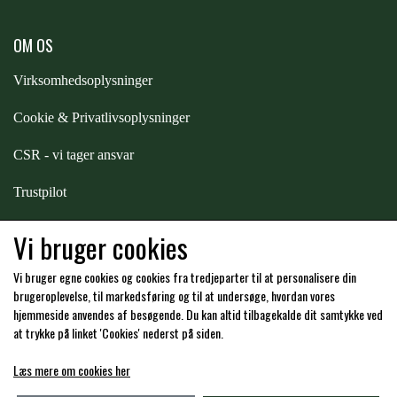
ZILCO
OM OS
Virksomhedsoplysninger
QHP -BRANDS OF Q
Cookie & Privatlivsoplysninger
CSR - vi tager ansvar
PREMIER EQUINE INSEKTBESKYTTELSE
Trustpilot
Samarbejde
-
affiliates
Vi bruger cookies
Vi bruger egne cookies og cookies fra tredjeparter til at personalisere din
Hos os kan du betale med:
brugeroplevelse, til markedsføring og til at undersøge, hvordan vores
hjemmeside anvendes af besøgende. Du kan altid tilbagekalde dit samtykke ved
at trykke på linket 'Cookies' nederst på siden.
Læs mere om cookies her
Kommende åbningstider i butikken i Charlottenlund