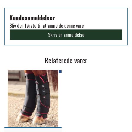
PREMIER EQUINE KØLETERAPI
Kundeanmeldelser
LIKIT
Bliv den første til at anmelde denne vare
PREMIER EQUINE GROOMING & STALD
Skriv en anmeldelse
MUSTAD
PREMIER EQUINE RYTTER
NAF
Relaterede varer
PHARMACARE
PREMIER EQUINE
RACING TACK