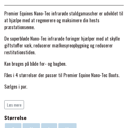
BACK ON TRACK
STRØMPER
INSEKTBESKYTTELSE
PREMIER EQUINE LINERS & DÆKKEN
TRAVDÆKKEN & TILBEHØR
Premier Equines Nano-Tec infrarøde staldgamascher er udviklet til
TILBEHØR
TERAPI PRODUKTER
CARR & DAY & MARTIN
HUER & HALSTØRKLÆDER
at hjælpe med at regenerere og maksimere din hests
HESTEBOLCHER & TREATS
SKO & VÆRKTØJ
præstationsevne.
PREMIER EQUINE WALKER & RIDEDÆKKEN
De superbløde Nano-Tec infrarøde foringer hjælper med at skylle
CUSTOM
GAVEARTIKLER VOKSNE
TILSKUD & VITAMINER
giftstoffer væk, reducerer mælkesyreopbygning og reducerer
VOGNE & TILBEHØR
restitutionstiden.
PREMIER EQUINE INSEKTBESKYTTELSE
DELTACAST
BØRN & JUNIOR
STALD & FOLD
Kan bruges på både for- og bagben.
TRAV KUSK
PREMIER EQUINE MAGNET & INFRARØD
Fåes i 4 størrelser der passer til Premier Equine Nano-Tec Boots.
EMIN
SKO & SMEDEVÆRKTØJ
TERAPI
PONYTRAV
Sælges i par.
FENWICK LIQUID TITANIUM®
PREMIER EQUINE GRIMER & TRÆKTOV
MONTÉ
Læs mere
S = 30 cm i højden
FINNTACK
Størrelse
M = 32 cm i højden
PREMIER EQUINE TRENSE & TILBEHØR
GALOP