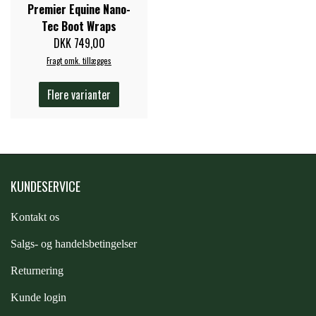
Premier Equine Nano-
STAR TACK
Tec Boot Wraps
DKK 749,00
STUD MUFFIN
Fragt omk. tillægges
Flere varianter
TIMER GPS
TKO
KUNDESERVICE
WAHLSTEN
Kontakt os
S
algs- og handelsbetingelser
WALDHAUSEN
Returnering
WALSH
Kunde login