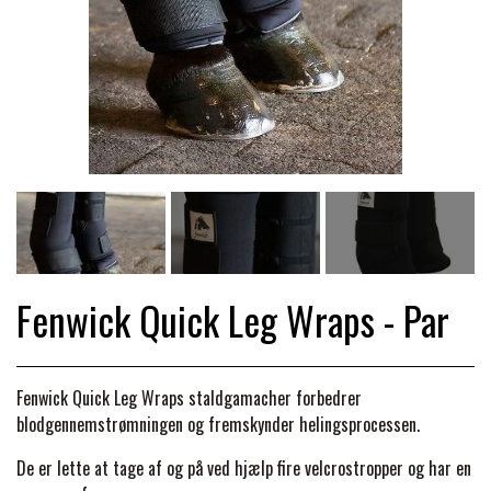
TRAV & GALOP
DÆKKENER & TILBEHØR
JAKKER & VESTE
STRIGLEKASSER & STALDSKABE
SEJRSDÆKKENER
KRAFFT FODER
BANDAGER & BENBESKYTTELSE
SKO & STØVLER
SÅRPLEJE & STALDAPOTEK
TRAVUDSTYR MED NAVN
PREMIER EQUINE
PLEJE & STALD
PISKE & SPORER
SHAMPOO & SHINER
GRIMER & TRÆKTOV
PREMIER EQUINE REGN - &
TILSKUD & VITAMINER
OUTLET
HJELME
HOVPLEJE
OVERGANGSDÆKKEN
SELER & TILBEHØR
Fenwick Quick Leg Wraps - Par
LONGERING
SIKKERHEDSVESTE
BRANDS
LÆDER & UDSTYRSPLEJE
PREMIER EQUINE VINTERDÆKKEN
HOVEDLAG & TILBEHØR
Fenwick Quick Leg Wraps staldgamacher forbedrer
PONY & SHETTY
ANIMALINTEX®
HANDSKER
blodgennemstrømningen og fremskynder helingsprocessen.
KLIPPEMASKINER & STØVSUGERE
PREMIER EQUINE STALDDÆKKEN
GAMSCHER & BANDAGER
De er lette at tage af og på ved hjælp fire velcrostropper og har en
TRANSPORT UDSTYR