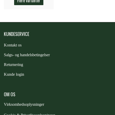
Flere varianter
STAR TACK
STUD MUFFIN
KUNDESERVICE
TIMER GPS
Kontakt os
S
algs- og handelsbetingelser
TKO
Returnering
WAHLSTEN
Kunde login
WALDHAUSEN
OM OS
Virksomhedsoplysninger
WALSH