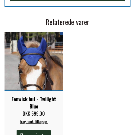
PREMIER EQUINE KØLETERAPI
LIKIT
Relaterede varer
PREMIER EQUINE GROOMING & STALD
MUSTAD
PREMIER EQUINE RYTTER
NAF
PHARMACARE
PREMIER EQUINE
Fenwick hut - Twilight
Blue
DKK 599,00
RACING TACK
Fragt omk. tillægges