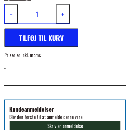
FORAN EQUINE
−
+
PREMIER EQUINE SADLER
GP TACK
PREMIER EQUINE SADEL TILBEHØR
TILFØJ TIL KURV
HAPPY MOUTH
PREMIER EQUINE SADELUNDERLAG
Priser er inkl. moms
HEVARI
PREMIER EQUINE PADS
JACKS
PREMIER EQUINE BENBESKYTTELSE
KÄLLQUIST EQUESTIAN
Kundeanmeldelser
PREMIER EQUINE TRANSPORT
Bliv den første til at anmelde denne vare
BESKYTTELSE
Skriv en anmeldelse
LEMIEUX