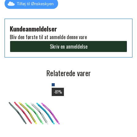
Tilføj til Ønskeskyen
PREMIER EQUINE KØLETERAPI
LIKIT
Kundeanmeldelser
PREMIER EQUINE GROOMING & STALD
Bliv den første til at anmelde denne vare
MUSTAD
Skriv en anmeldelse
PREMIER EQUINE RYTTER
NAF
Relaterede varer
PHARMACARE
-81%
PREMIER EQUINE
RACING TACK