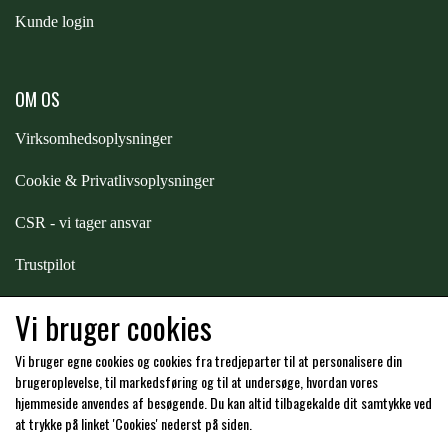
Kunde login
OM OS
Virksomhedsoplysninger
Cookie & Privatlivsoplysninger
CSR - vi tager ansvar
Trustpilot
Samarbejde
-
affiliates
Vi bruger cookies
Vi bruger egne cookies og cookies fra tredjeparter til at personalisere din
Hos os kan du betale med:
brugeroplevelse, til markedsføring og til at undersøge, hvordan vores
hjemmeside anvendes af besøgende. Du kan altid tilbagekalde dit samtykke ved
at trykke på linket 'Cookies' nederst på siden.