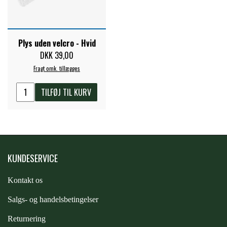
ZILCO
Plys uden velcro - Hvid
DKK 39,00
QHP -BRANDS OF Q
Fragt omk. tillægges
PREMIER EQUINE INSEKTBESKYTTELSE
TILFØJ TIL KURV
KUNDESERVICE
Kontakt os
S
algs- og handelsbetingelser
Returnering