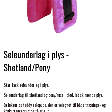
TRAV & GALOP
DÆKKENER & TILBEHØR
JAKKER & VESTE
STRIGLEKASSER & STALDSKABE
SEJRSDÆKKENER
KRAFFT FODER
BANDAGER & BENBESKYTTELSE
SKO & STØVLER
SÅRPLEJE & STALDAPOTEK
TRAVUDSTYR MED NAVN
PREMIER EQUINE
PLEJE & STALD
PISKE & SPORER
SHAMPOO & SHINER
GRIMER & TRÆKTOV
Seleunderlag i plys -
PREMIER EQUINE REGN - &
TILSKUD & VITAMINER
OUTLET
HJELME
Shetland/Pony
HOVPLEJE
OVERGANGSDÆKKEN
SELER & TILBEHØR
LONGERING
SIKKERHEDSVESTE
BRANDS
LÆDER & UDSTYRSPLEJE
PREMIER EQUINE VINTERDÆKKEN
HOVEDLAG & TILBEHØR
Star Tack seleunderlag i plys.
PONY & SHETTY
Seleunderlag til shetland og pony/russ I blød, let skinnende plys.
ANIMALINTEX®
HANDSKER
KLIPPEMASKINER & STØVSUGERE
PREMIER EQUINE STALDDÆKKEN
GAMSCHER & BANDAGER
En luksuriøs tedd
y selepude, der er velegnet til både trænings- og
TRANSPORT UDSTYR
konkurrencebrug og tåler slid.