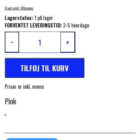
FORAN EQUINE
Fragt omk. tillægges
PREMIER EQUINE SADLER
Lagerstatus:
1 på lager
FORVENTET LEVERINGSTID:
2-5 hverdage
GP TACK
PREMIER EQUINE SADEL TILBEHØR
−
+
HAPPY MOUTH
PREMIER EQUINE SADELUNDERLAG
TILFØJ TIL KURV
HEVARI
PREMIER EQUINE PADS
Priser er inkl. moms
JACKS
Pink
PREMIER EQUINE BENBESKYTTELSE
KÄLLQUIST EQUESTIAN
PREMIER EQUINE TRANSPORT
BESKYTTELSE
LEMIEUX