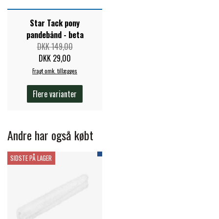
STAR TACK
Star Tack pony
pandebånd - beta
STUD MUFFIN
DKK 149,00
DKK 29,00
Fragt omk. tillægges
TIMER GPS
Flere varianter
TKO
Andre har også købt
WAHLSTEN
SIDSTE PÅ LAGER
WALDHAUSEN
WALSH