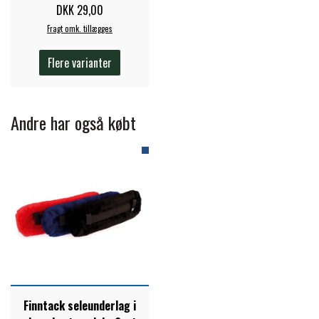
DKK 29,00
STAR TACK
Fragt omk. tillægges
STUD MUFFIN
Flere varianter
TIMER GPS
Andre har også købt
TKO
WAHLSTEN
WALDHAUSEN
WALSH
Finntack seleunderlag i