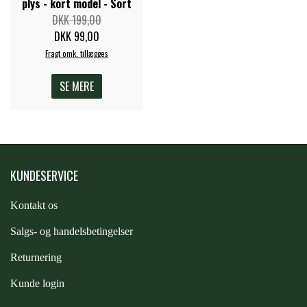
plys - kort model - Sort
DKK 199,00
ZILCO
DKK 99,00
Fragt omk. tillægges
QHP -BRANDS OF Q
SE MERE
PREMIER EQUINE INSEKTBESKYTTELSE
KUNDESERVICE
Kontakt os
S
algs- og handelsbetingelser
Returnering
Kunde login