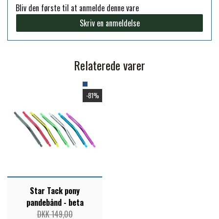
Bliv den første til at anmelde denne vare
PREMIER EQUINE KØLETERAPI
Skriv en anmeldelse
LIKIT
PREMIER EQUINE GROOMING & STALD
MUSTAD
Relaterede varer
PREMIER EQUINE RYTTER
NAF
-81%
PHARMACARE
PREMIER EQUINE
Star Tack pony
RACING TACK
pandebånd - beta
DKK 149,00