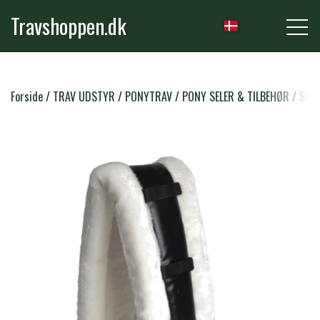
Travshoppen.dk
NYHEDER
Forside
TRAV UDSTYR
PONYTRAV
PONY SELER & TILBEHØR
SEL
HEST
GRIMER & TRÆKTOVE
RYTTER
TRENSER & TILBEHØR
RIDEBUKSER & LEGGINS
PLEJE & STALD
SADLER & TILBEHØR
TRØJER, BLUSER & T-SHIRTS
STRIGLER & TILBEHØR