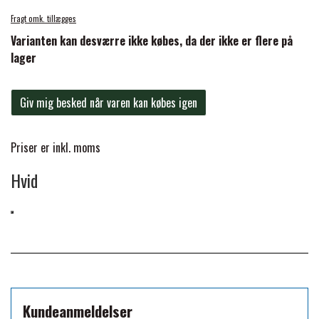
FORAN EQUINE
Fragt omk. tillægges
PREMIER EQUINE SADLER
Varianten kan desværre ikke købes, da der ikke er flere på
lager
GP TACK
PREMIER EQUINE SADEL TILBEHØR
Giv mig besked når varen kan købes igen
HAPPY MOUTH
PREMIER EQUINE SADELUNDERLAG
Priser er inkl. moms
HEVARI
Hvid
PREMIER EQUINE PADS
JACKS
PREMIER EQUINE BENBESKYTTELSE
KÄLLQUIST EQUESTIAN
PREMIER EQUINE TRANSPORT
BESKYTTELSE
Kundeanmeldelser
LEMIEUX