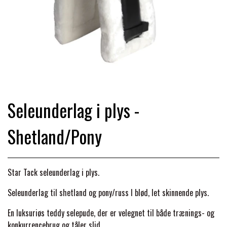
TRAV & GALOP
DÆKKENER & TILBEHØR
JAKKER & VESTE
STRIGLEKASSER & STALDSKABE
SEJRSDÆKKENER
KRAFFT FODER
BANDAGER & BENBESKYTTELSE
SKO & STØVLER
SÅRPLEJE & STALDAPOTEK
TRAVUDSTYR MED NAVN
PREMIER EQUINE
PLEJE & STALD
PISKE & SPORER
SHAMPOO & SHINER
GRIMER & TRÆKTOV
Seleunderlag i plys -
PREMIER EQUINE REGN - &
TILSKUD & VITAMINER
OUTLET
HJELME
Shetland/Pony
HOVPLEJE
OVERGANGSDÆKKEN
SELER & TILBEHØR
LONGERING
SIKKERHEDSVESTE
BRANDS
LÆDER & UDSTYRSPLEJE
PREMIER EQUINE VINTERDÆKKEN
HOVEDLAG & TILBEHØR
Star Tack seleunderlag i plys.
PONY & SHETTY
Seleunderlag til shetland og pony/russ I blød, let skinnende plys.
ANIMALINTEX®
HANDSKER
KLIPPEMASKINER & STØVSUGERE
PREMIER EQUINE STALDDÆKKEN
GAMSCHER & BANDAGER
En luksuriøs tedd
y selepude, der er velegnet til både trænings- og
TRANSPORT UDSTYR
konkurrencebrug og tåler slid.