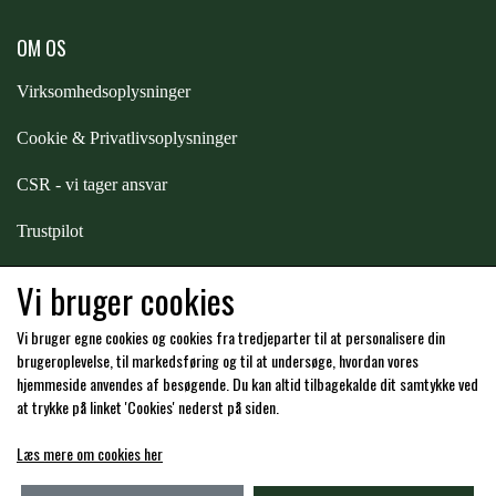
OM OS
Virksomhedsoplysninger
Cookie & Privatlivsoplysninger
CSR - vi tager ansvar
Trustpilot
Samarbejde
-
affiliates
Vi bruger cookies
Vi bruger egne cookies og cookies fra tredjeparter til at personalisere din
Hos os kan du betale med:
brugeroplevelse, til markedsføring og til at undersøge, hvordan vores
hjemmeside anvendes af besøgende. Du kan altid tilbagekalde dit samtykke ved
at trykke på linket 'Cookies' nederst på siden.
Læs mere om cookies her
Kommende åbningstider i butikken i Charlottenlund