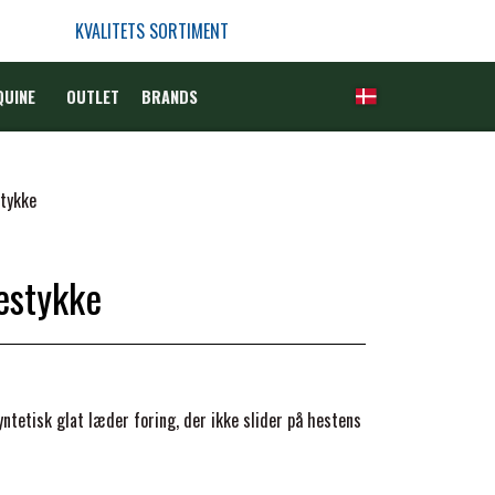
KVALITETS SORTIMENT
QUINE
OUTLET
BRANDS
stykke
estykke
yntetisk glat læder foring, der ikke slider på hestens