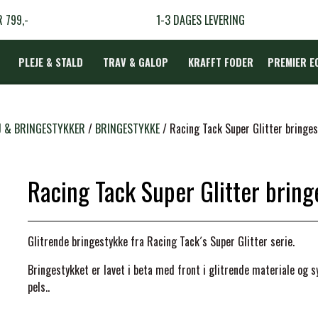
R 799,-
1-3 DAGES LEVERING
PLEJE & STALD
TRAV & GALOP
KRAFFT FODER
PREMIER E
DÆKKEN
 & BRINGESTYKKER
BRINGESTYKKE
Racing Tack Super Glitter bringe
Racing Tack Super Glitter bring
LBEHØR
N
Glitrende bringestykke fra Racing Tack´s Super Glitter serie.
TERAPI
Bringestykket er lavet i beta med front i glitrende materiale og s
pels..