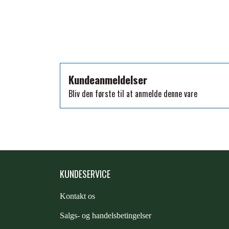
TKO
WAHLSTEN
WALDHAUSEN
WALSH
ZILCO
Kundeanmeldelser
QHP -BRANDS OF Q
Bliv den første til at anmelde denne vare
PREMIER EQUINE INSEKTBESKYTTELSE
KUNDESERVICE
Kontakt os
S
algs- og handelsbetingelser