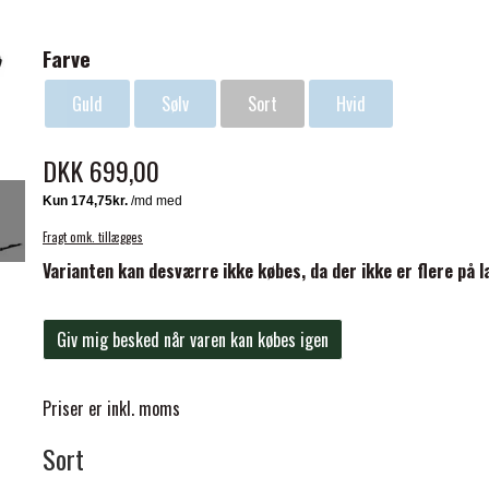
Farve
Guld
Sølv
Sort
Hvid
DKK 699,00
ELSE
Fragt omk. tillægges
Varianten kan desværre ikke købes, da der ikke er flere på l
Giv mig besked når varen kan købes igen
Priser er inkl. moms
Sort