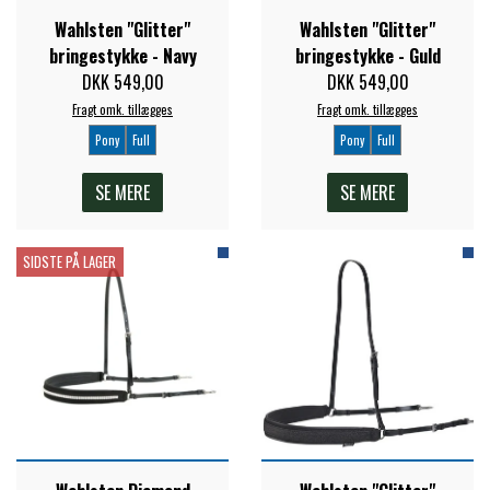
Wahlsten "Glitter"
Wahlsten "Glitter"
PREMIER EQUINE KØLETERAPI
bringestykke - Navy
bringestykke - Guld
LIKIT
DKK 549,00
DKK 549,00
Fragt omk. tillægges
Fragt omk. tillægges
PREMIER EQUINE GROOMING & STALD
MUSTAD
Pony
Full
Pony
Full
SE MERE
SE MERE
PREMIER EQUINE RYTTER
NAF
SIDSTE PÅ LAGER
PHARMACARE
PREMIER EQUINE
RACING TACK