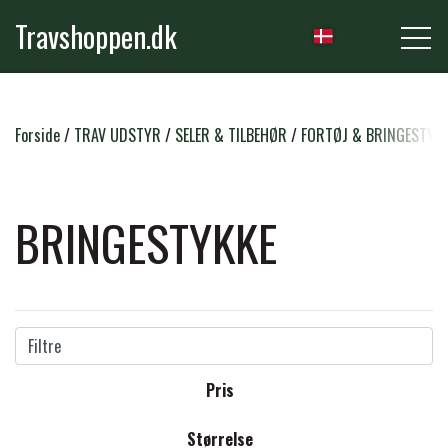
Travshoppen.dk
NYHEDER
Forside
TRAV UDSTYR
SELER & TILBEHØR
FORTØJ & BRINGESTYK
HEST
BRINGESTYKKE
GRIMER & TRÆKTOVE
RYTTER
TRENSER & TILBEHØR
Filtre
RIDEBUKSER & LEGGINS
PLEJE & STALD
Pris
SADLER & TILBEHØR
TRØJER, BLUSER & T-SHIRTS
STRIGLER & TILBEHØR
Størrelse