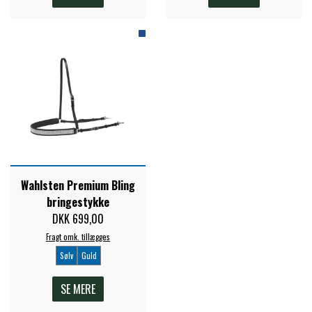
Wahlsten Premium Bling
bringestykke
DKK 699,00
Fragt omk. tillægges
Sølv
Guld
SE MERE