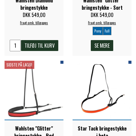
Wahlsten Diamond
Wahlsten "Glitter"
STAR TACK
bringestykke
bringestykke - Sort
DKK 549,00
DKK 549,00
Fragt omk. tillægges
Fragt omk. tillægges
STUD MUFFIN
Pony
Full
TILFØJ TIL KURV
SE MERE
TIMER GPS
SIDSTE PÅ LAGER
TKO
WAHLSTEN
WALDHAUSEN
Wahlsten "Glitter"
Star Tack bringestykke
WALSH
bringestykke - Rød
i beta