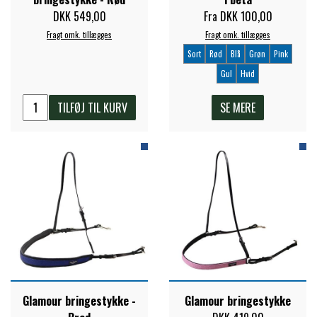
DKK 549,00
Fra DKK 100,00
ZILCO
Fragt omk. tillægges
Fragt omk. tillægges
Sort
Rød
Blå
Grøn
Pink
Gul
Hvid
QHP -BRANDS OF Q
TILFØJ TIL KURV
SE MERE
PREMIER EQUINE INSEKTBESKYTTELSE
Glamour bringestykke -
Glamour bringestykke