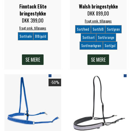
BACK ON TRACK
STRØMPER
INSEKTBESKYTTELSE
PREMIER EQUINE LINERS & DÆKKEN
Finntack Elite
Walsh bringestykke
TRAVDÆKKEN & TILBEHØR
bringestykke
DKK 899,00
TILBEHØR
TERAPI PRODUKTER
CARR & DAY & MARTIN
HUER & HALSTØRKLÆDER
DKK 399,00
Fragt omk. tillægges
HESTEBOLCHER & TREATS
SKO & VÆRKTØJ
Fragt omk. tillægges
Sort/hvid
Sort/blå
Sort/grøn
PREMIER EQUINE WALKER & RIDEDÆKKEN
Sort/sølv
Blå/guld
Sort/sort
Sort/orange
CUSTOM
GAVEARTIKLER VOKSNE
TILSKUD & VITAMINER
Sort/mørkgrøn
Sort/gul
VOGNE & TILBEHØR
PREMIER EQUINE INSEKTBESKYTTELSE
SE MERE
SE MERE
DELTACAST
BØRN & JUNIOR
STALD & FOLD
TRAV KUSK
PREMIER EQUINE MAGNET & INFRARØD
EMIN
-50%
SKO & SMEDEVÆRKTØJ
TERAPI
PONYTRAV
FENWICK LIQUID TITANIUM®
PREMIER EQUINE GRIMER & TRÆKTOV
MONTÉ
FINNTACK
PREMIER EQUINE TRENSE & TILBEHØR
GALOP