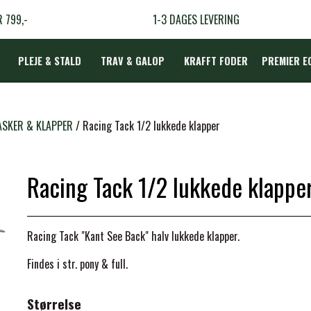
R 799,-
1-3 DAGES LEVERING
PLEJE & STALD
TRAV & GALOP
KRAFFT FODER
PREMIER E
DÆKKEN
SKER & KLAPPER
Racing Tack 1/2 lukkede klapper
Racing Tack 1/2 lukkede klappe
LBEHØR
N
Racing Tack "Kant See Back" halv lukkede klapper.
TERAPI
Findes i str. pony & full.
Størrelse