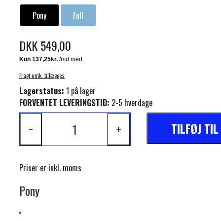
Pony
Full
DKK 549,00
Fragt omk. tillægges
ELSE
Lagerstatus:
1 på lager
FORVENTET LEVERINGSTID:
2-5 hverdage
TILFØJ TI
−
+
Priser er inkl. moms
Pony