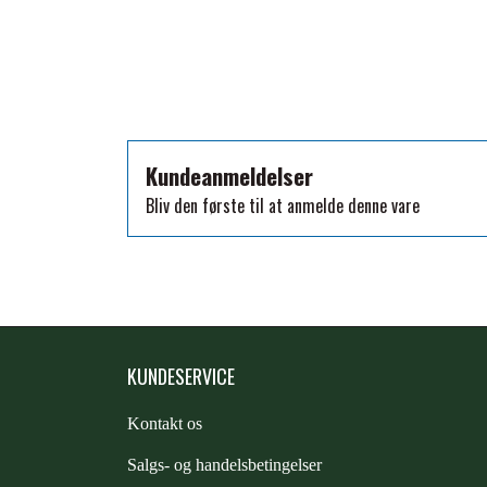
TKO
WAHLSTEN
WALDHAUSEN
WALSH
ZILCO
Kundeanmeldelser
QHP -BRANDS OF Q
Bliv den første til at anmelde denne vare
PREMIER EQUINE INSEKTBESKYTTELSE
KUNDESERVICE
Kontakt os
S
algs- og handelsbetingelser