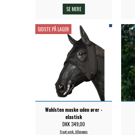
TKO
SE MERE
WAHLSTEN
WALDHAUSEN
SIDSTE PÅ LAGER
WALSH
ZILCO
QHP -BRANDS OF Q
PREMIER EQUINE INSEKTBESKYTTELSE
Wahlsten maske uden ører -
elastisk
DKK 349,00
Fragt omk. tillægges