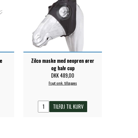
e
Zilco maske med neopren ører
og halv cup
DKK 489,00
Fragt omk. tillægges
TILFØJ TIL KURV