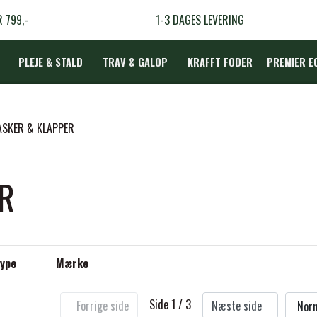
R 799,-
1-3 DAGES LEVERING
PLEJE & STALD
TRAV & GALOP
KRAFFT FODER
PREMIER E
DÆKKEN
SKER & KLAPPER
R
LBEHØR
N
TERAPI
Type
Mærke
Side 1 / 3
Forrige side
Næste side