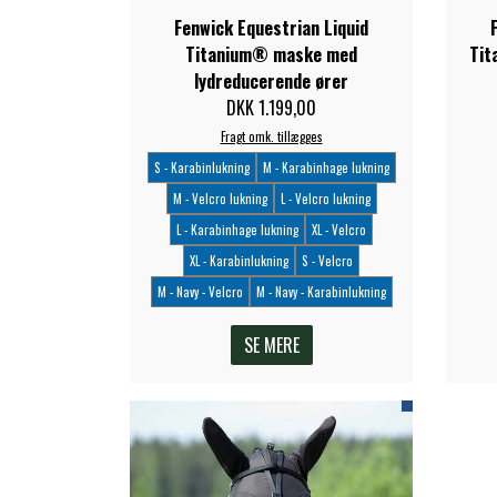
Fenwick Equestrian Liquid
Titanium® maske med
Tit
lydreducerende ører
DKK 1.199,00
Fragt omk. tillægges
S - Karabinlukning
M - Karabinhage lukning
M - Velcro lukning
L - Velcro lukning
L - Karabinhage lukning
XL - Velcro
XL - Karabinlukning
S - Velcro
M - Navy - Velcro
M - Navy - Karabinlukning
SE MERE