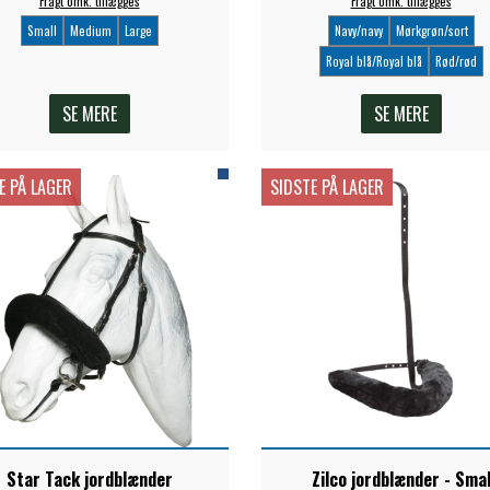
Fragt omk. tillægges
Fragt omk. tillægges
Small
Medium
Large
Navy/navy
Mørkgrøn/sort
Royal blå/Royal blå
Rød/rød
SE MERE
SE MERE
E PÅ LAGER
SIDSTE PÅ LAGER
Star Tack jordblænder
Zilco jordblænder - Sma