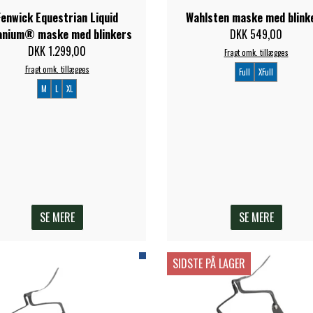
Fenwick Equestrian Liquid
Wahlsten maske med blink
anium® maske med blinkers
DKK 549,00
DKK 1.299,00
Fragt omk. tillægges
Fragt omk. tillægges
Full
XFull
M
L
XL
SE MERE
SE MERE
SIDSTE PÅ LAGER