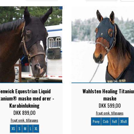
ELSE
Fenwick Equestrian Liquid
Wahlsten Healing Titani
tanium® maske med ører -
maske
Karabinlukning
DKK 599,00
DKK 899,00
Fragt omk. tillægges
Fragt omk. tillægges
Pony
Cob
Full
XFull
XS
S
M
L
XL