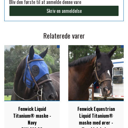
Bliv den første til at anmelde denne vare
Skriv en anmeldelse
PREMIER EQUINE KØLETERAPI
LIKIT
PREMIER EQUINE GROOMING & STALD
Relaterede varer
MUSTAD
PREMIER EQUINE RYTTER
NAF
PHARMACARE
PREMIER EQUINE
Fenwick Liquid
Fenwick Equestrian
RACING TACK
Titanium® maske -
Liquid Titanium®
Navy
maske med ører -