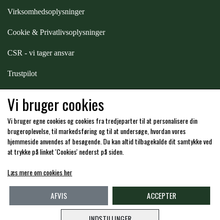
Virksomhedsoplysninger
Cookie & Privatlivsoplysninger
CSR - vi tager ansvar
Trustpilot
Samarbejde
-
affiliates
Vi bruger cookies
Vi bruger egne cookies og cookies fra tredjeparter til at personalisere din
Hos os kan du betale med:
brugeroplevelse, til markedsføring og til at undersøge, hvordan vores
hjemmeside anvendes af besøgende. Du kan altid tilbagekalde dit samtykke ved
at trykke på linket 'Cookies' nederst på siden.
Læs mere om cookies her
Kommende åbningstider i butikken i Charlottenlund
AFVIS
ACCEPTER
INDSTILLINGER