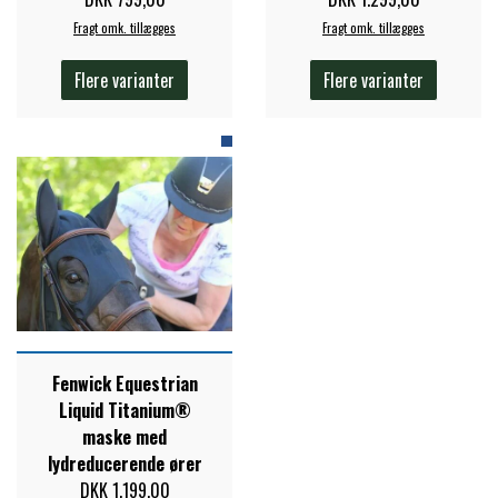
Fragt omk. tillægges
Fragt omk. tillægges
ZILCO
Flere varianter
Flere varianter
QHP -BRANDS OF Q
PREMIER EQUINE INSEKTBESKYTTELSE
Fenwick Equestrian
Liquid Titanium®
maske med
lydreducerende ører
DKK 1.199,00