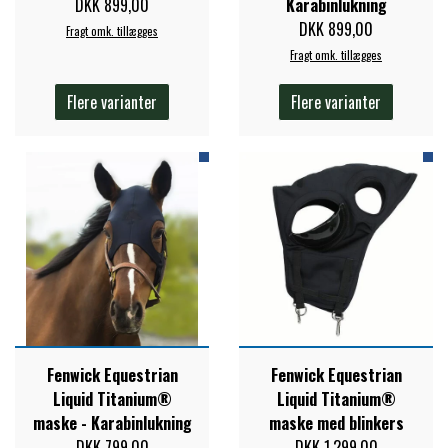
DKK 899,00
Karabinlukning
STAR TACK
DKK 899,00
Fragt omk. tillægges
Fragt omk. tillægges
STUD MUFFIN
Flere varianter
Flere varianter
TIMER GPS
TKO
WAHLSTEN
WALDHAUSEN
Fenwick Equestrian
Fenwick Equestrian
Liquid Titanium®
Liquid Titanium®
maske - Karabinlukning
maske med blinkers
WALSH
DKK 799,00
DKK 1.299,00