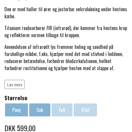
BACK ON TRACK
STRØMPER
INSEKTBESKYTTELSE
PREMIER EQUINE LINERS & DÆKKEN
TRAVDÆKKEN & TILBEHØR
Den er med huller til ører og justerbar velcrolukning under hestens
TILBEHØR
kæbe.
TERAPI PRODUKTER
CARR & DAY & MARTIN
HUER & HALSTØRKLÆDER
HESTEBOLCHER & TREATS
SKO & VÆRKTØJ
Titanium reabsorberer FIR (infrarød), der kommer fra hestens krop
PREMIER EQUINE WALKER & RIDEDÆKKEN
og reflekterer varmen tilbage til kroppen.
CUSTOM
GAVEARTIKLER VOKSNE
TILSKUD & VITAMINER
Anvendelsen af infrarødt lys fremmer heling og sundhed på
VOGNE & TILBEHØR
forskellige måder, f.eks. hjælper med det mod stivhed i leddene,
PREMIER EQUINE INSEKTBESKYTTELSE
DELTACAST
BØRN & JUNIOR
reducerer betændelse, forbedrer blodcirkulationen, hvilket
STALD & FOLD
TRAV KUSK
forbedrer restitutionen og hjælper hesten med at slappe af.
PREMIER EQUINE MAGNET & INFRARØD
Wahlsten Healing Titanium-produkter er ikke kun "medikamentfrie"
EMIN
SKO & SMEDEVÆRKTØJ
Læs mere
TERAPI
og terapeutiske, de er også meget behagelige på grund af 4-vejs
PONYTRAV
strækstof, der er fugttransporterende, åndbart, antibakterielt, kan
Størrelse
FENWICK LIQUID TITANIUM®
vaskes i maskine og kan bæres 24/7.
PREMIER EQUINE GRIMER & TRÆKTOV
MONTÉ
Pony
Cob
Full
XFull
Materiale: 80% polyester, 20% spandex
FINNTACK
Vask: 40 grader
PREMIER EQUINE TRENSE & TILBEHØR
DKK 599,00
GALOP