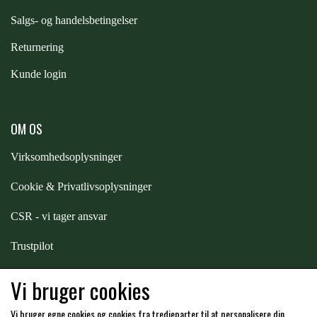
S
algs- og handelsbetingelser
PREMIER EQUINE KØLETERAPI
LIKIT
Returnering
Kunde login
PREMIER EQUINE GROOMING & STALD
MUSTAD
PREMIER EQUINE RYTTER
OM OS
NAF
Virksomhedsoplysninger
PHARMACARE
Cookie & Privatlivsoplysninger
CSR - vi tager ansvar
PREMIER EQUINE
Trustpilot
Samarbejde
-
affiliates
RACING TACK
Vi bruger cookies
Vi bruger egne cookies og cookies fra tredjeparter til at personalisere din