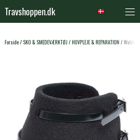
Travshoppen.dk
NYHEDER
Forside
SKO & SMEDEVÆRKTØJ
HOVPLEJE & REPARATION
Wahlste
HEST
GRIMER & TRÆKTOVE
RYTTER
TRENSER & TILBEHØR
RIDEBUKSER & LEGGINS
PLEJE & STALD
SADLER & TILBEHØR
TRØJER, BLUSER & T-SHIRTS
STRIGLER & TILBEHØR