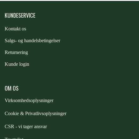
PREMIER EQUINE KØLETERAPI
KUNDESERVICE
LIKIT
Kontakt os
PREMIER EQUINE GROOMING & STALD
MUSTAD
S
algs- og handelsbetingelser
Returnering
PREMIER EQUINE RYTTER
NAF
Kunde login
PHARMACARE
OM OS
Virksomhedsoplysninger
PREMIER EQUINE
Cookie & Privatlivsoplysninger
RACING TACK
CSR - vi tager ansvar