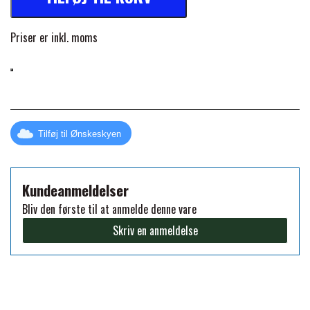
FORAN EQUINE
PREMIER EQUINE SADLER
Priser er inkl. moms
GP TACK
PREMIER EQUINE SADEL TILBEHØR
HAPPY MOUTH
PREMIER EQUINE SADELUNDERLAG
Tilføj til Ønskeskyen
HEVARI
PREMIER EQUINE PADS
Kundeanmeldelser
JACKS
Bliv den første til at anmelde denne vare
PREMIER EQUINE BENBESKYTTELSE
Skriv en anmeldelse
KÄLLQUIST EQUESTIAN
PREMIER EQUINE TRANSPORT
BESKYTTELSE
LEMIEUX