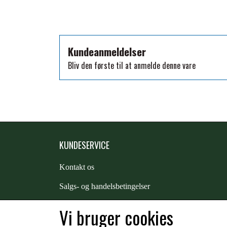
TKO
WAHLSTEN
WALDHAUSEN
Kundeanmeldelser
WALSH
Bliv den første til at anmelde denne vare
ZILCO
QHP -BRANDS OF Q
PREMIER EQUINE INSEKTBESKYTTELSE
KUNDESERVICE
Kontakt os
S
algs- og handelsbetingelser
Returnering
Vi bruger cookies
Kunde login