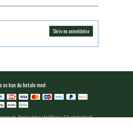
Skriv en anmeldelse
s os kan du betale med:
mmende åbningstider i butikken i Charlottenlund