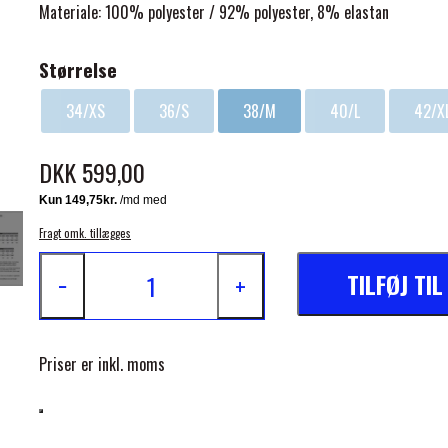
Materiale: 100% polyester / 92% polyester, 8% elastan
Størrelse
34/XS
36/S
38/M
40/L
42/X
ELSE
DKK 599,00
Fragt omk. tillægges
TILFØJ TI
−
+
Priser er inkl. moms