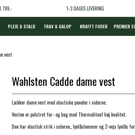
R 799,-
1-3 DAGES LEVERING
PLEJE & STALD
TRAV & GALOP
KRAFFT FODER
PREMIER E
DÆKKEN
e vest
Wahlsten Cadde dame vest
LBEHØR
N
Lækker dame vest med elastiske paneler i siderne.
TERAPI
Vesten er polstret for- og bag med Thermoliteaf høj kvalitet.
Den har elastisk strik i siderne., lynlåslommer og 2-vejs lynlås for