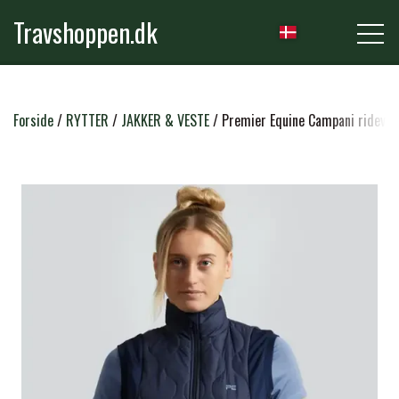
Travshoppen.dk
NYHEDER
Forside
RYTTER
JAKKER & VESTE
Premier Equine Campani rideves
HEST
GRIMER & TRÆKTOVE
RYTTER
TRENSER & TILBEHØR
RIDEBUKSER & LEGGINS
PLEJE & STALD
SADLER & TILBEHØR
TRØJER, BLUSER & T-SHIRTS
STRIGLER & TILBEHØR