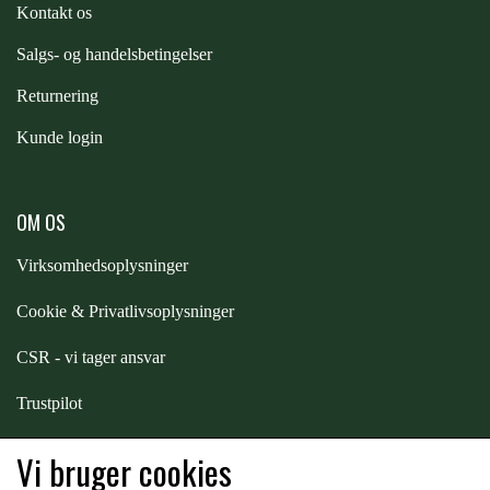
Kontakt os
STAR TACK
S
algs- og handelsbetingelser
STUD MUFFIN
Returnering
Kunde login
TIMER GPS
OM OS
TKO
Virksomhedsoplysninger
Cookie & Privatlivsoplysninger
WAHLSTEN
CSR - vi tager ansvar
WALDHAUSEN
Trustpilot
Samarbejde
-
affiliates
Vi bruger cookies
WALSH