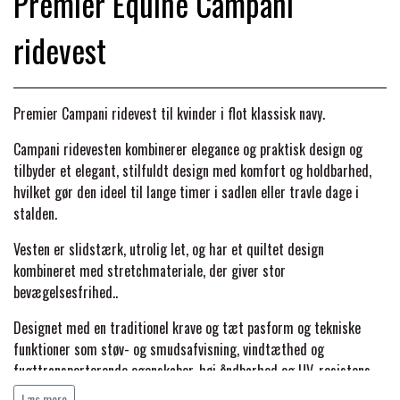
Premier Equine Campani
BACK ON TRACK
STRØMPER
INSEKTBESKYTTELSE
PREMIER EQUINE LINERS & DÆKKEN
TRAVDÆKKEN & TILBEHØR
ridevest
TILBEHØR
TERAPI PRODUKTER
CARR & DAY & MARTIN
HUER & HALSTØRKLÆDER
HESTEBOLCHER & TREATS
SKO & VÆRKTØJ
PREMIER EQUINE WALKER & RIDEDÆKKEN
Premier Campani ridevest til kvinder i flot klassisk navy.
CUSTOM
GAVEARTIKLER VOKSNE
TILSKUD & VITAMINER
VOGNE & TILBEHØR
Campani ridevesten
kombinerer elegance og praktisk design og
PREMIER EQUINE INSEKTBESKYTTELSE
tilbyder et elegant, stilfuldt design med komfort og holdbarhed,
DELTACAST
BØRN & JUNIOR
hvilket gør den ideel til lange timer i sadlen eller travle dage i
STALD & FOLD
TRAV KUSK
stalden.
PREMIER EQUINE MAGNET & INFRARØD
EMIN
Vesten er slidstærk, utrolig let, og har et quiltet design
SKO & SMEDEVÆRKTØJ
TERAPI
PONYTRAV
kombineret med
stretchmateriale, der giver stor
bevægelsesfrihed.
.
FENWICK LIQUID TITANIUM®
PREMIER EQUINE GRIMER & TRÆKTOV
MONTÉ
Designet med en traditionel krave og tæt pasform og tekniske
funktioner som støv- og smudsafvisning, vindtæthed og
FINNTACK
fugttransporterende egenskaber, høj åndbarhed og UV-resistens,
PREMIER EQUINE TRENSE & TILBEHØR
GALOP
hvilket gør den til en uundværlig tilføjelse til enhver moderne
Læs mere