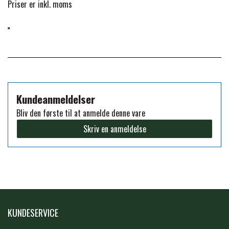
Priser er inkl. moms
PREMIER EQUINE KØLETERAPI
LIKIT
PREMIER EQUINE GROOMING & STALD
MUSTAD
PREMIER EQUINE RYTTER
Kundeanmeldelser
NAF
Bliv den første til at anmelde denne vare
Skriv en anmeldelse
PHARMACARE
PREMIER EQUINE
RACING TACK
KUNDESERVICE